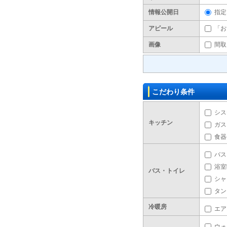
情報公開日
指定
アピール
「お
画像
間取
こだわり条件
シス
キッチン
ガス
食器
バス
浴室
バス・トイレ
シャ
タン
冷暖房
エア
ウォ