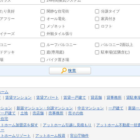
ガラス
24時間換気システム
たり良好
閑静な住宅街
分譲タイプ
アフリー
オール電化
家具付き
メゾネット
ロフト
イナーズ
外観タイル張り
コニー
ルーフバルコニー
バルコニー2面以上
ドデッキ
庭(専用庭)
駐車場(近隣含む)
場
バイク置き場
ホーム
貸
｜
賃貸マンション
｜
賃貸アパート
｜
賃貸一戸建て
｜
貸店舗
｜
貸事務所
｜
貸駐車
ンション
｜
新築マンション・分譲マンション
｜
中古マンション
｜
一戸建て
｜
新築一
古一戸建て
｜
土地
｜
売店舗
｜
売事務所
｜
売その他
文住宅
ットホーム加盟店を探す
｜
アットホーム引越し見積もり
｜
アットホーム不動産一括
リー
ットホームリゾート
｜
アットホーム投資
｜
官公庁物件