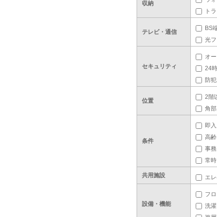
収納
トラ
BS
テレビ・通信
光フ
オー
セキュリティ
24
防犯
2階
位置
角部
即入
高齢
条件
事務
常時
共用施設
エレ
フロ
設備・機能
洗濯