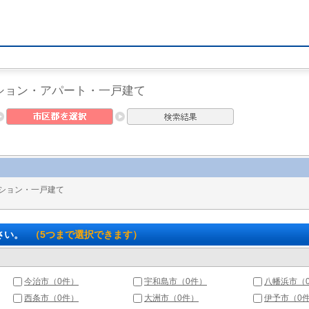
ション・アパート・一戸建て
ション・一戸建て
さい。
（5つまで選択できます）
今治市（0件）
宇和島市（0件）
八幡浜市（
西条市（0件）
大洲市（0件）
伊予市（0