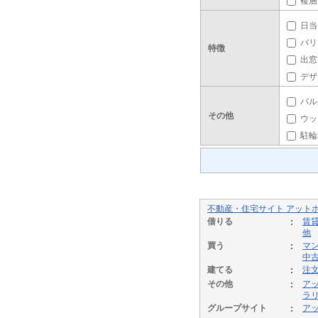
複層
日当
バリ
特徴
出窓
デザ
バル
その他
ウッ
駐輪
不動産・住宅サイト アット
借りる
賃
他
買う
マ
中
建てる
注
その他
ア
ラ
グループサイト
ア