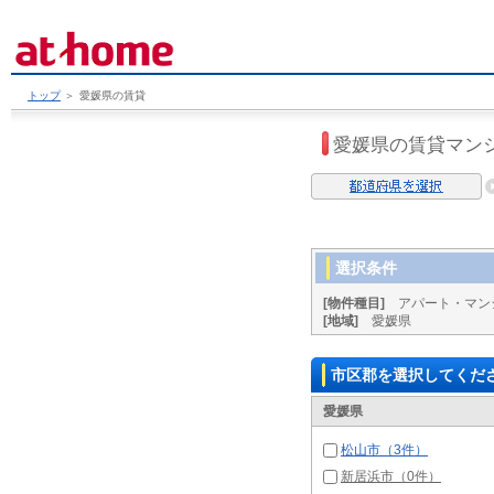
トップ
＞
愛媛県の賃貸
愛媛県の賃貸マン
選択条件
[物件種目]
アパート・マン
[地域]
愛媛県
市区郡を選択してくだ
愛媛県
松山市（3件）
新居浜市（0件）