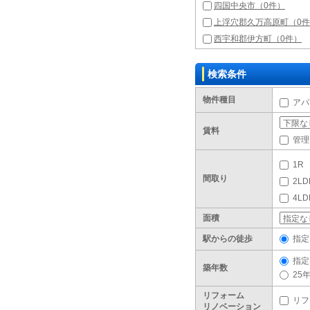
四国中央市（0件）
上浮穴郡久万高原町（0
西宇和郡伊方町（0件）
検索条件
物件種目
アパ
賃料
管理
1R
間取り
2LD
4L
面積
駅からの徒歩
指定
指定
築年数
25
リフォーム
リフ
リノベーション