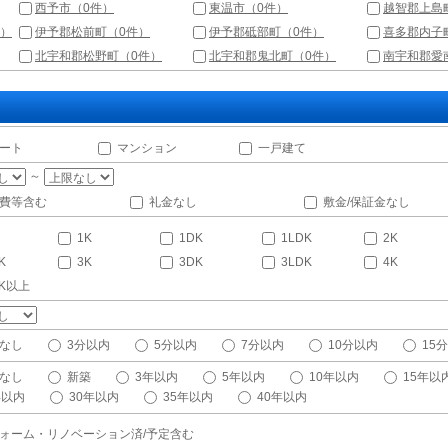
西予市（0件）
東温市（0件）
越智郡上島
件）
伊予郡松前町（0件）
伊予郡砥部町（0件）
喜多郡内子
北宇和郡松野町（0件）
北宇和郡鬼北町（0件）
南宇和郡愛
ート
マンション
一戸建て
～
費等含む
礼金なし
敷金/保証金なし
1K
1DK
1LDK
2K
K
3K
3DK
3LDK
4K
DK以上
なし
3分以内
5分以内
7分以内
10分以内
15
なし
新築
3年以内
5年以内
10年以内
15年以
年以内
30年以内
35年以内
40年以内
ォーム・リノベーション済/予定含む