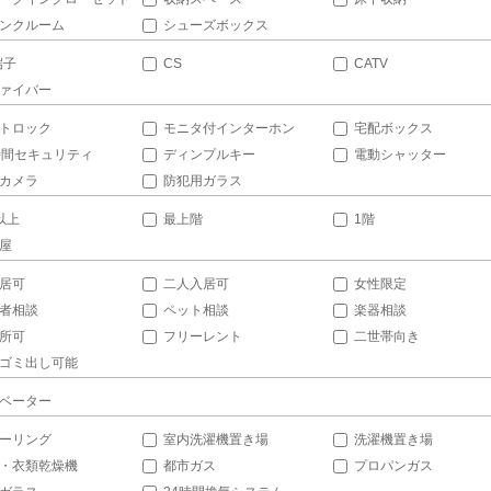
ンクルーム
シューズボックス
端子
CS
CATV
ァイバー
トロック
モニタ付インターホン
宅配ボックス
時間セキュリティ
ディンプルキー
電動シャッター
カメラ
防犯用ガラス
以上
最上階
1階
屋
居可
二人入居可
女性限定
者相談
ペット相談
楽器相談
所可
フリーレント
二世帯向き
ゴミ出し可能
ベーター
ーリング
室内洗濯機置き場
洗濯機置き場
・衣類乾燥機
都市ガス
プロパンガス