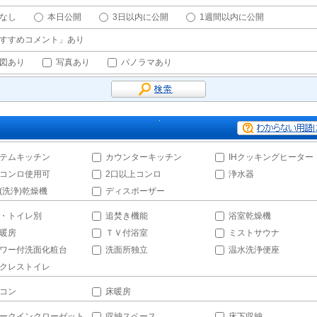
なし
本日公開
3日以内に公開
1週間以内に公開
すすめコメント」あり
図あり
写真あり
パノラマあり
テムキッチン
カウンターキッチン
IHクッキングヒーター
コンロ使用可
2口以上コンロ
浄水器
(洗浄)乾燥機
ディスポーザー
・トイレ別
追焚き機能
浴室乾燥機
暖房
ＴＶ付浴室
ミストサウナ
ワー付洗面化粧台
洗面所独立
温水洗浄便座
クレストイレ
コン
床暖房
ークインクローゼット
収納スペース
床下収納