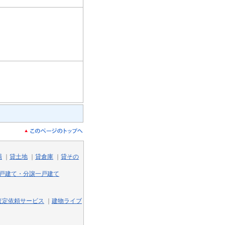
場
｜
貸土地
｜
貸倉庫
｜
貸その
戸建て・分譲一戸建て
査定依頼サービス
｜
建物ライブ