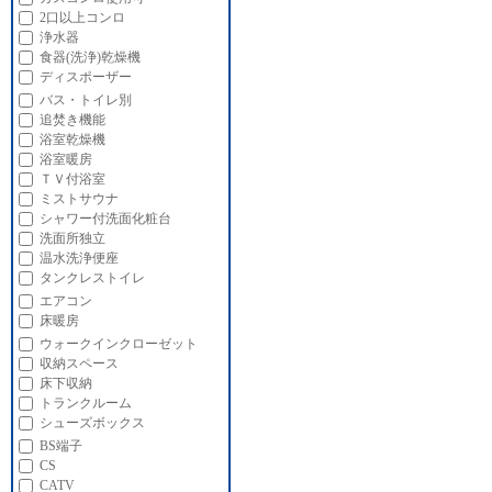
2口以上コンロ
浄水器
食器(洗浄)乾燥機
ディスポーザー
バス・トイレ別
追焚き機能
浴室乾燥機
浴室暖房
ＴＶ付浴室
ミストサウナ
シャワー付洗面化粧台
洗面所独立
温水洗浄便座
タンクレストイレ
エアコン
床暖房
ウォークインクローゼット
収納スペース
床下収納
トランクルーム
シューズボックス
BS端子
CS
CATV