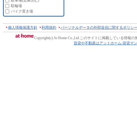
駐車場(近隣含む)
駐輪場
バイク置き場
個人情報保護方針
利用規約
パーソナルデータの外部送信に関するポリシ
Copyright(c) At Home Co.,Ltd.
このサイトに掲載している情報の
賃貸や不動産はアットホーム-賃貸マ