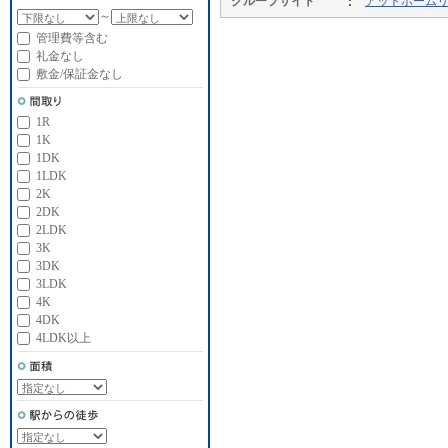
グループサイト
アットホーム
～
管理費等含む
礼金なし
敷金/保証金なし
1R
1K
1DK
1LDK
2K
2DK
2LDK
3K
3DK
3LDK
4K
4DK
4LDK以上