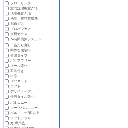
フローリング
室内洗濯機置き場
洗濯機置き場
洗濯・衣類乾燥機
都市ガス
プロパンガス
複層ガラス
24時間換気システム
日当たり良好
閑静な住宅街
分譲タイプ
バリアフリー
オール電化
家具付き
出窓
メゾネット
ロフト
デザイナーズ
外観タイル張り
バルコニー
ルーフバルコニー
バルコニー2面以上
ウッドデッキ
庭(専用庭)