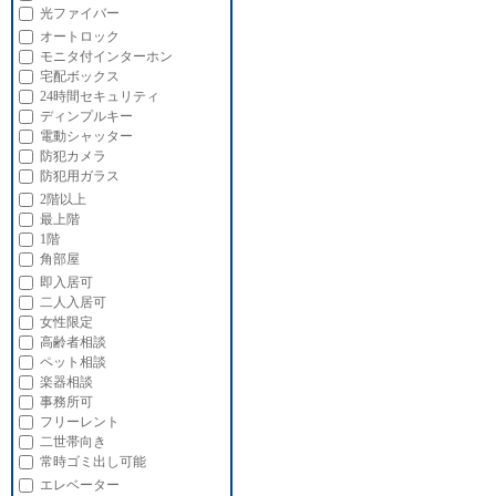
光ファイバー
オートロック
モニタ付インターホン
宅配ボックス
24時間セキュリティ
ディンプルキー
電動シャッター
防犯カメラ
防犯用ガラス
2階以上
最上階
1階
角部屋
即入居可
二人入居可
女性限定
高齢者相談
ペット相談
楽器相談
事務所可
フリーレント
二世帯向き
常時ゴミ出し可能
エレベーター