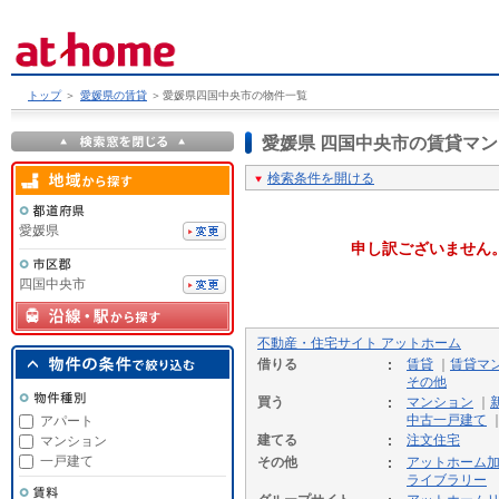
トップ
＞
愛媛県の賃貸
＞
愛媛県四国中央市の物件一覧
愛媛県 四国中央市の賃貸マ
検索条件を開ける
愛媛県
申し訳ございません
四国中央市
不動産・住宅サイト アットホーム
借りる
賃貸
｜
賃貸マ
その他
買う
マンション
｜
中古一戸建て
アパート
建てる
注文住宅
マンション
一戸建て
その他
アットホーム
ライブラリー