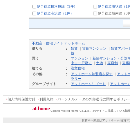
伊予鉄道横河原線（3件）
伊予鉄道環状線（1
伊予鉄道高浜線（1件）
伊予鉄道城南線（0
不動産・住宅サイト アットホーム
借りる
賃貸
｜
賃貸マンション
｜
賃貸アパー
他
買う
マンション
｜
新築マンション・分譲
中古一戸建て
｜
土地
｜
売店舗
｜
売事
建てる
注文住宅
その他
アットホーム加盟店を探す
｜
アット
ラリー
グループサイト
アットホームリゾート
｜
アットホー
個人情報保護方針
利用規約
パーソナルデータの外部送信に関するポリシ
Copyright(c) At Home Co.,Ltd.
このサイトに掲載している情
賃貸や不動産はアットホーム-賃貸マ