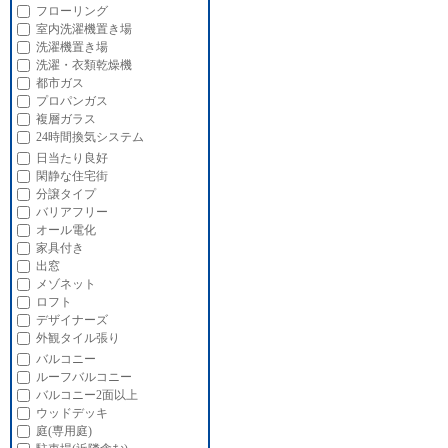
フローリング
室内洗濯機置き場
洗濯機置き場
洗濯・衣類乾燥機
都市ガス
プロパンガス
複層ガラス
24時間換気システム
日当たり良好
閑静な住宅街
分譲タイプ
バリアフリー
オール電化
家具付き
出窓
メゾネット
ロフト
デザイナーズ
外観タイル張り
バルコニー
ルーフバルコニー
バルコニー2面以上
ウッドデッキ
庭(専用庭)