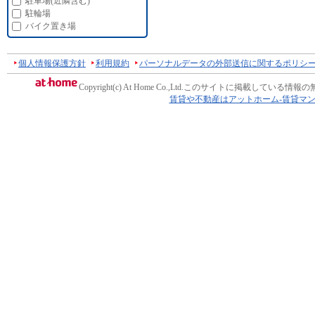
駐車場(近隣含む)
駐輪場
バイク置き場
個人情報保護方針
利用規約
パーソナルデータの外部送信に関するポリシ
Copyright(c) At Home Co.,Ltd.
このサイトに掲載している情報の
賃貸や不動産はアットホーム-賃貸マ