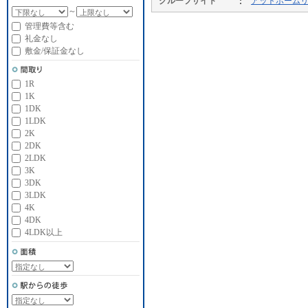
グループサイト
アットホーム
～
管理費等含む
礼金なし
敷金/保証金なし
1R
1K
1DK
1LDK
2K
2DK
2LDK
3K
3DK
3LDK
4K
4DK
4LDK以上