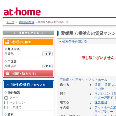
トップ
＞
愛媛県の賃貸
＞
愛媛県八幡浜市の物件一覧
愛媛県 八幡浜市の賃貸マン
検索条件を開ける
愛媛県
申し訳ございません
八幡浜市
不動産・住宅サイト アットホーム
借りる
賃貸
｜
賃貸マ
その他
買う
マンション
｜
中古一戸建て
アパート
建てる
注文住宅
マンション
一戸建て
その他
アットホーム
ライブラリー