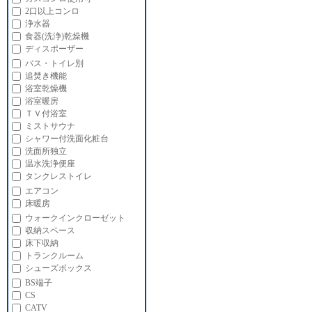
2口以上コンロ
浄水器
食器(洗浄)乾燥機
ディスポーザー
バス・トイレ別
追焚き機能
浴室乾燥機
浴室暖房
ＴＶ付浴室
ミストサウナ
シャワー付洗面化粧台
洗面所独立
温水洗浄便座
タンクレストイレ
エアコン
床暖房
ウォークインクローゼット
収納スペース
床下収納
トランクルーム
シューズボックス
BS端子
CS
CATV