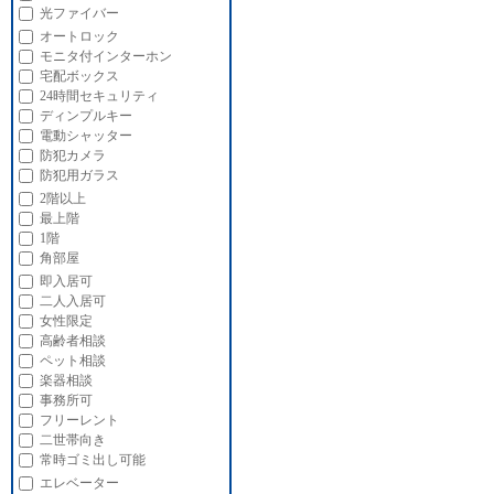
光ファイバー
オートロック
モニタ付インターホン
宅配ボックス
24時間セキュリティ
ディンプルキー
電動シャッター
防犯カメラ
防犯用ガラス
2階以上
最上階
1階
角部屋
即入居可
二人入居可
女性限定
高齢者相談
ペット相談
楽器相談
事務所可
フリーレント
二世帯向き
常時ゴミ出し可能
エレベーター