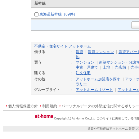
新幹線
東海道新幹線（69件）
不動産・住宅サイト アットホーム
借りる
賃貸
｜
賃貸マンション
｜
賃貸アパー
他
買う
マンション
｜
新築マンション・分譲
中古一戸建て
｜
土地
｜
売店舗
｜
売事
建てる
注文住宅
その他
アットホーム加盟店を探す
｜
アット
ラリー
グループサイト
アットホームリゾート
｜
アットホー
個人情報保護方針
利用規約
パーソナルデータの外部送信に関するポリシ
Copyright(c) At Home Co.,Ltd.
このサイトに掲載している情
賃貸や不動産はアットホーム-賃貸マ