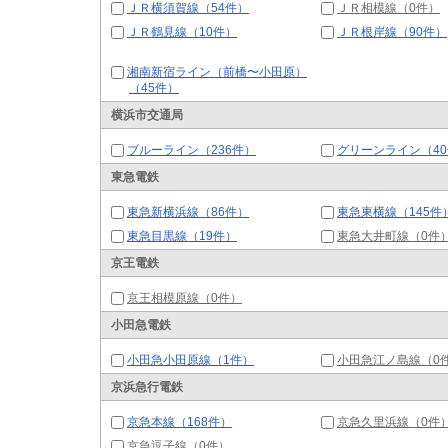
ＪＲ横須賀線（54件）
ＪＲ相模線（0件）
ＪＲ鶴見線（10件）
ＪＲ根岸線（90件）
湘南新宿ライン（前橋〜小田原）
（45件）
横浜市交通局
ブルーライン（236件）
グリーンライン（4
東急電鉄
東急新横浜線（86件）
東急東横線（145件
東急目黒線（19件）
東急大井町線（0件
京王電鉄
京王相模原線（0件）
小田急電鉄
小田急小田原線（1件）
小田急江ノ島線（0
京浜急行電鉄
京急本線（168件）
京急久里浜線（0件
京急逗子線（0件）