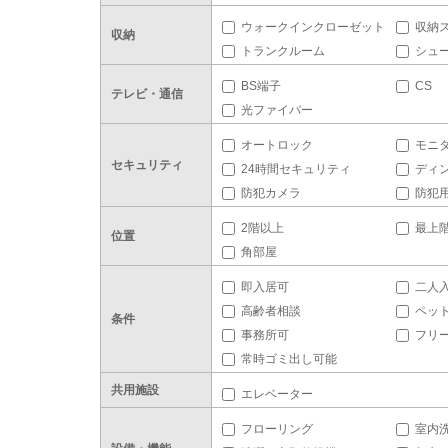
ウォークインクローゼット
収納
収納
トランクルーム
シュ
BS端子
CS
テレビ・通信
光ファイバー
オートロック
モニ
セキュリティ
24時間セキュリティ
ディ
防犯カメラ
防犯
2階以上
最上
位置
角部屋
即入居可
二人
高齢者相談
ペッ
条件
事務所可
フリ
常時ゴミ出し可能
共用施設
エレベーター
フローリング
室内