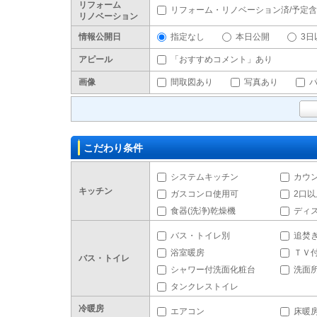
リフォーム
リフォーム・リノベーション済/予定
リノベーション
情報公開日
指定なし
本日公開
3日
アピール
「おすすめコメント」あり
画像
間取図あり
写真あり
こだわり条件
システムキッチン
カウ
キッチン
ガスコンロ使用可
2口
食器(洗浄)乾燥機
ディ
バス・トイレ別
追焚
浴室暖房
ＴＶ
バス・トイレ
シャワー付洗面化粧台
洗面
タンクレストイレ
冷暖房
エアコン
床暖