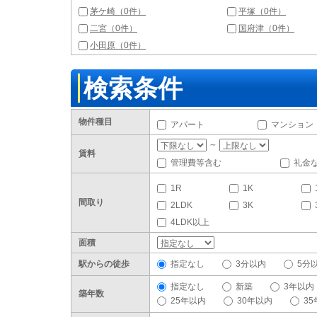
茅ケ崎（0件）
平塚（0件）
二宮（0件）
国府津（0件）
小田原（0件）
検索条件
物件種目
アパート
マンション
～
賃料
管理費等含む
礼金
1R
1K
間取り
2LDK
3K
4LDK以上
面積
駅からの徒歩
指定なし
3分以内
5分
指定なし
新築
3年以内
築年数
25年以内
30年以内
3