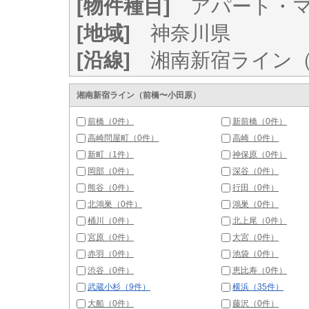
[物件種目]
アパート・マ
[地域]
神奈川県
[沿線]
湘南新宿ライン（
湘南新宿ライン（前橋〜小田原）
前橋（0件）
新前橋（0件）
高崎問屋町（0件）
高崎（0件）
新町（1件）
神保原（0件）
岡部（0件）
深谷（0件）
熊谷（0件）
行田（0件）
北鴻巣（0件）
鴻巣（0件）
桶川（0件）
北上尾（0件）
宮原（0件）
大宮（0件）
赤羽（0件）
池袋（0件）
渋谷（0件）
恵比寿（0件）
武蔵小杉（9件）
横浜（35件）
大船（0件）
藤沢（0件）