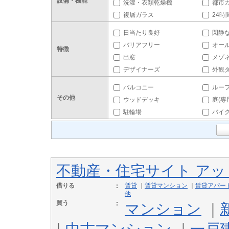
設備・機能
洗濯・衣類乾燥機
都市
複層ガラス
24時
日当たり良好
閑静
バリアフリー
オー
特徴
出窓
メゾ
デザイナーズ
外観
バルコニー
ルー
その他
ウッドデッキ
庭(専
駐輪場
バイ
不動産・住宅サイト ア
借りる
賃貸
｜
賃貸マンション
｜
賃貸アパー
他
買う
マンション
｜
｜
中古マンション
｜
一戸