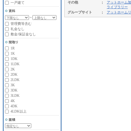
その他
アットホーム
一戸建て
ライブラリー
グループサイト
アットホーム
～
管理費等含む
礼金なし
敷金/保証金なし
1R
1K
1DK
1LDK
2K
2DK
2LDK
3K
3DK
3LDK
4K
4DK
4LDK以上