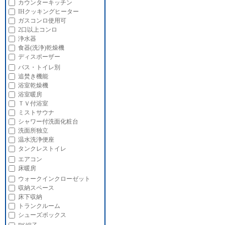
カウンターキッチン
IHクッキングヒーター
ガスコンロ使用可
2口以上コンロ
浄水器
食器(洗浄)乾燥機
ディスポーザー
バス・トイレ別
追焚き機能
浴室乾燥機
浴室暖房
ＴＶ付浴室
ミストサウナ
シャワー付洗面化粧台
洗面所独立
温水洗浄便座
タンクレストイレ
エアコン
床暖房
ウォークインクローゼット
収納スペース
床下収納
トランクルーム
シューズボックス