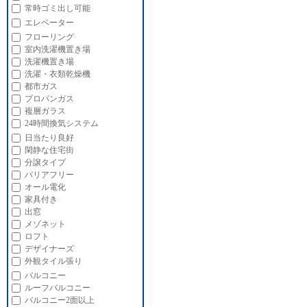
常時ゴミ出し可能
エレベーター
フローリング
室内洗濯機置き場
洗濯機置き場
洗濯・衣類乾燥機
都市ガス
プロパンガス
複層ガラス
24時間換気システム
日当たり良好
閑静な住宅街
分譲タイプ
バリアフリー
オール電化
家具付き
出窓
メゾネット
ロフト
デザイナーズ
外観タイル張り
バルコニー
ルーフバルコニー
バルコニー2面以上