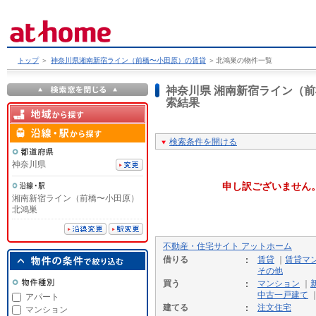
トップ
＞
神奈川県湘南新宿ライン（前橋〜小田原）の賃貸
＞
北鴻巣の物件一覧
神奈川県 湘南新宿ライン（
索結果
検索条件を開ける
神奈川県
申し訳ございません
湘南新宿ライン（前橋〜小田原）
北鴻巣
不動産・住宅サイト アットホーム
借りる
賃貸
｜
賃貸マ
その他
買う
マンション
｜
中古一戸建て
アパート
建てる
注文住宅
マンション