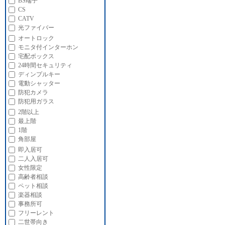
BS端子
CS
CATV
光ファイバー
オートロック
モニタ付インターホン
宅配ボックス
24時間セキュリティ
ディンプルキー
電動シャッター
防犯カメラ
防犯用ガラス
2階以上
最上階
1階
角部屋
即入居可
二人入居可
女性限定
高齢者相談
ペット相談
楽器相談
事務所可
フリーレント
二世帯向き