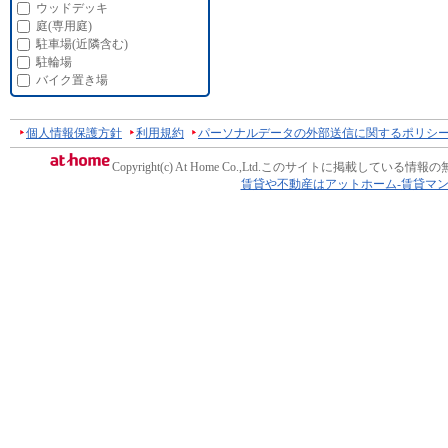
ウッドデッキ
庭(専用庭)
駐車場(近隣含む)
駐輪場
バイク置き場
個人情報保護方針
利用規約
パーソナルデータの外部送信に関するポリシ
Copyright(c) At Home Co.,Ltd.
このサイトに掲載している情報の
賃貸や不動産はアットホーム-賃貸マ