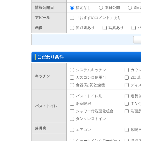
情報公開日
指定なし
本日公開
3日
アピール
「おすすめコメント」あり
画像
間取図あり
写真あり
こだわり条件
システムキッチン
カウ
キッチン
ガスコンロ使用可
2口
食器(洗浄)乾燥機
ディ
バス・トイレ別
追焚
浴室暖房
ＴＶ
バス・トイレ
シャワー付洗面化粧台
洗面
タンクレストイレ
冷暖房
エアコン
床暖
ウォークインクローゼット
収納