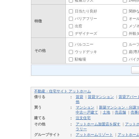
複層ガラス
24時
日当たり良好
閑静
バリアフリー
オー
特徴
出窓
メゾ
デザイナーズ
外観
バルコニー
ルー
その他
ウッドデッキ
庭(専
駐輪場
バイ
不動産・住宅サイト アットホーム
借りる
賃貸
｜
賃貸マンション
｜
賃貸アパー
他
買う
マンション
｜
新築マンション・分譲
中古一戸建て
｜
土地
｜
売店舗
｜
売事
建てる
注文住宅
その他
アットホーム加盟店を探す
｜
アット
ラリー
グループサイト
アットホームリゾート
｜
アットホー