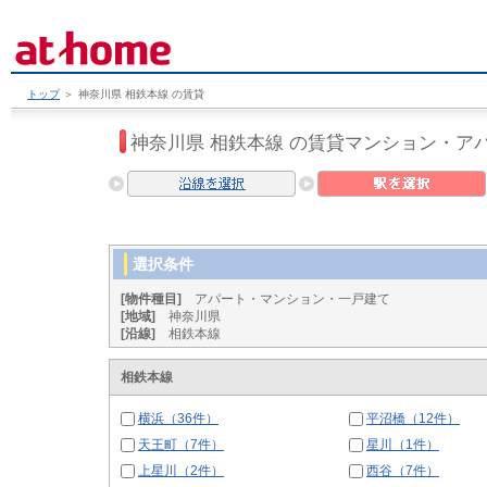
トップ
＞
神奈川県 相鉄本線 の賃貸
神奈川県 相鉄本線 の賃貸マンション・ア
選択条件
[物件種目]
アパート・マンション・一戸建て
[地域]
神奈川県
[沿線]
相鉄本線
相鉄本線
横浜（36件）
平沼橋（12件）
天王町（7件）
星川（1件）
上星川（2件）
西谷（7件）