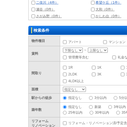
二俣川（4件）
希望ケ丘（1件）
瀬谷（0件）
大和（0件）
さがみ野（0件）
かしわ台（0件）
検索条件
物件種目
アパート
マンション
～
賃料
管理費等含む
礼金
1R
1K
間取り
2LDK
3K
4LDK以上
面積
駅からの徒歩
指定なし
3分以内
5分
指定なし
新築
3年以内
築年数
25年以内
30年以内
3
リフォーム
リフォーム・リノベーション済/予定
リノベーション