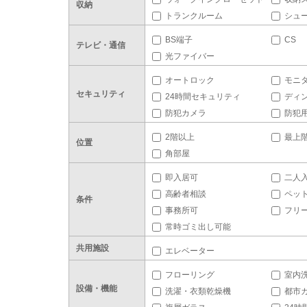
収納
トランクルーム
シュ
BS端子
CS
テレビ・通信
光ファイバー
オートロック
モニ
セキュリティ
24時間セキュリティ
ディ
防犯カメラ
防犯
2階以上
最上
位置
角部屋
即入居可
二人
高齢者相談
ペッ
条件
事務所可
フリ
常時ゴミ出し可能
共用施設
エレベーター
フローリング
室内
設備・機能
洗濯・衣類乾燥機
都市