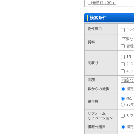
辛島町（0件）
検索条件
物件種目
アパ
賃料
管理
1R
間取り
2LD
4L
面積
駅からの徒歩
指定
指定
築年数
25
リフォーム
リフ
リノベーション
情報公開日
指定