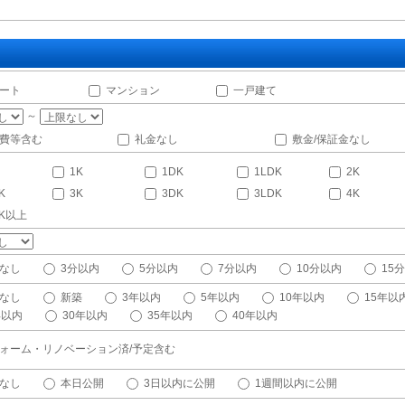
ート
マンション
一戸建て
～
費等含む
礼金なし
敷金/保証金なし
1K
1DK
1LDK
2K
K
3K
3DK
3LDK
4K
DK以上
なし
3分以内
5分以内
7分以内
10分以内
15
なし
新築
3年以内
5年以内
10年以内
15年以
年以内
30年以内
35年以内
40年以内
ォーム・リノベーション済/予定含む
なし
本日公開
3日以内に公開
1週間以内に公開