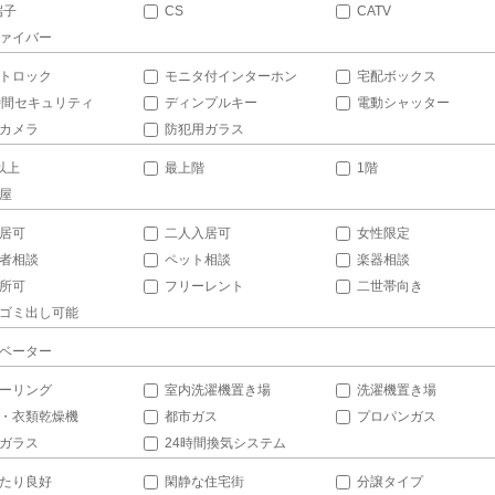
端子
CS
CATV
ァイバー
トロック
モニタ付インターホン
宅配ボックス
時間セキュリティ
ディンプルキー
電動シャッター
カメラ
防犯用ガラス
以上
最上階
1階
屋
居可
二人入居可
女性限定
者相談
ペット相談
楽器相談
所可
フリーレント
二世帯向き
ゴミ出し可能
ベーター
ーリング
室内洗濯機置き場
洗濯機置き場
・衣類乾燥機
都市ガス
プロパンガス
ガラス
24時間換気システム
たり良好
閑静な住宅街
分譲タイプ