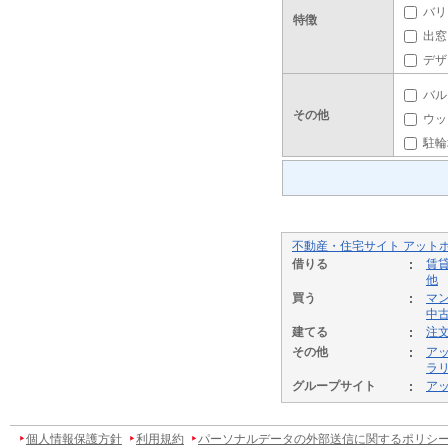
バリ
特徴
出窓
デザ
バル
その他
ウッ
駐輪
不動産・住宅サイト アット
借りる
賃
他
買う
マ
中
建てる
注
その他
ア
ラ
グループサイト
ア
個人情報保護方針
利用規約
パーソナルデータの外部送信に関するポリシ