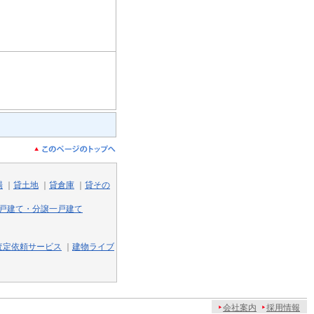
場
｜
貸土地
｜
貸倉庫
｜
貸その
戸建て・分譲一戸建て
査定依頼サービス
｜
建物ライブ
会社案内
採用情報