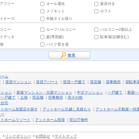
アフリー
オール電化
家具付き
メゾネット
ロフト
イナーズ
外観タイル張り
コニー
ルーフバルコニー
バルコニー2面以上
ドデッキ
庭(専用庭)
駐車場(近隣含む)
場
バイク置き場
ホーム
貸
｜
賃貸マンション
｜
賃貸アパート
｜
賃貸一戸建て
｜
貸店舗
｜
貸事務所
｜
貸駐車
ンション
｜
新築マンション・分譲マンション
｜
中古マンション
｜
一戸建て
｜
新築一
古一戸建て
｜
土地
｜
売店舗
｜
売事務所
｜
売その他
文住宅
ットホーム加盟店を探す
｜
アットホーム引越し見積もり
｜
アットホーム不動産一括
リー
ットホームリゾート
｜
アットホーム投資
｜
官公庁物件
ー
リンクポリシー
お問合せ
サイトマップ