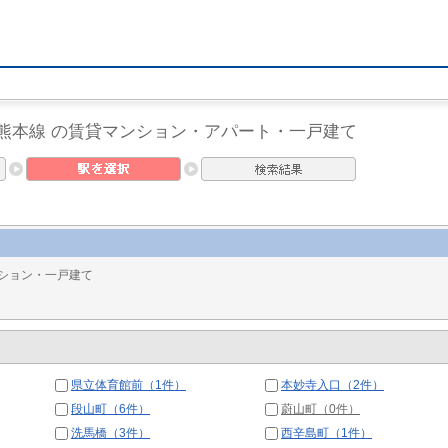
上熊本線 の賃貸マンション・アパート・一戸建て
ション・一戸建て
県立体育館前（1件）
本妙寺入口（2件）
段山町（6件）
蔚山町（0件）
洗馬橋（3件）
西辛島町（1件）