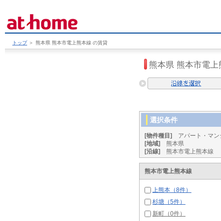
トップ
＞
熊本県 熊本市電上熊本線 の賃貸
熊本県 熊本市電
選択条件
[物件種目]
アパート・マン
[地域]
熊本県
[沿線]
熊本市電上熊本線
熊本市電上熊本線
上熊本（8件）
杉塘（5件）
新町（0件）