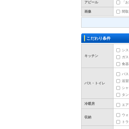
アピール
「お
画像
間取
こだわり条件
シス
キッチン
ガス
食器
バス
浴室
バス・トイレ
シャ
タン
冷暖房
エア
ウォ
収納
トラ