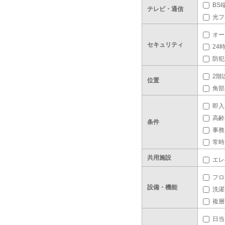
BS
テレビ・通信
光フ
オー
セキュリティ
24
防犯
2階
位置
角部
即入
高齢
条件
事務
常時
共用施設
エレ
フロ
設備・機能
洗濯
複層
日当