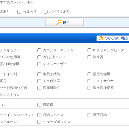
すすめコメント」あり
図あり
写真あり
パノラマあり
テムキッチン
カウンターキッチン
IHクッキングヒーター
コンロ使用可
2口以上コンロ
浄水器
(洗浄)乾燥機
ディスポーザー
・トイレ別
追焚き機能
浴室乾燥機
暖房
ＴＶ付浴室
ミストサウナ
ワー付洗面化粧台
洗面所独立
温水洗浄便座
クレストイレ
コン
床暖房
ークインクローゼット
収納スペース
床下収納
ンクルーム
シューズボックス