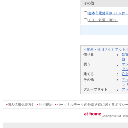
その他
熊本市電健軍線（137件
くま川鉄道（0件）
不動産・住宅サイト アット
借りる
賃
他
買う
マ
中
建てる
注
その他
ア
ラ
グループサイト
ア
個人情報保護方針
利用規約
パーソナルデータの外部送信に関するポリシ
Copyright(c) At Hom