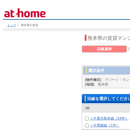
トップ
＞
熊本県の賃貸
熊本県の賃貸マン
選択条件
[物件種目]
アパート・マン
[地域]
熊本県
沿線を選択してくださ
JR
ＪＲ鹿児島本線（54件）
ＪＲ肥薩線（1件）