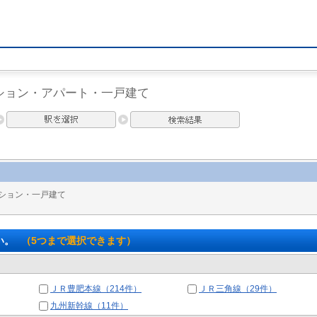
ション・アパート・一戸建て
ション・一戸建て
い。
（5つまで選択できます）
ＪＲ豊肥本線（214件）
ＪＲ三角線（29件）
九州新幹線（11件）