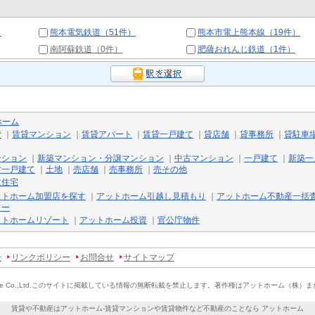
）
熊本電気鉄道（51件）
熊本市電上熊本線（19件）
南阿蘇鉄道（0件）
肥薩おれんじ鉄道（1件）
ホーム
貸
｜
賃貸マンション
｜
賃貸アパート
｜
賃貸一戸建て
｜
貸店舗
｜
貸事務所
｜
貸駐車
ンション
｜
新築マンション・分譲マンション
｜
中古マンション
｜
一戸建て
｜
新築一
古一戸建て
｜
土地
｜
売店舗
｜
売事務所
｜
売その他
文住宅
ットホーム加盟店を探す
｜
アットホーム引越し見積もり
｜
アットホーム不動産一括
リー
ットホームリゾート
｜
アットホーム投資
｜
官公庁物件
ー
リンクポリシー
お問合せ
サイトマップ
e Co.,Ltd.
このサイトに掲載している情報の無断転載を禁止します。
著作権はアットホーム（株）ま
賃貸や不動産はアットホーム-賃貸マンションや賃貸物件など不動産のことなら アットホーム