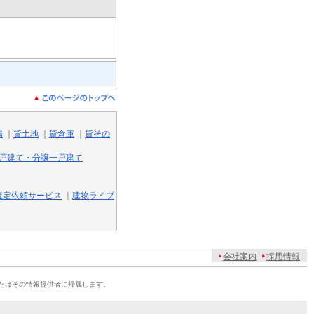
場
｜
貸土地
｜
貸倉庫
｜
貸その
戸建て・分譲一戸建て
査定依頼サービス
｜
建物ライブ
会社案内
採用情報
たはその情報提供者に帰属します。