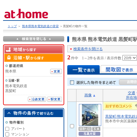
トップ
＞
熊本県熊本電気鉄道の賃貸
＞
黒髪町の物件一覧
熊本県 熊本電気鉄道 黒髪
検索条件を開ける
2
件中 1～2件を表示 / 表示件数
熊本県
熊本電気鉄道
黒髪町
交通
画像
所在地
黒髪町/熊本電気鉄
熊本市中央区薬園
アパート
マンション