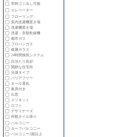
常時ゴミ出し可能
エレベーター
フローリング
室内洗濯機置き場
洗濯機置き場
洗濯・衣類乾燥機
都市ガス
プロパンガス
複層ガラス
24時間換気システム
日当たり良好
閑静な住宅街
分譲タイプ
バリアフリー
オール電化
家具付き
出窓
メゾネット
ロフト
デザイナーズ
外観タイル張り
バルコニー
ルーフバルコニー
バルコニー2面以上