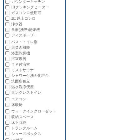
カウンターキッチン
IHクッキングヒーター
ガスコンロ使用可
2口以上コンロ
浄水器
食器(洗浄)乾燥機
ディスポーザー
バス・トイレ別
追焚き機能
浴室乾燥機
浴室暖房
ＴＶ付浴室
ミストサウナ
シャワー付洗面化粧台
洗面所独立
温水洗浄便座
タンクレストイレ
エアコン
床暖房
ウォークインクローゼット
収納スペース
床下収納
トランクルーム
シューズボックス