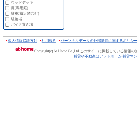
ウッドデッキ
庭(専用庭)
駐車場(近隣含む)
駐輪場
バイク置き場
個人情報保護方針
利用規約
パーソナルデータの外部送信に関するポリシ
Copyright(c) At Home Co.,Ltd.
このサイトに掲載している情報の
賃貸や不動産はアットホーム-賃貸マ