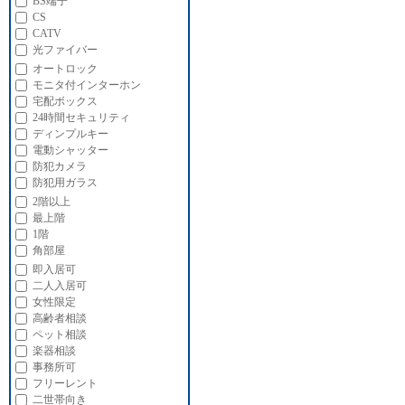
BS端子
CS
CATV
光ファイバー
オートロック
モニタ付インターホン
宅配ボックス
24時間セキュリティ
ディンプルキー
電動シャッター
防犯カメラ
防犯用ガラス
2階以上
最上階
1階
角部屋
即入居可
二人入居可
女性限定
高齢者相談
ペット相談
楽器相談
事務所可
フリーレント
二世帯向き