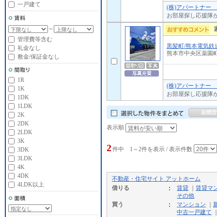
一戸建て
(株)アパートナー
お部屋探し応援隊
～
管理費等含む
黒髪町/熊本電気鉄
礼金なし
熊本市中央区薬園
敷金/保証金なし
1R
(株)アパートナー
1K
お部屋探し応援隊
1DK
1LDK
2K
2DK
表示順
2LDK
3K
2
件中 1～2件を表示 / 表示件数
3DK
3LDK
4K
4DK
不動産・住宅サイト アットホーム
4LDK以上
借りる
賃貸
｜
賃貸マ
その他
買う
マンション
｜
中古一戸建て