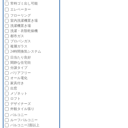
常時ゴミ出し可能
エレベーター
フローリング
室内洗濯機置き場
洗濯機置き場
洗濯・衣類乾燥機
都市ガス
プロパンガス
複層ガラス
24時間換気システム
日当たり良好
閑静な住宅街
分譲タイプ
バリアフリー
オール電化
家具付き
出窓
メゾネット
ロフト
デザイナーズ
外観タイル張り
バルコニー
ルーフバルコニー
バルコニー2面以上