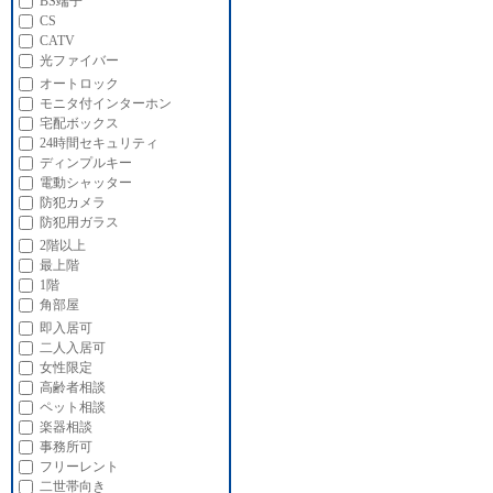
BS端子
CS
CATV
光ファイバー
オートロック
モニタ付インターホン
宅配ボックス
24時間セキュリティ
ディンプルキー
電動シャッター
防犯カメラ
防犯用ガラス
2階以上
最上階
1階
角部屋
即入居可
二人入居可
女性限定
高齢者相談
ペット相談
楽器相談
事務所可
フリーレント
二世帯向き