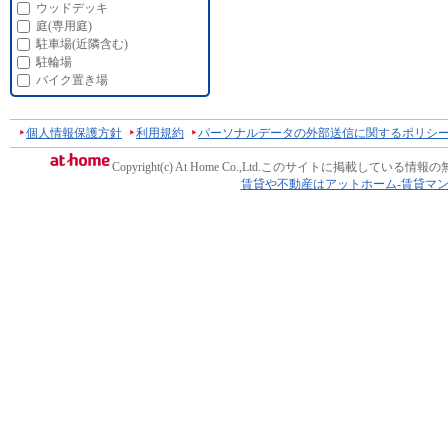
ウッドデッキ
庭(専用庭)
駐車場(近隣含む)
駐輪場
バイク置き場
個人情報保護方針
利用規約
パーソナルデータの外部送信に関するポリシ
Copyright(c) At Home Co.,Ltd.
このサイトに掲載している情報の
賃貸や不動産はアットホーム-賃貸マ