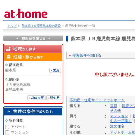
トップ
＞
熊本県ＪＲ鹿児島本線の賃貸
＞
鹿児島中央の物件一覧
熊本県 ＪＲ鹿児島本線 鹿
検索条件を開ける
熊本県
申し訳ございません
ＪＲ鹿児島本線
鹿児島中央
不動産・住宅サイト アットホーム
借りる
賃貸
｜
賃貸マ
その他
買う
マンション
｜
中古一戸建て
建てる
注文住宅
アパート
マンション
その他
アットホーム