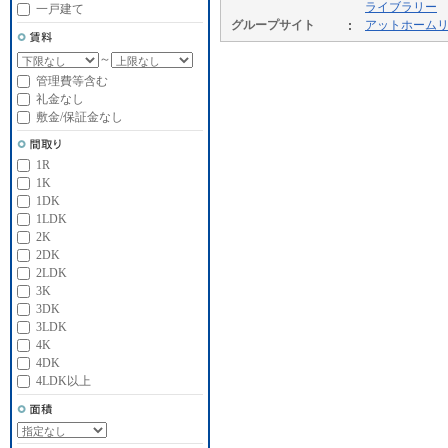
ライブラリー
一戸建て
グループサイト
アットホーム
～
管理費等含む
礼金なし
敷金/保証金なし
1R
1K
1DK
1LDK
2K
2DK
2LDK
3K
3DK
3LDK
4K
4DK
4LDK以上