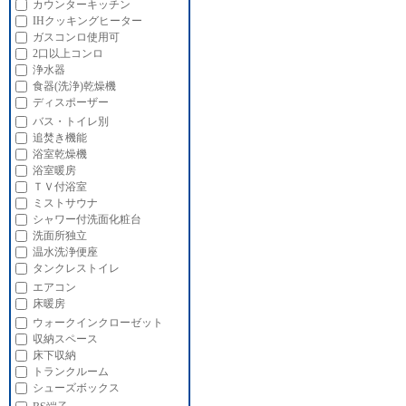
カウンターキッチン
IHクッキングヒーター
ガスコンロ使用可
2口以上コンロ
浄水器
食器(洗浄)乾燥機
ディスポーザー
バス・トイレ別
追焚き機能
浴室乾燥機
浴室暖房
ＴＶ付浴室
ミストサウナ
シャワー付洗面化粧台
洗面所独立
温水洗浄便座
タンクレストイレ
エアコン
床暖房
ウォークインクローゼット
収納スペース
床下収納
トランクルーム
シューズボックス