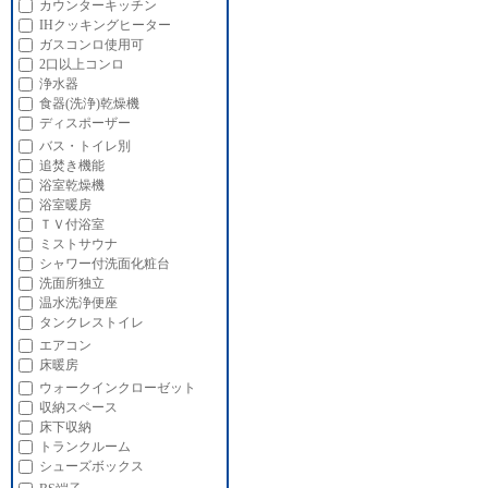
カウンターキッチン
IHクッキングヒーター
ガスコンロ使用可
2口以上コンロ
浄水器
食器(洗浄)乾燥機
ディスポーザー
バス・トイレ別
追焚き機能
浴室乾燥機
浴室暖房
ＴＶ付浴室
ミストサウナ
シャワー付洗面化粧台
洗面所独立
温水洗浄便座
タンクレストイレ
エアコン
床暖房
ウォークインクローゼット
収納スペース
床下収納
トランクルーム
シューズボックス