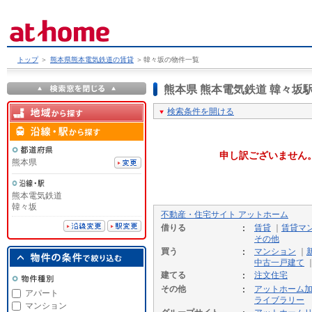
トップ
＞
熊本県熊本電気鉄道の賃貸
＞
韓々坂の物件一覧
熊本県 熊本電気鉄道 韓々
検索条件を開ける
申し訳ございません
熊本県
熊本電気鉄道
韓々坂
不動産・住宅サイト アットホーム
借りる
賃貸
｜
賃貸マ
その他
買う
マンション
｜
中古一戸建て
建てる
注文住宅
その他
アットホーム
アパート
ライブラリー
マンション