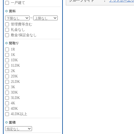
グループサイト
アットホーム
一戸建て
～
管理費等含む
礼金なし
敷金/保証金なし
1R
1K
1DK
1LDK
2K
2DK
2LDK
3K
3DK
3LDK
4K
4DK
4LDK以上