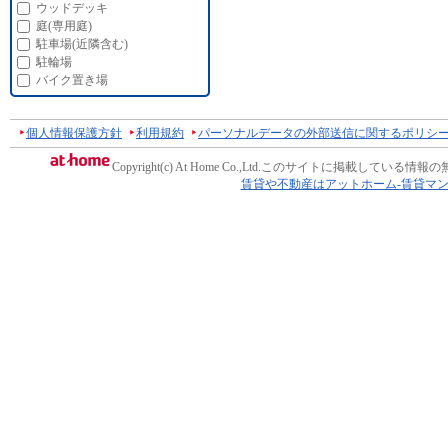
ウッドデッキ
庭(専用庭)
駐車場(近隣含む)
駐輪場
バイク置き場
個人情報保護方針
利用規約
パーソナルデータの外部送信に関するポリシ
Copyright(c) At Home Co.,Ltd.
このサイトに掲載している情報の
賃貸や不動産はアットホーム-賃貸マ