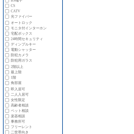
BS端子
CS
CATV
光ファイバー
オートロック
モニタ付インターホン
宅配ボックス
24時間セキュリティ
ディンプルキー
電動シャッター
防犯カメラ
防犯用ガラス
2階以上
最上階
1階
角部屋
即入居可
二人入居可
女性限定
高齢者相談
ペット相談
楽器相談
事務所可
フリーレント
二世帯向き