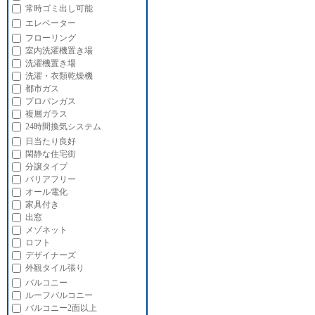
常時ゴミ出し可能
エレベーター
フローリング
室内洗濯機置き場
洗濯機置き場
洗濯・衣類乾燥機
都市ガス
プロパンガス
複層ガラス
24時間換気システム
日当たり良好
閑静な住宅街
分譲タイプ
バリアフリー
オール電化
家具付き
出窓
メゾネット
ロフト
デザイナーズ
外観タイル張り
バルコニー
ルーフバルコニー
バルコニー2面以上