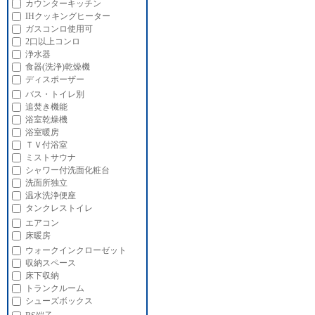
カウンターキッチン
IHクッキングヒーター
ガスコンロ使用可
2口以上コンロ
浄水器
食器(洗浄)乾燥機
ディスポーザー
バス・トイレ別
追焚き機能
浴室乾燥機
浴室暖房
ＴＶ付浴室
ミストサウナ
シャワー付洗面化粧台
洗面所独立
温水洗浄便座
タンクレストイレ
エアコン
床暖房
ウォークインクローゼット
収納スペース
床下収納
トランクルーム
シューズボックス