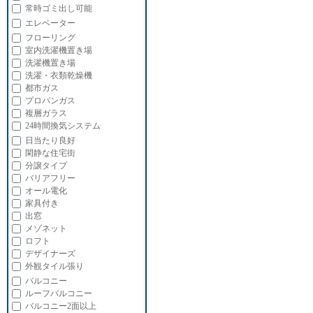
常時ゴミ出し可能
エレベーター
フローリング
室内洗濯機置き場
洗濯機置き場
洗濯・衣類乾燥機
都市ガス
プロパンガス
複層ガラス
24時間換気システム
日当たり良好
閑静な住宅街
分譲タイプ
バリアフリー
オール電化
家具付き
出窓
メゾネット
ロフト
デザイナーズ
外観タイル張り
バルコニー
ルーフバルコニー
バルコニー2面以上