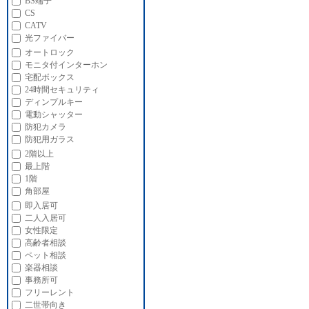
BS端子
CS
CATV
光ファイバー
オートロック
モニタ付インターホン
宅配ボックス
24時間セキュリティ
ディンプルキー
電動シャッター
防犯カメラ
防犯用ガラス
2階以上
最上階
1階
角部屋
即入居可
二人入居可
女性限定
高齢者相談
ペット相談
楽器相談
事務所可
フリーレント
二世帯向き