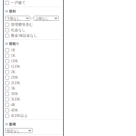
一戸建て
～
管理費等含む
礼金なし
敷金/保証金なし
1R
1K
1DK
1LDK
2K
2DK
2LDK
3K
3DK
3LDK
4K
4DK
4LDK以上