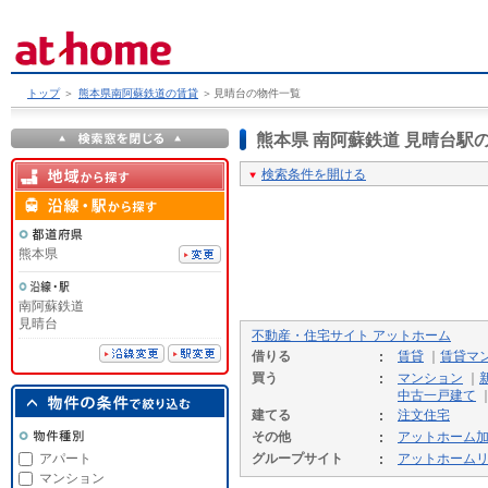
トップ
＞
熊本県南阿蘇鉄道の賃貸
＞
見晴台の物件一覧
熊本県 南阿蘇鉄道 見晴台
検索条件を開ける
熊本県
南阿蘇鉄道
見晴台
不動産・住宅サイト アットホーム
借りる
賃貸
｜
賃貸マ
買う
マンション
｜
中古一戸建て
建てる
注文住宅
その他
アットホーム
アパート
グループサイト
アットホーム
マンション