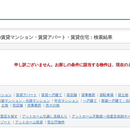
駅の賃貸マンション・賃貸アパート・賃貸住宅
：検索結果
申し訳ございません。お探しの条件に該当する物件は、現在の
ンション
｜
賃貸アパート
｜
賃貸一戸建て
｜
貸店舗
｜
貸事務所
｜
貸駐車場
｜
貸土地
新築マンション・分譲マンション
｜
中古マンション
｜
一戸建て
｜
新築一戸建て・分
｜
土地
｜
売店舗
｜
売事務所
｜
売その他
加盟店を探す
｜
アットホーム引越し見積もり
｜
アットホーム不動産一括査定依頼サ
リゾート
｜
アットホーム投資
｜
官公庁物件