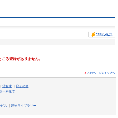
ところ登録がありません。
｜
貸倉庫
｜
貸その他
譲一戸建て
ービス
｜
建物ライブラリー