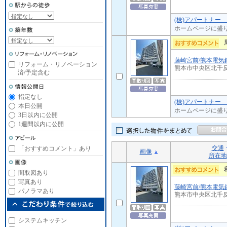
(株)アパートナー
ホームページに盛
藤崎宮前/熊本電気
リフォーム・リノベーション
熊本市中央区北千
済/予定含む
指定なし
(株)アパートナー
本日公開
ホームページに盛
3日以内に公開
1週間以内に公開
交通
「おすすめコメント」あり
画像
所在地
間取図あり
写真あり
藤崎宮前/熊本電気
パノラマあり
熊本市中央区北千
システムキッチン