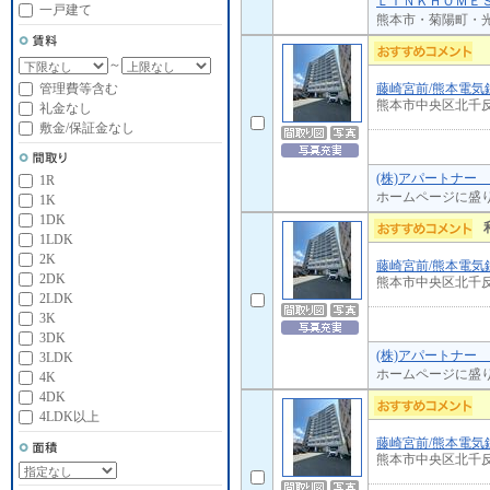
ＬＩＮＫＨＯＭＥＳ
一戸建て
熊本市・菊陽町・光
～
藤崎宮前/熊本電気
管理費等含む
熊本市中央区北千
礼金なし
敷金/保証金なし
(株)アパートナー
1R
ホームページに盛
1K
1DK
1LDK
2K
藤崎宮前/熊本電気
2DK
熊本市中央区北千
2LDK
3K
3DK
(株)アパートナー
3LDK
ホームページに盛
4K
4DK
4LDK以上
藤崎宮前/熊本電気
熊本市中央区北千