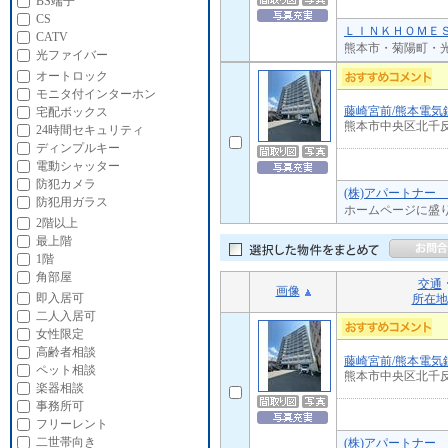
BS端子
CS
ＬＩＮＫＨＯＭＥＳ
CATV
熊本市・菊陽町・光
光ファイバー
オートロック
モニタ付インターホン
藤崎宮前/熊本電気
宅配ボックス
熊本市中央区北千
24時間セキュリティ
ディンプルキー
電動シャッター
防犯カメラ
(株)アパートナー
防犯用ガラス
ホームページに盛
2階以上
最上階
1階
角部屋
交通
画像
即入居可
所在地
二人入居可
女性限定
高齢者相談
藤崎宮前/熊本電気
ペット相談
熊本市中央区北千
楽器相談
事務所可
フリーレント
二世帯向き
(株)アパートナー