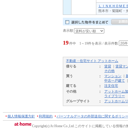
ＬＩＮＫＨＯＭＥＳ
熊本市・菊陽町・光
表示順
19
件中 1～19件を表示 / 表示件数
不動産・住宅サイト アットホーム
借りる
賃貸
｜
賃貸マ
その他
買う
マンション
｜
中古一戸建て
建てる
注文住宅
その他
アットホーム
ライブラリー
グループサイト
アットホーム
個人情報保護方針
利用規約
パーソナルデータの外部送信に関するポリシ
Copyright(c) At Home Co.,Ltd.
このサイトに掲載している情報の