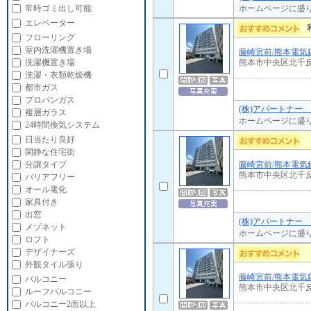
ホームページに盛
常時ゴミ出し可能
エレベーター
フローリング
室内洗濯機置き場
藤崎宮前/熊本電気
熊本市中央区北千
洗濯機置き場
洗濯・衣類乾燥機
都市ガス
プロパンガス
(株)アパートナー
複層ガラス
ホームページに盛
24時間換気システム
日当たり良好
閑静な住宅街
藤崎宮前/熊本電気
分譲タイプ
熊本市中央区北千
バリアフリー
オール電化
家具付き
出窓
(株)アパートナー
メゾネット
ホームページに盛
ロフト
デザイナーズ
外観タイル張り
藤崎宮前/熊本電気
バルコニー
熊本市中央区北千
ルーフバルコニー
バルコニー2面以上