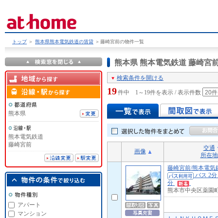
トップ
＞
熊本県熊本電気鉄道の賃貸
＞
藤崎宮前の物件一覧
熊本県 熊本電気鉄道 藤崎
検索条件を開ける
19
件中 1～19件を表示 / 表示件数
熊本県
熊本電気鉄道
藤崎宮前
交通
画像
所在地
藤崎宮前/熊本電気
バス 2分
分
熊本市中央区薬園
アパート
マンション