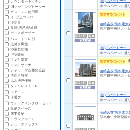
(株)アパートナー
カウンターキッチン
ホームページに盛
IHクッキングヒーター
ガスコンロ使用可
2口以上コンロ
浄水器
藤崎宮前/熊本電気
食器(洗浄)乾燥機
熊本市中央区北千
ディスポーザー
バス・トイレ別
追焚き機能
(株)アパートナー
浴室乾燥機
ホームページに盛
浴室暖房
ＴＶ付浴室
ミストサウナ
シャワー付洗面化粧台
藤崎宮前/熊本電気
熊本市中央区北千
洗面所独立
温水洗浄便座
タンクレストイレ
エアコン
(株)アパートナー
床暖房
ホームページに盛
ウォークインクローゼット
収納スペース
藤崎宮前/熊本電気
床下収納
熊本市中央区薬園
トランクルーム
シューズボックス