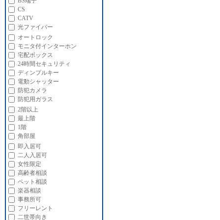
BS端子
CS
CATV
光ファイバー
オートロック
モニタ付インターホン
宅配ボックス
24時間セキュリティ
ディンプルキー
電動シャッター
防犯カメラ
防犯用ガラス
2階以上
最上階
1階
角部屋
即入居可
二人入居可
女性限定
高齢者相談
ペット相談
楽器相談
事務所可
フリーレント
二世帯向き