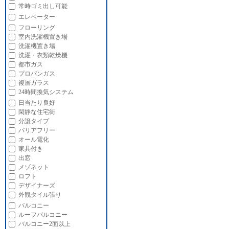
常時ゴミ出し可能
エレベーター
フローリング
室内洗濯機置き場
洗濯機置き場
洗濯・衣類乾燥機
都市ガス
プロパンガス
複層ガラス
24時間換気システム
日当たり良好
閑静な住宅街
分譲タイプ
バリアフリー
オール電化
家具付き
出窓
メゾネット
ロフト
デザイナーズ
外観タイル張り
バルコニー
ルーフバルコニー
バルコニー2面以上