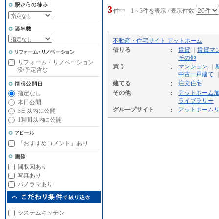
3
件中 1～3件を表示 / 表示件数
不動産・住宅サイト アットホーム
借りる
賃貸
｜
賃貸マ
その他
リフォーム・リノベーション
買う
マンション
｜
済/予定含む
中古一戸建て
建てる
注文住宅
その他
アットホーム
指定なし
ライブラリー
本日公開
グループサイト
アットホーム
3日以内に公開
1週間以内に公開
「おすすめコメント」あり
間取図あり
写真あり
パノラマあり
システムキッチン