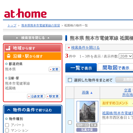
トップ
＞
熊本県熊本市電健軍線の賃貸
＞
祗園橋の物件一覧
熊本県 熊本市電健軍線 祗
検索条件を開ける
3
件中 1～3件を表示 / 表示件数
熊本県
熊本市電健軍線
祗園橋
交通
画像
所在地
祗園橋/熊本市電健
熊本市西区春日１
アパート
マンション