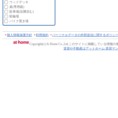
ウッドデッキ
庭(専用庭)
駐車場(近隣含む)
駐輪場
バイク置き場
個人情報保護方針
利用規約
パーソナルデータの外部送信に関するポリシ
Copyright(c) At Home Co.,Ltd.
このサイトに掲載している情報の
賃貸や不動産はアットホーム-賃貸マ