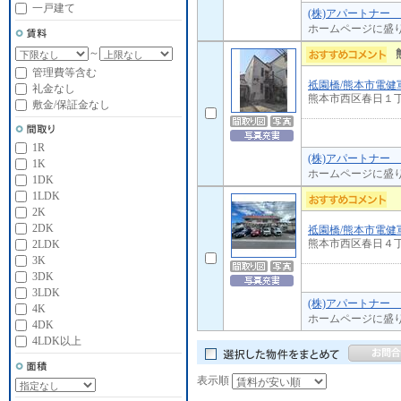
一戸建て
(株)アパートナー
ホームページに盛
～
管理費等含む
祗園橋/熊本市電健
礼金なし
熊本市西区春日１
敷金/保証金なし
1R
(株)アパートナー
1K
ホームページに盛
1DK
1LDK
2K
2DK
祗園橋/熊本市電健
熊本市西区春日４
2LDK
3K
3DK
3LDK
(株)アパートナー
4K
ホームページに盛
4DK
4LDK以上
表示順