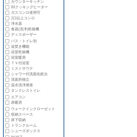
カウンターキッチン
IHクッキングヒーター
ガスコンロ使用可
2口以上コンロ
浄水器
食器(洗浄)乾燥機
ディスポーザー
バス・トイレ別
追焚き機能
浴室乾燥機
浴室暖房
ＴＶ付浴室
ミストサウナ
シャワー付洗面化粧台
洗面所独立
温水洗浄便座
タンクレストイレ
エアコン
床暖房
ウォークインクローゼット
収納スペース
床下収納
トランクルーム
シューズボックス