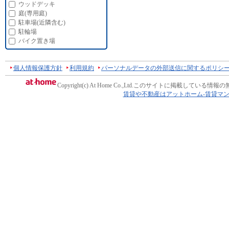
ウッドデッキ
庭(専用庭)
駐車場(近隣含む)
駐輪場
バイク置き場
個人情報保護方針
利用規約
パーソナルデータの外部送信に関するポリシ
Copyright(c) At Home Co.,Ltd.
このサイトに掲載している情報の
賃貸や不動産はアットホーム-賃貸マ