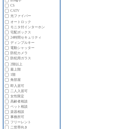
BS端子
CS
CATV
光ファイバー
オートロック
モニタ付インターホン
宅配ボックス
24時間セキュリティ
ディンプルキー
電動シャッター
防犯カメラ
防犯用ガラス
2階以上
最上階
1階
角部屋
即入居可
二人入居可
女性限定
高齢者相談
ペット相談
楽器相談
事務所可
フリーレント
二世帯向き