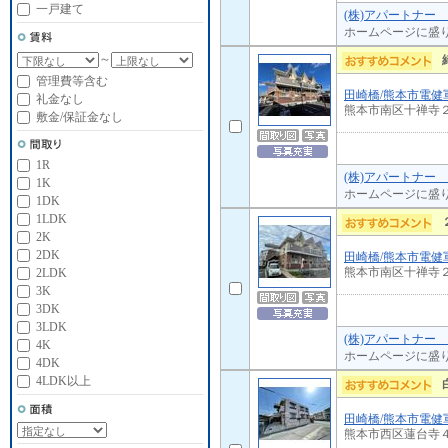
一戸建て
(株)アパートナー
ホームページに盛
～
管理費等含む
田崎橋/熊本市電健
礼金なし
熊本市南区十禅寺
敷金/保証金なし
1R
(株)アパートナー
1K
ホームページに盛
1DK
1LDK
2K
2DK
田崎橋/熊本市電健
熊本市南区十禅寺
2LDK
3K
3DK
3LDK
(株)アパートナー
4K
ホームページに盛
4DK
4LDK以上
田崎橋/熊本市電健
熊本市西区蓮台寺