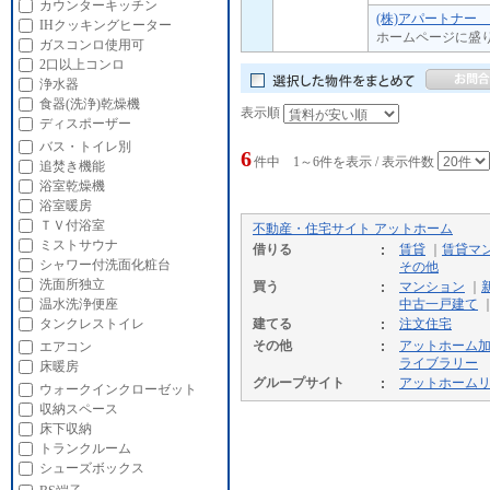
カウンターキッチン
(株)アパートナー
IHクッキングヒーター
ホームページに盛
ガスコンロ使用可
2口以上コンロ
浄水器
食器(洗浄)乾燥機
表示順
ディスポーザー
バス・トイレ別
6
件中 1～6件を表示 / 表示件数
追焚き機能
浴室乾燥機
浴室暖房
ＴＶ付浴室
不動産・住宅サイト アットホーム
ミストサウナ
借りる
賃貸
｜
賃貸マ
シャワー付洗面化粧台
その他
洗面所独立
買う
マンション
｜
温水洗浄便座
中古一戸建て
タンクレストイレ
建てる
注文住宅
その他
アットホーム
エアコン
ライブラリー
床暖房
グループサイト
アットホーム
ウォークインクローゼット
収納スペース
床下収納
トランクルーム
シューズボックス