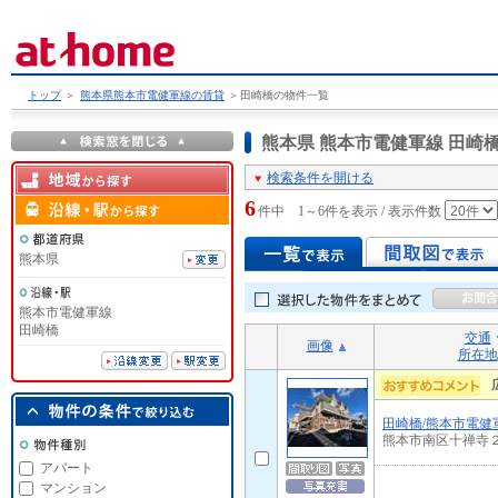
トップ
＞
熊本県熊本市電健軍線の賃貸
＞
田崎橋の物件一覧
熊本県 熊本市電健軍線 田
検索条件を開ける
6
件中 1～6件を表示 / 表示件数
熊本県
熊本市電健軍線
田崎橋
交通
画像
所在地
田崎橋/熊本市電健
熊本市南区十禅寺
アパート
マンション