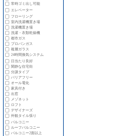
常時ゴミ出し可能
エレベーター
フローリング
室内洗濯機置き場
洗濯機置き場
洗濯・衣類乾燥機
都市ガス
プロパンガス
複層ガラス
24時間換気システム
日当たり良好
閑静な住宅街
分譲タイプ
バリアフリー
オール電化
家具付き
出窓
メゾネット
ロフト
デザイナーズ
外観タイル張り
バルコニー
ルーフバルコニー
バルコニー2面以上