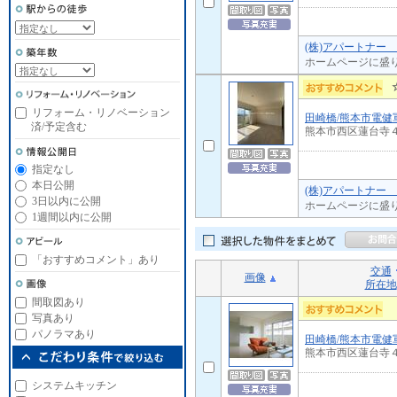
(株)アパートナー
ホームページに盛
リフォーム・リノベーション
田崎橋/熊本市電健
済/予定含む
熊本市西区蓮台寺
指定なし
本日公開
(株)アパートナー
3日以内に公開
ホームページに盛
1週間以内に公開
「おすすめコメント」あり
交通
画像
所在地
間取図あり
写真あり
パノラマあり
田崎橋/熊本市電健
熊本市西区蓮台寺
システムキッチン