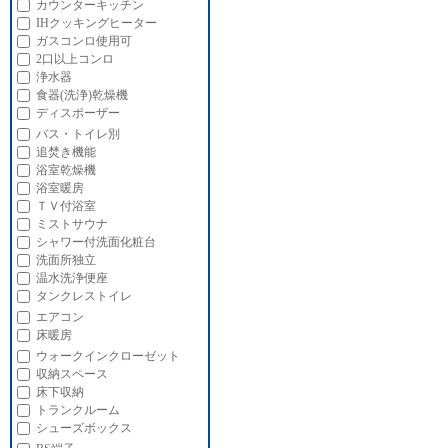
カウンターキッチン
IHクッキングヒーター
ガスコンロ使用可
2口以上コンロ
浄水器
食器(洗浄)乾燥機
ディスポーザー
バス・トイレ別
追焚き機能
浴室乾燥機
浴室暖房
ＴＶ付浴室
ミストサウナ
シャワー付洗面化粧台
洗面所独立
温水洗浄便座
タンクレストイレ
エアコン
床暖房
ウォークインクローゼット
収納スペース
床下収納
トランクルーム
シューズボックス