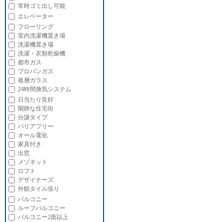
常時ゴミ出し可能
エレベーター
フローリング
室内洗濯機置き場
洗濯機置き場
洗濯・衣類乾燥機
都市ガス
プロパンガス
複層ガラス
24時間換気システム
日当たり良好
閑静な住宅街
分譲タイプ
バリアフリー
オール電化
家具付き
出窓
メゾネット
ロフト
デザイナーズ
外観タイル張り
バルコニー
ルーフバルコニー
バルコニー2面以上