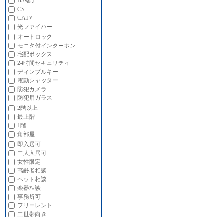
BS端子
CS
CATV
光ファイバー
オートロック
モニタ付インターホン
宅配ボックス
24時間セキュリティ
ディンプルキー
電動シャッター
防犯カメラ
防犯用ガラス
2階以上
最上階
1階
角部屋
即入居可
二人入居可
女性限定
高齢者相談
ペット相談
楽器相談
事務所可
フリーレント
二世帯向き