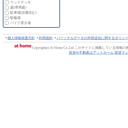
ウッドデッキ
庭(専用庭)
駐車場(近隣含む)
駐輪場
バイク置き場
個人情報保護方針
利用規約
パーソナルデータの外部送信に関するポリシ
Copyright(c) At Home Co.,Ltd.
このサイトに掲載している情報の
賃貸や不動産はアットホーム-賃貸マ