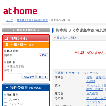
トップ
＞
熊本県ＪＲ鹿児島本線の賃貸
＞
海老津の物件一覧
熊本県 ＪＲ鹿児島本線 海
検索条件を開ける
申し訳ございません
熊本県
ＪＲ鹿児島本線
海老津
不動産・住宅サイト アットホーム
借りる
賃貸
｜
賃貸マ
その他
買う
マンション
｜
中古一戸建て
建てる
注文住宅
その他
アットホーム
アパート
ライブラリー
マンション