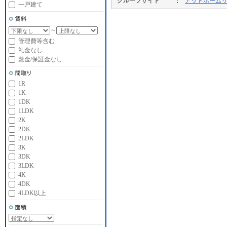
グループサイト
アットホーム
一戸建て
～
管理費等含む
礼金なし
敷金/保証金なし
1R
1K
1DK
1LDK
2K
2DK
2LDK
3K
3DK
3LDK
4K
4DK
4LDK以上