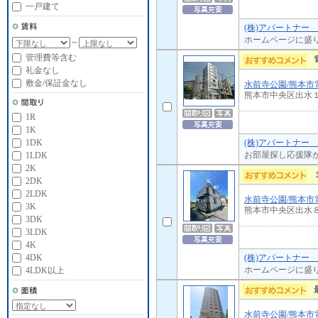
一戸建て
(株)アパートナー
ホームページに盛
～
管理費等含む
礼金なし
敷金/保証金なし
水前寺公園/熊本市
熊本市中央区出水
1R
1K
(株)アパートナー
1DK
お部屋探し応援隊
1LDK
2K
2DK
2LDK
水前寺公園/熊本市
3K
熊本市中央区出水
3DK
3LDK
4K
(株)アパートナー
4DK
ホームページに盛
4LDK以上
水前寺公園/熊本市