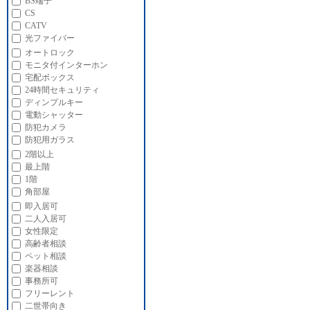
BS端子
CS
CATV
光ファイバー
オートロック
モニタ付インターホン
宅配ボックス
24時間セキュリティ
ディンプルキー
電動シャッター
防犯カメラ
防犯用ガラス
2階以上
最上階
1階
角部屋
即入居可
二人入居可
女性限定
高齢者相談
ペット相談
楽器相談
事務所可
フリーレント
二世帯向き