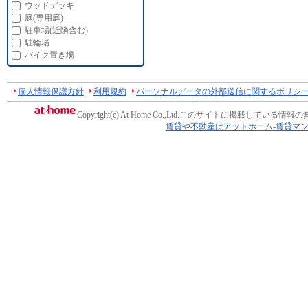
ウッドデッキ
庭(専用庭)
駐車場(近隣含む)
駐輪場
バイク置き場
個人情報保護方針
利用規約
パーソナルデータの外部送信に関するポリシ
Copyright(c) At Home Co.,Ltd.
このサイトに掲載している情報の
賃貸や不動産はアットホーム-賃貸マ