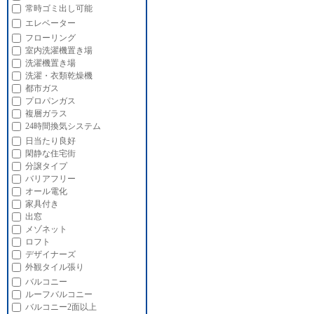
常時ゴミ出し可能
エレベーター
フローリング
室内洗濯機置き場
洗濯機置き場
洗濯・衣類乾燥機
都市ガス
プロパンガス
複層ガラス
24時間換気システム
日当たり良好
閑静な住宅街
分譲タイプ
バリアフリー
オール電化
家具付き
出窓
メゾネット
ロフト
デザイナーズ
外観タイル張り
バルコニー
ルーフバルコニー
バルコニー2面以上