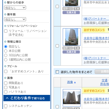
熊本市中央区出水
(株)アパートナー
お部屋探し応援隊
リフォーム・リノベーション
済/予定含む
水前寺公園/熊本市
熊本市中央区出水
指定なし
本日公開
3日以内に公開
(株)アパートナー
1週間以内に公開
お部屋探し応援隊
「おすすめコメント」あり
交通
画像
間取図あり
所在地
写真あり
パノラマあり
水前寺公園/熊本市
熊本市中央区出水
システムキッチン