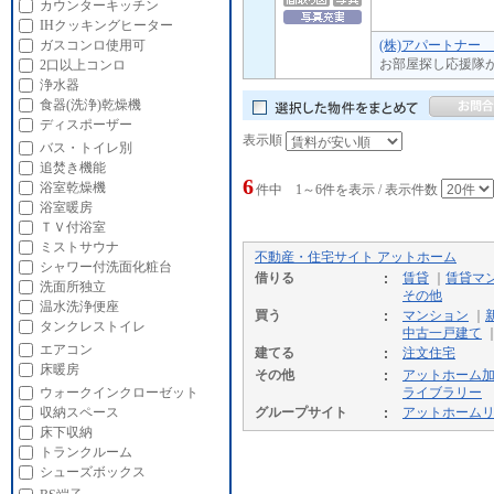
カウンターキッチン
IHクッキングヒーター
(株)アパートナー
ガスコンロ使用可
お部屋探し応援隊
2口以上コンロ
浄水器
食器(洗浄)乾燥機
ディスポーザー
表示順
バス・トイレ別
追焚き機能
6
浴室乾燥機
件中 1～6件を表示 / 表示件数
浴室暖房
ＴＶ付浴室
ミストサウナ
不動産・住宅サイト アットホーム
シャワー付洗面化粧台
借りる
賃貸
｜
賃貸マ
洗面所独立
その他
温水洗浄便座
買う
マンション
｜
タンクレストイレ
中古一戸建て
エアコン
建てる
注文住宅
床暖房
その他
アットホーム
ウォークインクローゼット
ライブラリー
収納スペース
グループサイト
アットホーム
床下収納
トランクルーム
シューズボックス