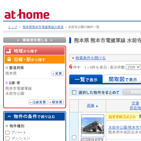
トップ
＞
熊本県熊本市電健軍線の賃貸
＞
水前寺公園の物件一覧
熊本県 熊本市電健軍線 水
検索条件を開ける
6
件中 1～6件を表示 / 表示件数
熊本県
熊本市電健軍線
水前寺公園
交通
画像
所在地
水前寺公園/熊本市
熊本市中央区出水
アパート
マンション