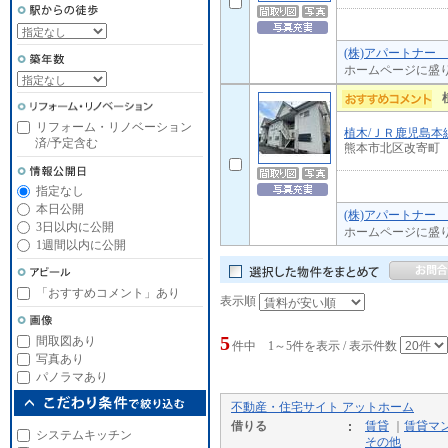
(株)アパートナー
ホームページに盛
リフォーム・リノベーション
植木/ＪＲ鹿児島本
済/予定含む
熊本市北区改寄町
指定なし
本日公開
(株)アパートナー
3日以内に公開
ホームページに盛
1週間以内に公開
「おすすめコメント」あり
表示順
5
間取図あり
件中 1～5件を表示 / 表示件数
写真あり
パノラマあり
不動産・住宅サイト アットホーム
借りる
賃貸
｜
賃貸マ
システムキッチン
その他