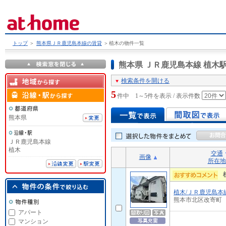
トップ
＞
熊本県ＪＲ鹿児島本線の賃貸
＞
植木の物件一覧
熊本県 ＪＲ鹿児島本線 植
検索条件を開ける
5
件中 1～5件を表示 / 表示件数
熊本県
ＪＲ鹿児島本線
植木
交通
画像
所在地
植木/ＪＲ鹿児島本
熊本市北区改寄町
アパート
マンション