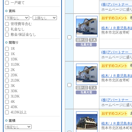
一戸建て
(株)アパートナー
ホームページに盛
～
管理費等含む
植木/ＪＲ鹿児島本
礼金なし
熊本市北区改寄町
敷金/保証金なし
1R
(株)アパートナー
1K
ホームページに盛
1DK
1LDK
2K
2DK
植木/ＪＲ鹿児島本
熊本市北区改寄町
2LDK
3K
3DK
3LDK
(株)アパートナー
4K
ホームページに盛
4DK
4LDK以上
植木/ＪＲ鹿児島本
熊本市北区植木町