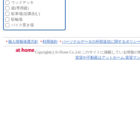
ウッドデッキ
庭(専用庭)
駐車場(近隣含む)
駐輪場
バイク置き場
個人情報保護方針
利用規約
パーソナルデータの外部送信に関するポリシ
Copyright(c) At Home Co.,Ltd.
このサイトに掲載している情報の
賃貸や不動産はアットホーム-賃貸マ