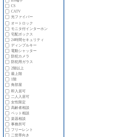
BS端子
CS
CATV
光ファイバー
オートロック
モニタ付インターホン
宅配ボックス
24時間セキュリティ
ディンプルキー
電動シャッター
防犯カメラ
防犯用ガラス
2階以上
最上階
1階
角部屋
即入居可
二人入居可
女性限定
高齢者相談
ペット相談
楽器相談
事務所可
フリーレント
二世帯向き