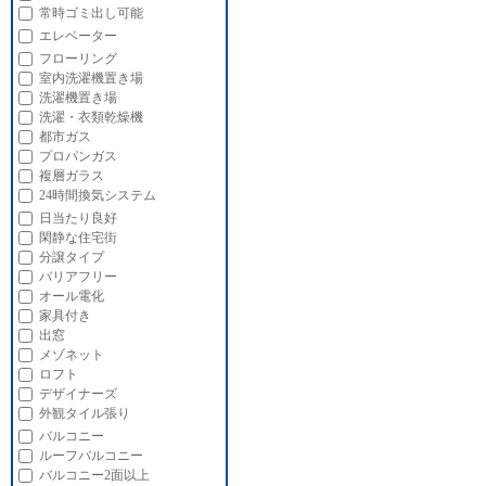
常時ゴミ出し可能
エレベーター
フローリング
室内洗濯機置き場
洗濯機置き場
洗濯・衣類乾燥機
都市ガス
プロパンガス
複層ガラス
24時間換気システム
日当たり良好
閑静な住宅街
分譲タイプ
バリアフリー
オール電化
家具付き
出窓
メゾネット
ロフト
デザイナーズ
外観タイル張り
バルコニー
ルーフバルコニー
バルコニー2面以上