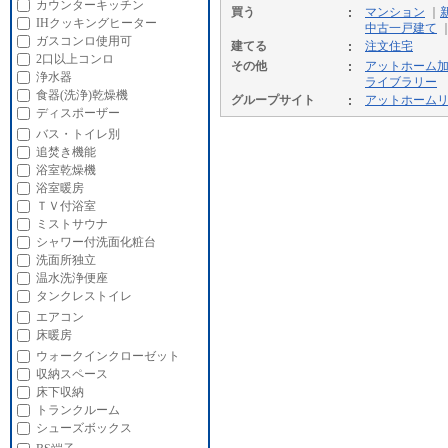
カウンターキッチン
買う
マンション
｜
IHクッキングヒーター
中古一戸建て
ガスコンロ使用可
建てる
注文住宅
2口以上コンロ
その他
アットホーム
浄水器
ライブラリー
食器(洗浄)乾燥機
グループサイト
アットホーム
ディスポーザー
バス・トイレ別
追焚き機能
浴室乾燥機
浴室暖房
ＴＶ付浴室
ミストサウナ
シャワー付洗面化粧台
洗面所独立
温水洗浄便座
タンクレストイレ
エアコン
床暖房
ウォークインクローゼット
収納スペース
床下収納
トランクルーム
シューズボックス