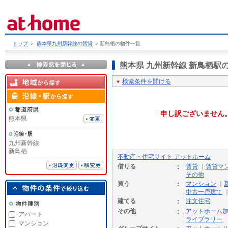
トップ
＞
熊本県九州新幹線の賃貸
＞
新鳥栖の物件一覧
熊本県 九州新幹線 新鳥栖
検索条件を開ける
申し訳ございません
熊本県
九州新幹線
新鳥栖
不動産・住宅サイト アットホーム
借りる
賃貸
｜
賃貸マ
その他
買う
マンション
｜
中古一戸建て
建てる
注文住宅
その他
アットホーム
アパート
ライブラリー
マンション