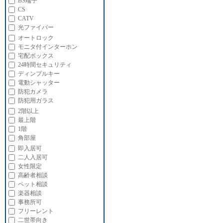
BS端子
CS
CATV
光ファイバー
オートロック
モニタ付インターホン
宅配ボックス
24時間セキュリティ
ディンプルキー
電動シャッター
防犯カメラ
防犯用ガラス
2階以上
最上階
1階
角部屋
即入居可
二人入居可
女性限定
高齢者相談
ペット相談
楽器相談
事務所可
フリーレント
二世帯向き