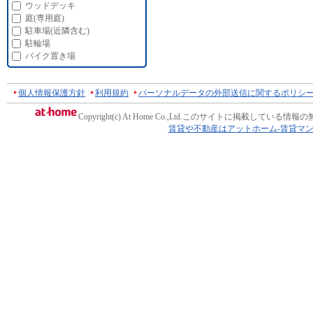
ウッドデッキ
庭(専用庭)
駐車場(近隣含む)
駐輪場
バイク置き場
個人情報保護方針
利用規約
パーソナルデータの外部送信に関するポリシ
Copyright(c) At Home Co.,Ltd.
このサイトに掲載している情報の
賃貸や不動産はアットホーム-賃貸マ