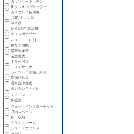
カウンターキッチン
IHクッキングヒーター
ガスコンロ使用可
2口以上コンロ
浄水器
食器(洗浄)乾燥機
ディスポーザー
バス・トイレ別
追焚き機能
浴室乾燥機
浴室暖房
ＴＶ付浴室
ミストサウナ
シャワー付洗面化粧台
洗面所独立
温水洗浄便座
タンクレストイレ
エアコン
床暖房
ウォークインクローゼット
収納スペース
床下収納
トランクルーム
シューズボックス