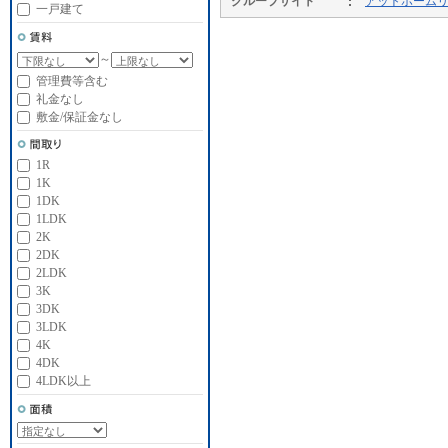
グループサイト
アットホーム
一戸建て
～
管理費等含む
礼金なし
敷金/保証金なし
1R
1K
1DK
1LDK
2K
2DK
2LDK
3K
3DK
3LDK
4K
4DK
4LDK以上