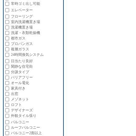
常時ゴミ出し可能
エレベーター
フローリング
室内洗濯機置き場
洗濯機置き場
洗濯・衣類乾燥機
都市ガス
プロパンガス
複層ガラス
24時間換気システム
日当たり良好
閑静な住宅街
分譲タイプ
バリアフリー
オール電化
家具付き
出窓
メゾネット
ロフト
デザイナーズ
外観タイル張り
バルコニー
ルーフバルコニー
バルコニー2面以上