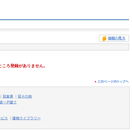
ところ登録がありません。
｜
貸倉庫
｜
貸その他
譲一戸建て
ービス
｜
建物ライブラリー