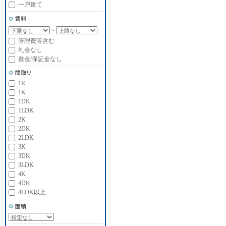
一戸建て
～
管理費等含む
礼金なし
敷金/保証金なし
1R
1K
1DK
1LDK
2K
2DK
2LDK
3K
3DK
3LDK
4K
4DK
4LDK以上