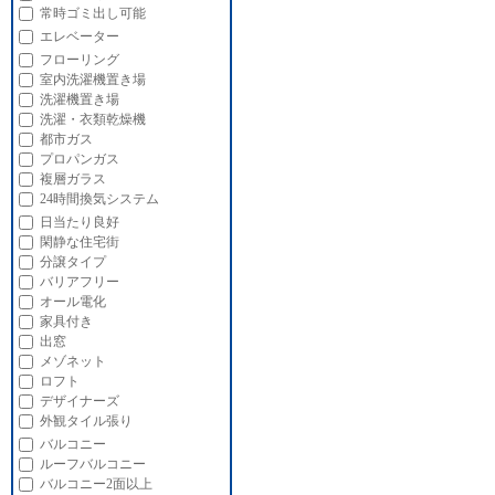
常時ゴミ出し可能
エレベーター
フローリング
室内洗濯機置き場
洗濯機置き場
洗濯・衣類乾燥機
都市ガス
プロパンガス
複層ガラス
24時間換気システム
日当たり良好
閑静な住宅街
分譲タイプ
バリアフリー
オール電化
家具付き
出窓
メゾネット
ロフト
デザイナーズ
外観タイル張り
バルコニー
ルーフバルコニー
バルコニー2面以上