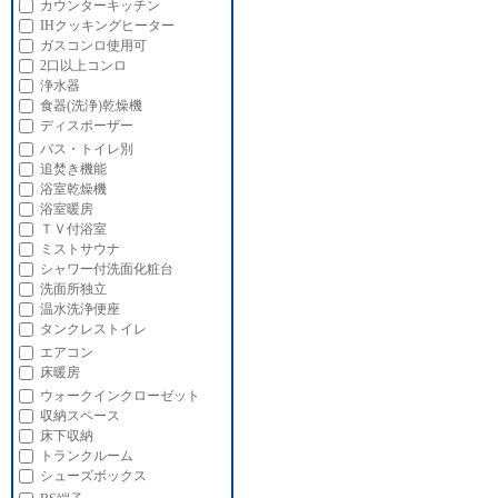
カウンターキッチン
IHクッキングヒーター
ガスコンロ使用可
2口以上コンロ
浄水器
食器(洗浄)乾燥機
ディスポーザー
バス・トイレ別
追焚き機能
浴室乾燥機
浴室暖房
ＴＶ付浴室
ミストサウナ
シャワー付洗面化粧台
洗面所独立
温水洗浄便座
タンクレストイレ
エアコン
床暖房
ウォークインクローゼット
収納スペース
床下収納
トランクルーム
シューズボックス