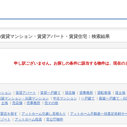
駅の賃貸マンション・賃貸アパート・賃貸住宅
：検索結果
申し訳ございません。お探しの条件に該当する物件は、現在の
ンション
｜
賃貸アパート
｜
賃貸一戸建て
｜
貸店舗
｜
貸事務所
｜
貸駐車場
｜
貸土地
新築マンション・分譲マンション
｜
中古マンション
｜
一戸建て
｜
新築一戸建て・分
｜
土地
｜
売店舗
｜
売事務所
｜
売その他
加盟店を探す
｜
アットホーム引越し見積もり
｜
アットホーム不動産一括査定依頼サ
リゾート
｜
アットホーム投資
｜
官公庁物件