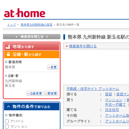
トップ
＞
熊本県九州新幹線の賃貸
＞
新玉名の物件一覧
熊本県 九州新幹線 新玉名
検索条件を開ける
熊本県
九州新幹線
新玉名
不動産・住宅サイト アットホーム
借りる
賃貸
｜
賃貸マ
買う
マンション
｜
中古一戸建て
建てる
注文住宅
その他
アットホーム
アパート
グループサイト
アットホーム
マンション