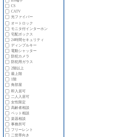
BS端子
CS
CATV
光ファイバー
オートロック
モニタ付インターホン
宅配ボックス
24時間セキュリティ
ディンプルキー
電動シャッター
防犯カメラ
防犯用ガラス
2階以上
最上階
1階
角部屋
即入居可
二人入居可
女性限定
高齢者相談
ペット相談
楽器相談
事務所可
フリーレント
二世帯向き