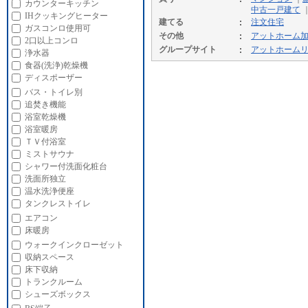
カウンターキッチン
中古一戸建て
IHクッキングヒーター
建てる
注文住宅
ガスコンロ使用可
その他
アットホーム
2口以上コンロ
グループサイト
アットホーム
浄水器
食器(洗浄)乾燥機
ディスポーザー
バス・トイレ別
追焚き機能
浴室乾燥機
浴室暖房
ＴＶ付浴室
ミストサウナ
シャワー付洗面化粧台
洗面所独立
温水洗浄便座
タンクレストイレ
エアコン
床暖房
ウォークインクローゼット
収納スペース
床下収納
トランクルーム
シューズボックス