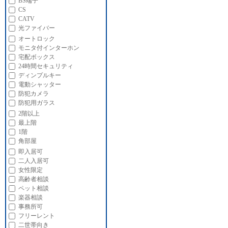
BS端子
CS
CATV
光ファイバー
オートロック
モニタ付インターホン
宅配ボックス
24時間セキュリティ
ディンプルキー
電動シャッター
防犯カメラ
防犯用ガラス
2階以上
最上階
1階
角部屋
即入居可
二人入居可
女性限定
高齢者相談
ペット相談
楽器相談
事務所可
フリーレント
二世帯向き