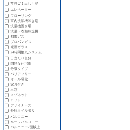
常時ゴミ出し可能
エレベーター
フローリング
室内洗濯機置き場
洗濯機置き場
洗濯・衣類乾燥機
都市ガス
プロパンガス
複層ガラス
24時間換気システム
日当たり良好
閑静な住宅街
分譲タイプ
バリアフリー
オール電化
家具付き
出窓
メゾネット
ロフト
デザイナーズ
外観タイル張り
バルコニー
ルーフバルコニー
バルコニー2面以上