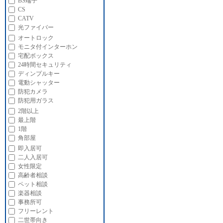
BS端子
CS
CATV
光ファイバー
オートロック
モニタ付インターホン
宅配ボックス
24時間セキュリティ
ディンプルキー
電動シャッター
防犯カメラ
防犯用ガラス
2階以上
最上階
1階
角部屋
即入居可
二人入居可
女性限定
高齢者相談
ペット相談
楽器相談
事務所可
フリーレント
二世帯向き