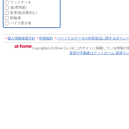
ウッドデッキ
庭(専用庭)
駐車場(近隣含む)
駐輪場
バイク置き場
個人情報保護方針
利用規約
パーソナルデータの外部送信に関するポリシ
Copyright(c) At Home Co.,Ltd.
このサイトに掲載している情報の
賃貸や不動産はアットホーム-賃貸マ