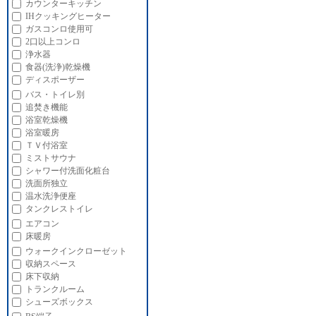
カウンターキッチン
IHクッキングヒーター
ガスコンロ使用可
2口以上コンロ
浄水器
食器(洗浄)乾燥機
ディスポーザー
バス・トイレ別
追焚き機能
浴室乾燥機
浴室暖房
ＴＶ付浴室
ミストサウナ
シャワー付洗面化粧台
洗面所独立
温水洗浄便座
タンクレストイレ
エアコン
床暖房
ウォークインクローゼット
収納スペース
床下収納
トランクルーム
シューズボックス