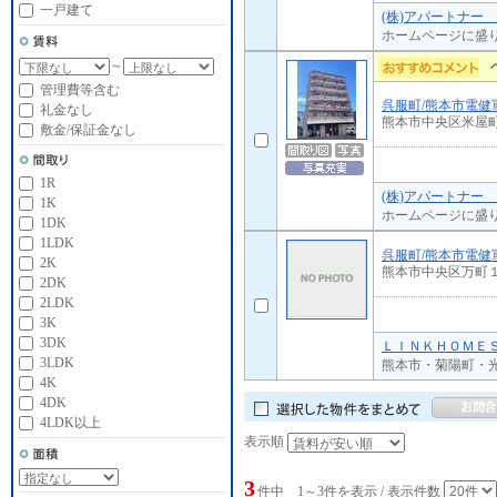
一戸建て
(株)アパートナー
ホームページに盛
～
管理費等含む
呉服町/熊本市電健
礼金なし
熊本市中央区米屋
敷金/保証金なし
1R
(株)アパートナー
1K
ホームページに盛
1DK
1LDK
呉服町/熊本市電健
2K
熊本市中央区万町
2DK
2LDK
3K
3DK
ＬＩＮＫＨＯＭＥＳ
3LDK
熊本市・菊陽町・光
4K
4DK
4LDK以上
表示順
3
件中 1～3件を表示 / 表示件数