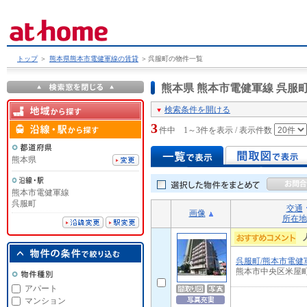
トップ
＞
熊本県熊本市電健軍線の賃貸
＞
呉服町の物件一覧
熊本県 熊本市電健軍線 呉
検索条件を開ける
3
件中 1～3件を表示 / 表示件数
熊本県
熊本市電健軍線
呉服町
交通
画像
所在地
呉服町/熊本市電健
熊本市中央区米屋
アパート
マンション