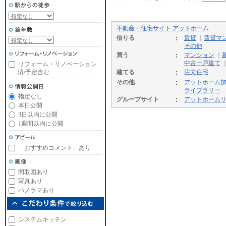
不動産・住宅サイト アットホーム
借りる
賃貸
｜
賃貸マ
その他
買う
マンション
｜
中古一戸建て
リフォーム・リノベーション
済/予定含む
建てる
注文住宅
その他
アットホーム
ライブラリー
指定なし
グループサイト
アットホーム
本日公開
3日以内に公開
1週間以内に公開
「おすすめコメント」あり
間取図あり
写真あり
パノラマあり
システムキッチン