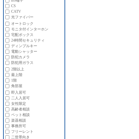
BS端子
CS
CATV
光ファイバー
オートロック
モニタ付インターホン
宅配ボックス
24時間セキュリティ
ディンプルキー
電動シャッター
防犯カメラ
防犯用ガラス
2階以上
最上階
1階
角部屋
即入居可
二人入居可
女性限定
高齢者相談
ペット相談
楽器相談
事務所可
フリーレント
二世帯向き