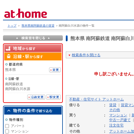
トップ
＞
熊本県南阿蘇鉄道の賃貸
＞
南阿蘇白川水源の物件一覧
熊本県 南阿蘇鉄道 南阿蘇
検索条件を開ける
熊本県
申し訳ございません
南阿蘇鉄道
南阿蘇白川水源
不動産・住宅サイト アットホーム
借りる
賃貸
｜
賃貸マ
その他
買う
マンション
｜
中古一戸建て
建てる
注文住宅
アパート
マンション
その他
アットホーム