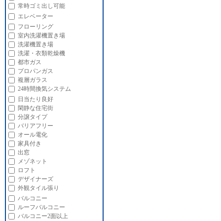
常時ゴミ出し可能
エレベーター
フローリング
室内洗濯機置き場
洗濯機置き場
洗濯・衣類乾燥機
都市ガス
プロパンガス
複層ガラス
24時間換気システム
日当たり良好
閑静な住宅街
分譲タイプ
バリアフリー
オール電化
家具付き
出窓
メゾネット
ロフト
デザイナーズ
外観タイル張り
バルコニー
ルーフバルコニー
バルコニー2面以上