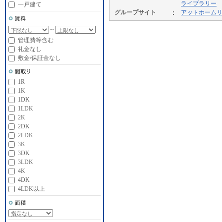
ライブラリー
一戸建て
グループサイト
アットホーム
～
管理費等含む
礼金なし
敷金/保証金なし
1R
1K
1DK
1LDK
2K
2DK
2LDK
3K
3DK
3LDK
4K
4DK
4LDK以上