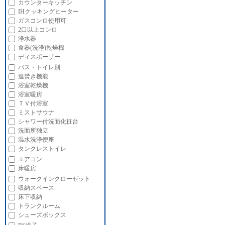
カウンターキッチン
IHクッキングヒーター
ガスコンロ使用可
2口以上コンロ
浄水器
食器(洗浄)乾燥機
ディスポーザー
バス・トイレ別
追焚き機能
浴室乾燥機
浴室暖房
ＴＶ付浴室
ミストサウナ
シャワー付洗面化粧台
洗面所独立
温水洗浄便座
タンクレストイレ
エアコン
床暖房
ウォークインクローゼット
収納スペース
床下収納
トランクルーム
シューズボックス