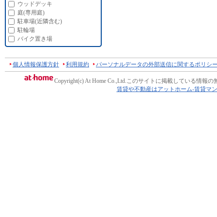
ウッドデッキ
庭(専用庭)
駐車場(近隣含む)
駐輪場
バイク置き場
個人情報保護方針
利用規約
パーソナルデータの外部送信に関するポリシ
Copyright(c) At Home Co.,Ltd.
このサイトに掲載している情報の
賃貸や不動産はアットホーム-賃貸マ