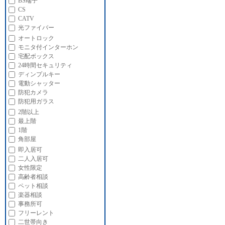
BS端子
CS
CATV
光ファイバー
オートロック
モニタ付インターホン
宅配ボックス
24時間セキュリティ
ディンプルキー
電動シャッター
防犯カメラ
防犯用ガラス
2階以上
最上階
1階
角部屋
即入居可
二人入居可
女性限定
高齢者相談
ペット相談
楽器相談
事務所可
フリーレント
二世帯向き