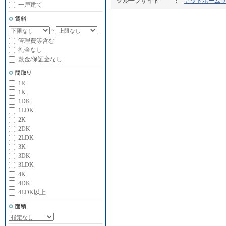
グループサイト
アットホーム
一戸建て
～
管理費等含む
礼金なし
敷金/保証金なし
1R
1K
1DK
1LDK
2K
2DK
2LDK
3K
3DK
3LDK
4K
4DK
4LDK以上