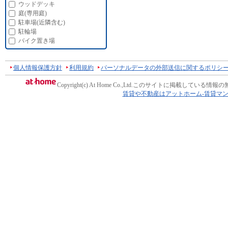
ウッドデッキ
庭(専用庭)
駐車場(近隣含む)
駐輪場
バイク置き場
個人情報保護方針
利用規約
パーソナルデータの外部送信に関するポリシ
Copyright(c) At Home Co.,Ltd.
このサイトに掲載している情報の
賃貸や不動産はアットホーム-賃貸マ