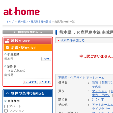
トップ
＞
熊本県ＪＲ鹿児島本線の賃貸
＞
南荒尾の物件一覧
熊本県 ＪＲ鹿児島本線 南
検索条件を開ける
申し訳ございません
熊本県
ＪＲ鹿児島本線
南荒尾
不動産・住宅サイト アットホーム
借りる
賃貸
｜
賃貸マ
その他
買う
マンション
｜
中古一戸建て
建てる
注文住宅
その他
アットホーム
アパート
ライブラリー
マンション