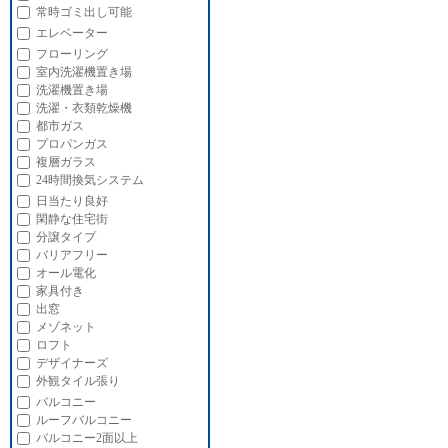
常時ゴミ出し可能
エレベーター
フローリング
室内洗濯機置き場
洗濯機置き場
洗濯・衣類乾燥機
都市ガス
プロパンガス
複層ガラス
24時間換気システム
日当たり良好
閑静な住宅街
分譲タイプ
バリアフリー
オール電化
家具付き
出窓
メゾネット
ロフト
デザイナーズ
外観タイル張り
バルコニー
ルーフバルコニー
バルコニー2面以上