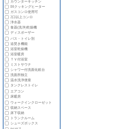
カウンターキッチン
IHクッキングヒーター
ガスコンロ使用可
2口以上コンロ
浄水器
食器(洗浄)乾燥機
ディスポーザー
バス・トイレ別
追焚き機能
浴室乾燥機
浴室暖房
ＴＶ付浴室
ミストサウナ
シャワー付洗面化粧台
洗面所独立
温水洗浄便座
タンクレストイレ
エアコン
床暖房
ウォークインクローゼット
収納スペース
床下収納
トランクルーム
シューズボックス