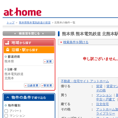
トップ
＞
熊本県熊本電気鉄道の賃貸
＞
北熊本の物件一覧
熊本県 熊本電気鉄道 北熊
検索条件を開ける
申し訳ございません
熊本県
熊本電気鉄道
北熊本
不動産・住宅サイト アットホーム
借りる
賃貸
｜
賃貸マ
その他
買う
マンション
｜
中古一戸建て
建てる
注文住宅
その他
アットホーム
アパート
ライブラリー
マンション