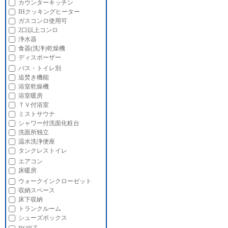
カウンターキッチン
IHクッキングヒーター
ガスコンロ使用可
2口以上コンロ
浄水器
食器(洗浄)乾燥機
ディスポーザー
バス・トイレ別
追焚き機能
浴室乾燥機
浴室暖房
ＴＶ付浴室
ミストサウナ
シャワー付洗面化粧台
洗面所独立
温水洗浄便座
タンクレストイレ
エアコン
床暖房
ウォークインクローゼット
収納スペース
床下収納
トランクルーム
シューズボックス