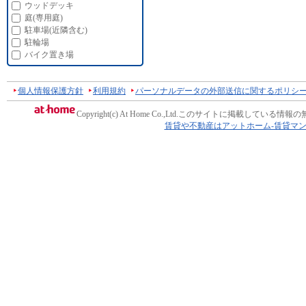
ウッドデッキ
庭(専用庭)
駐車場(近隣含む)
駐輪場
バイク置き場
個人情報保護方針
利用規約
パーソナルデータの外部送信に関するポリシ
Copyright(c) At Home Co.,Ltd.
このサイトに掲載している情報の
賃貸や不動産はアットホーム-賃貸マ