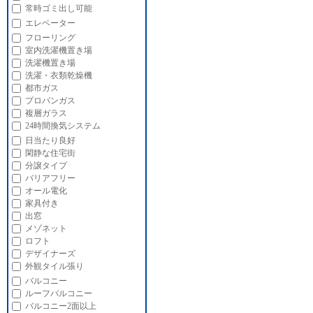
常時ゴミ出し可能
エレベーター
フローリング
室内洗濯機置き場
洗濯機置き場
洗濯・衣類乾燥機
都市ガス
プロパンガス
複層ガラス
24時間換気システム
日当たり良好
閑静な住宅街
分譲タイプ
バリアフリー
オール電化
家具付き
出窓
メゾネット
ロフト
デザイナーズ
外観タイル張り
バルコニー
ルーフバルコニー
バルコニー2面以上