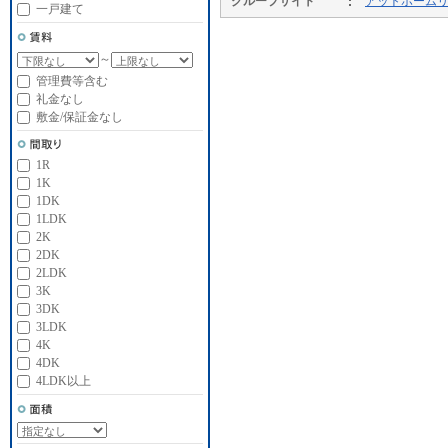
グループサイト
アットホーム
一戸建て
～
管理費等含む
礼金なし
敷金/保証金なし
1R
1K
1DK
1LDK
2K
2DK
2LDK
3K
3DK
3LDK
4K
4DK
4LDK以上