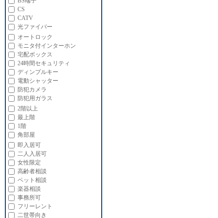
BS端子
CS
CATV
光ファイバー
オートロック
モニタ付インターホン
宅配ボックス
24時間セキュリティ
ディンプルキー
電動シャッター
防犯カメラ
防犯用ガラス
2階以上
最上階
1階
角部屋
即入居可
二人入居可
女性限定
高齢者相談
ペット相談
楽器相談
事務所可
フリーレント
二世帯向き