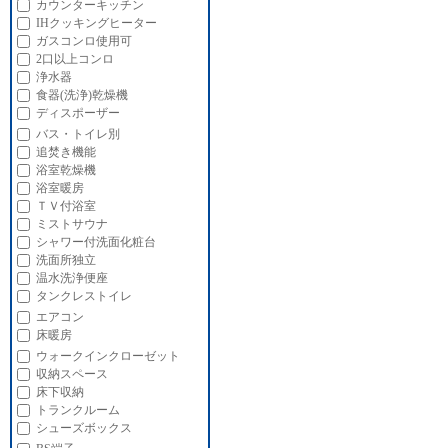
カウンターキッチン
IHクッキングヒーター
ガスコンロ使用可
2口以上コンロ
浄水器
食器(洗浄)乾燥機
ディスポーザー
バス・トイレ別
追焚き機能
浴室乾燥機
浴室暖房
ＴＶ付浴室
ミストサウナ
シャワー付洗面化粧台
洗面所独立
温水洗浄便座
タンクレストイレ
エアコン
床暖房
ウォークインクローゼット
収納スペース
床下収納
トランクルーム
シューズボックス