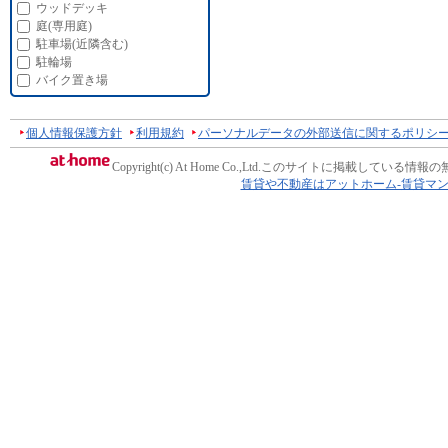
ウッドデッキ
庭(専用庭)
駐車場(近隣含む)
駐輪場
バイク置き場
個人情報保護方針
利用規約
パーソナルデータの外部送信に関するポリシ
Copyright(c) At Home Co.,Ltd.
このサイトに掲載している情報の
賃貸や不動産はアットホーム-賃貸マ