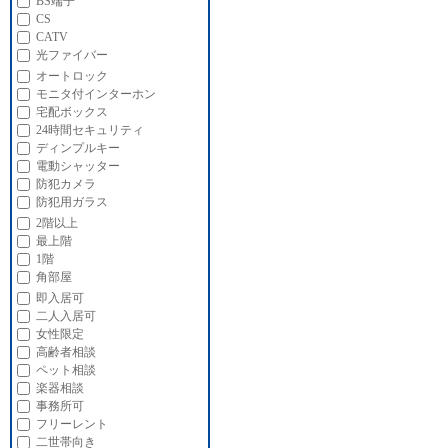
BS端子
CS
CATV
光ファイバー
オートロック
モニタ付インターホン
宅配ボックス
24時間セキュリティ
ディンプルキー
電動シャッター
防犯カメラ
防犯用ガラス
2階以上
最上階
1階
角部屋
即入居可
二人入居可
女性限定
高齢者相談
ペット相談
楽器相談
事務所可
フリーレント
二世帯向き