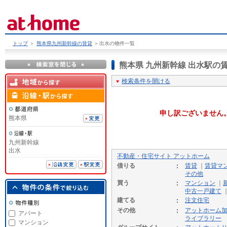
トップ
＞
熊本県九州新幹線の賃貸
＞
出水の物件一覧
熊本県 九州新幹線 出水駅
検索条件を開ける
申し訳ございません
熊本県
九州新幹線
出水
不動産・住宅サイト アットホーム
借りる
賃貸
｜
賃貸マ
その他
買う
マンション
｜
中古一戸建て
建てる
注文住宅
その他
アットホーム
アパート
ライブラリー
マンション