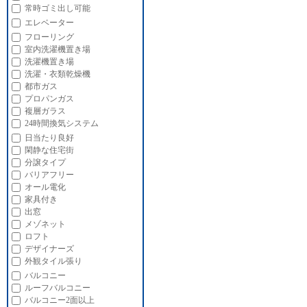
常時ゴミ出し可能
エレベーター
フローリング
室内洗濯機置き場
洗濯機置き場
洗濯・衣類乾燥機
都市ガス
プロパンガス
複層ガラス
24時間換気システム
日当たり良好
閑静な住宅街
分譲タイプ
バリアフリー
オール電化
家具付き
出窓
メゾネット
ロフト
デザイナーズ
外観タイル張り
バルコニー
ルーフバルコニー
バルコニー2面以上