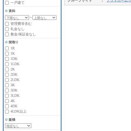
グループサイト
アットホーム
一戸建て
～
管理費等含む
礼金なし
敷金/保証金なし
1R
1K
1DK
1LDK
2K
2DK
2LDK
3K
3DK
3LDK
4K
4DK
4LDK以上