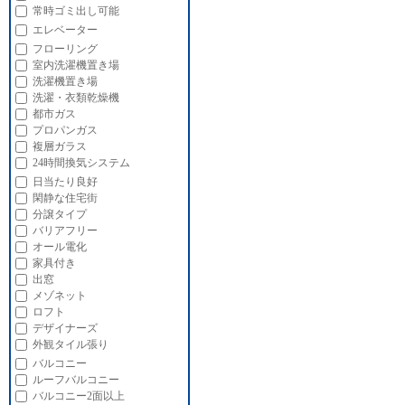
常時ゴミ出し可能
エレベーター
フローリング
室内洗濯機置き場
洗濯機置き場
洗濯・衣類乾燥機
都市ガス
プロパンガス
複層ガラス
24時間換気システム
日当たり良好
閑静な住宅街
分譲タイプ
バリアフリー
オール電化
家具付き
出窓
メゾネット
ロフト
デザイナーズ
外観タイル張り
バルコニー
ルーフバルコニー
バルコニー2面以上