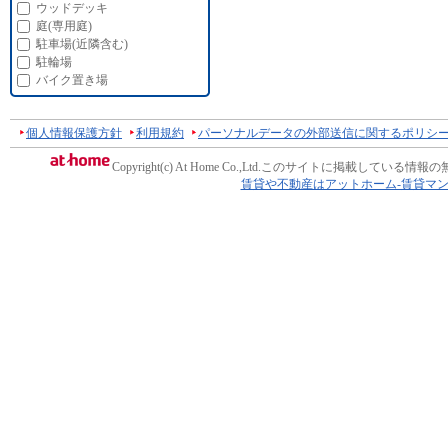
ウッドデッキ
庭(専用庭)
駐車場(近隣含む)
駐輪場
バイク置き場
個人情報保護方針
利用規約
パーソナルデータの外部送信に関するポリシ
Copyright(c) At Home Co.,Ltd.
このサイトに掲載している情報の
賃貸や不動産はアットホーム-賃貸マ