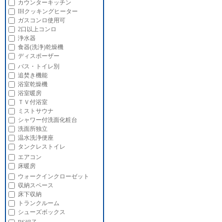
カウンターキッチン
IHクッキングヒーター
ガスコンロ使用可
2口以上コンロ
浄水器
食器(洗浄)乾燥機
ディスポーザー
バス・トイレ別
追焚き機能
浴室乾燥機
浴室暖房
ＴＶ付浴室
ミストサウナ
シャワー付洗面化粧台
洗面所独立
温水洗浄便座
タンクレストイレ
エアコン
床暖房
ウォークインクローゼット
収納スペース
床下収納
トランクルーム
シューズボックス