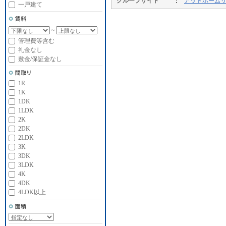
グループサイト
アットホーム
一戸建て
～
管理費等含む
礼金なし
敷金/保証金なし
1R
1K
1DK
1LDK
2K
2DK
2LDK
3K
3DK
3LDK
4K
4DK
4LDK以上