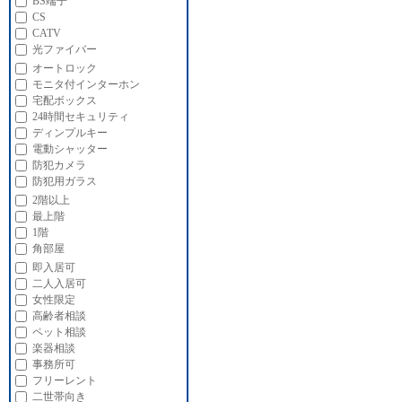
BS端子
CS
CATV
光ファイバー
オートロック
モニタ付インターホン
宅配ボックス
24時間セキュリティ
ディンプルキー
電動シャッター
防犯カメラ
防犯用ガラス
2階以上
最上階
1階
角部屋
即入居可
二人入居可
女性限定
高齢者相談
ペット相談
楽器相談
事務所可
フリーレント
二世帯向き