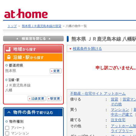
トップ
＞
熊本県ＪＲ鹿児島本線の賃貸
＞
八幡の物件一覧
熊本県 ＪＲ鹿児島本線 八
検索条件を開ける
申し訳ございません
熊本県
ＪＲ鹿児島本線
八幡
不動産・住宅サイト アットホーム
借りる
賃貸
｜
賃貸マ
その他
買う
マンション
｜
中古一戸建て
建てる
注文住宅
その他
アットホーム
アパート
ライブラリー
マンション