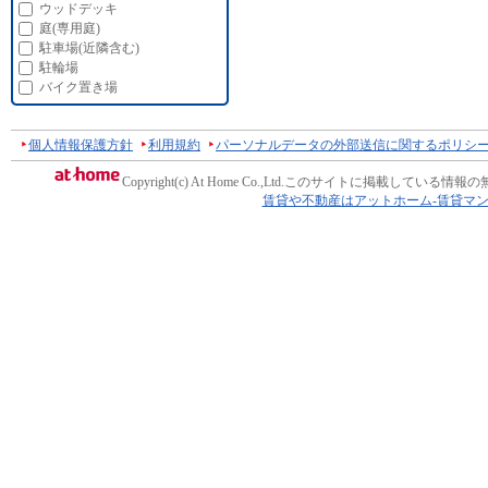
ウッドデッキ
庭(専用庭)
駐車場(近隣含む)
駐輪場
バイク置き場
個人情報保護方針
利用規約
パーソナルデータの外部送信に関するポリシ
Copyright(c) At Home Co.,Ltd.
このサイトに掲載している情報の
賃貸や不動産はアットホーム-賃貸マ