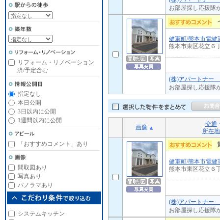
お部屋探し応援隊
健軍町/熊本市電健
熊本市東区花立６
リフォーム・リノベーション
済/予定含む
(株)アパートナー
お部屋探し応援隊
指定なし
本日公開
3日以内に公開
1週間以内に公開
交通
画像
所在地
「おすすめコメント」あり
健軍町/熊本市電健
間取図あり
熊本市東区花立６
写真あり
パノラマあり
(株)アパートナー
お部屋探し応援隊
システムキッチン