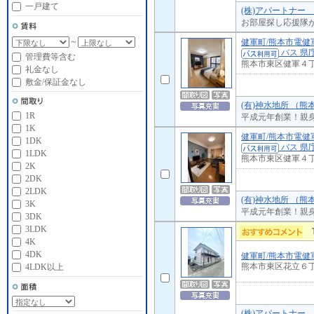
一戸建て
(株)アパートナー
お部屋探し応援隊
～
健軍町/熊本市電健
バス 県庁
管理費等含む
熊本市東区健軍４
礼金なし
敷金/保証金なし
(有)神水地所 （熊
1R
平成元年創業！親
1K
健軍町/熊本市電健
1DK
バス 県庁
1LDK
熊本市東区健軍４
2K
2DK
2LDK
(有)神水地所 （熊
3K
平成元年創業！親
3DK
3LDK
4K
4DK
健軍町/熊本市電健
熊本市東区花立６
4LDK以上
(株)アパートナー