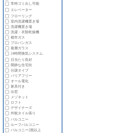
常時ゴミ出し可能
エレベーター
フローリング
室内洗濯機置き場
洗濯機置き場
洗濯・衣類乾燥機
都市ガス
プロパンガス
複層ガラス
24時間換気システム
日当たり良好
閑静な住宅街
分譲タイプ
バリアフリー
オール電化
家具付き
出窓
メゾネット
ロフト
デザイナーズ
外観タイル張り
バルコニー
ルーフバルコニー
バルコニー2面以上