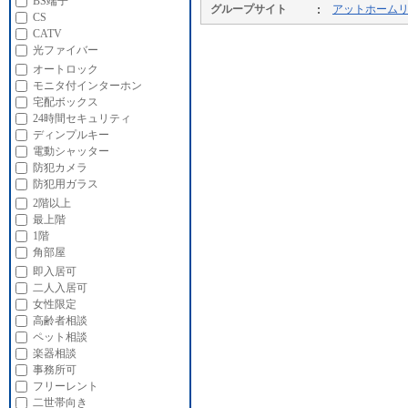
BS端子
グループサイト
アットホーム
CS
CATV
光ファイバー
オートロック
モニタ付インターホン
宅配ボックス
24時間セキュリティ
ディンプルキー
電動シャッター
防犯カメラ
防犯用ガラス
2階以上
最上階
1階
角部屋
即入居可
二人入居可
女性限定
高齢者相談
ペット相談
楽器相談
事務所可
フリーレント
二世帯向き