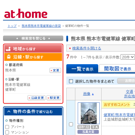
トップ
＞
熊本県熊本市電健軍線の賃貸
＞
健軍町の物件一覧
熊本県 熊本市電健軍線 健
検索条件を開ける
7
件中 1～7件を表示 / 表示件数
熊本県
熊本市電健軍線
健軍町
交通
画像
所在地
健軍町/熊本市電健
上益城郡益城町大
アパート
マンション