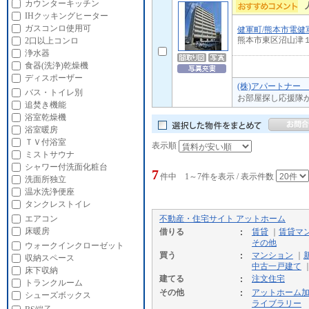
カウンターキッチン
IHクッキングヒーター
ガスコンロ使用可
健軍町/熊本市電健
熊本市東区沼山津
2口以上コンロ
浄水器
食器(洗浄)乾燥機
ディスポーザー
(株)アパートナー
バス・トイレ別
お部屋探し応援隊
追焚き機能
浴室乾燥機
浴室暖房
ＴＶ付浴室
表示順
ミストサウナ
シャワー付洗面化粧台
7
件中 1～7件を表示 / 表示件数
洗面所独立
温水洗浄便座
タンクレストイレ
エアコン
不動産・住宅サイト アットホーム
床暖房
借りる
賃貸
｜
賃貸マ
その他
ウォークインクローゼット
買う
マンション
｜
収納スペース
中古一戸建て
床下収納
建てる
注文住宅
トランクルーム
その他
アットホーム
シューズボックス
ライブラリー