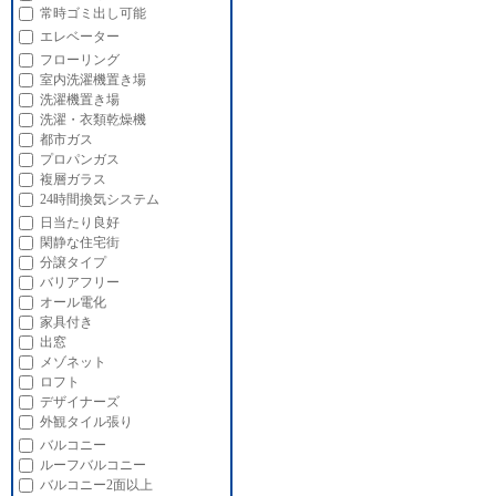
常時ゴミ出し可能
エレベーター
フローリング
室内洗濯機置き場
洗濯機置き場
洗濯・衣類乾燥機
都市ガス
プロパンガス
複層ガラス
24時間換気システム
日当たり良好
閑静な住宅街
分譲タイプ
バリアフリー
オール電化
家具付き
出窓
メゾネット
ロフト
デザイナーズ
外観タイル張り
バルコニー
ルーフバルコニー
バルコニー2面以上