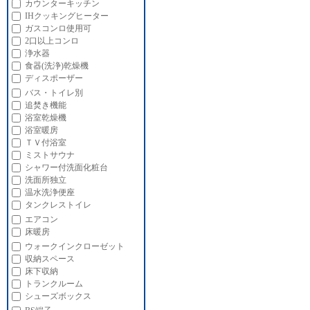
カウンターキッチン
IHクッキングヒーター
ガスコンロ使用可
2口以上コンロ
浄水器
食器(洗浄)乾燥機
ディスポーザー
バス・トイレ別
追焚き機能
浴室乾燥機
浴室暖房
ＴＶ付浴室
ミストサウナ
シャワー付洗面化粧台
洗面所独立
温水洗浄便座
タンクレストイレ
エアコン
床暖房
ウォークインクローゼット
収納スペース
床下収納
トランクルーム
シューズボックス