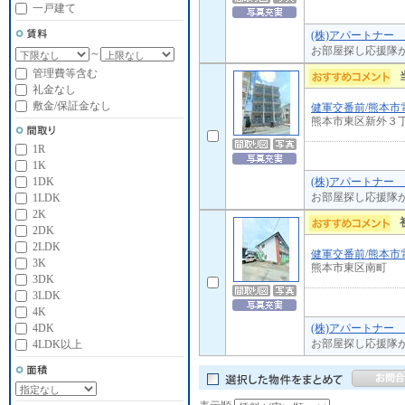
一戸建て
(株)アパートナー
お部屋探し応援隊
～
管理費等含む
礼金なし
敷金/保証金なし
健軍交番前/熊本市
熊本市東区新外３
1R
1K
(株)アパートナー
1DK
お部屋探し応援隊
1LDK
2K
2DK
2LDK
健軍交番前/熊本市
3K
熊本市東区南町
3DK
3LDK
4K
(株)アパートナー
4DK
お部屋探し応援隊
4LDK以上