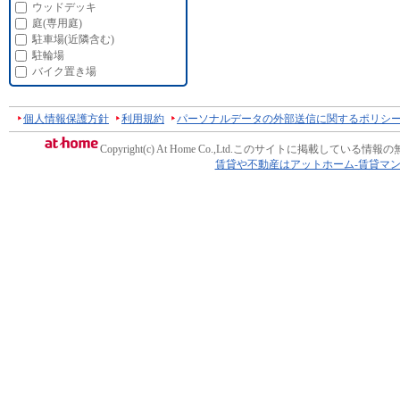
ウッドデッキ
庭(専用庭)
駐車場(近隣含む)
駐輪場
バイク置き場
個人情報保護方針
利用規約
パーソナルデータの外部送信に関するポリシ
Copyright(c) At Home Co.,Ltd.
このサイトに掲載している情報の
賃貸や不動産はアットホーム-賃貸マ