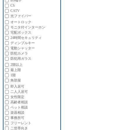
BS端子
CS
CATV
光ファイバー
オートロック
モニタ付インターホン
宅配ボックス
24時間セキュリティ
ディンプルキー
電動シャッター
防犯カメラ
防犯用ガラス
2階以上
最上階
1階
角部屋
即入居可
二人入居可
女性限定
高齢者相談
ペット相談
楽器相談
事務所可
フリーレント
二世帯向き