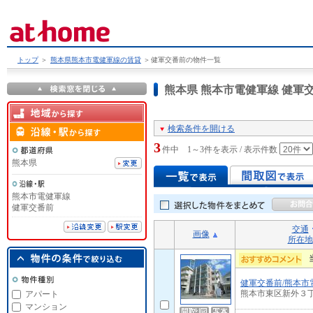
トップ
＞
熊本県熊本市電健軍線の賃貸
＞
健軍交番前の物件一覧
熊本県 熊本市電健軍線 健
検索条件を開ける
3
件中 1～3件を表示 / 表示件数
熊本県
熊本市電健軍線
健軍交番前
交通
画像
所在地
健軍交番前/熊本市
熊本市東区新外３
アパート
マンション