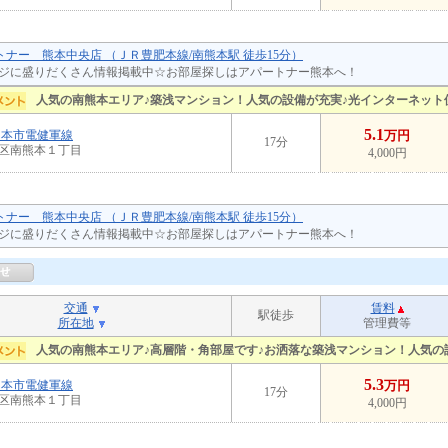
ートナー 熊本中央店 （ＪＲ豊肥本線/南熊本駅 徒歩15分）
ジに盛りだくさん情報掲載中☆お部屋探しはアパートナー熊本へ！
人気の南熊本エリア♪築浅マンション！人気の設備が充実♪光インターネット
5.1
熊本市電健軍線
万円
17分
区南熊本１丁目
4,000円
ートナー 熊本中央店 （ＪＲ豊肥本線/南熊本駅 徒歩15分）
ジに盛りだくさん情報掲載中☆お部屋探しはアパートナー熊本へ！
交通
賃料
駅徒歩
所在地
管理費等
人気の南熊本エリア♪高層階・角部屋です♪お洒落な築浅マンション！人気の
5.3
熊本市電健軍線
万円
17分
区南熊本１丁目
4,000円