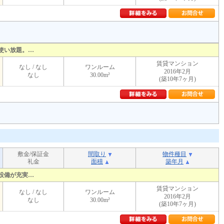
使い放題。…
賃貸マンション
なし / なし
ワンルーム
2016年2月
なし
30.00m²
(築10年7ヶ月)
敷金/保証金
間取り
物件種目
礼金
面積
築年月
設備が充実…
賃貸マンション
なし / なし
ワンルーム
2016年2月
なし
30.00m²
(築10年7ヶ月)