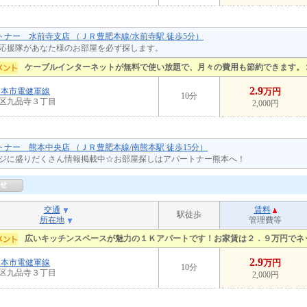
ートナー 水前寺支店 （ＪＲ豊肥本線/水前寺駅 徒歩5分）
応援隊があなた様のお部屋を必ず探します。
ケーブルインターネットが無料で使い放題で、月々の費用も節約できます。
2.9
熊本市電健軍線
万円
10分
区九品寺３丁目
2,000円
ートナー 熊本中央店 （ＪＲ豊肥本線/南熊本駅 徒歩15分）
ジに盛りだくさん情報掲載中☆お部屋探しはアパートナー熊本へ！
交通
賃料
駅徒歩
所在地
管理費等
広いキッチンスペースが魅力の１Ｋアパートです！お家賃は２．９万円でネ
2.9
熊本市電健軍線
万円
10分
区九品寺３丁目
2,000円