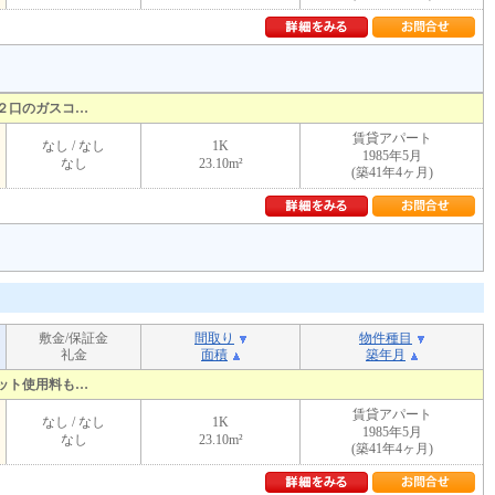
２口のガスコ…
賃貸アパート
なし / なし
1K
1985年5月
なし
23.10m²
(築41年4ヶ月)
敷金/保証金
間取り
物件種目
礼金
面積
築年月
ット使用料も…
賃貸アパート
なし / なし
1K
1985年5月
なし
23.10m²
(築41年4ヶ月)