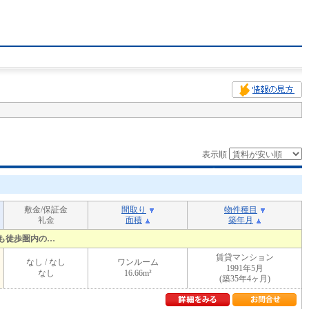
表示順
敷金/保証金
間取り
物件種目
礼金
面積
築年月
も徒歩圏内の…
賃貸マンション
なし / なし
ワンルーム
1991年5月
なし
16.66m²
(築35年4ヶ月)