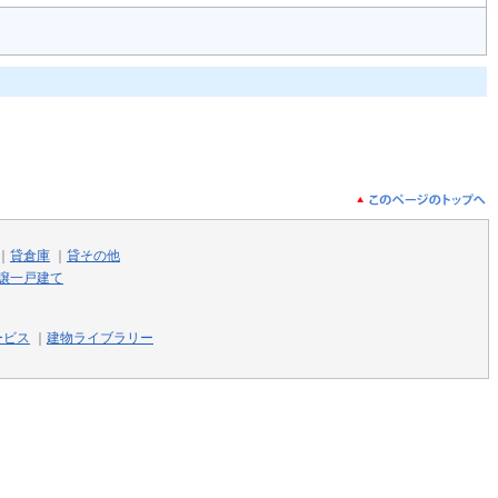
｜
貸倉庫
｜
貸その他
譲一戸建て
ービス
｜
建物ライブラリー