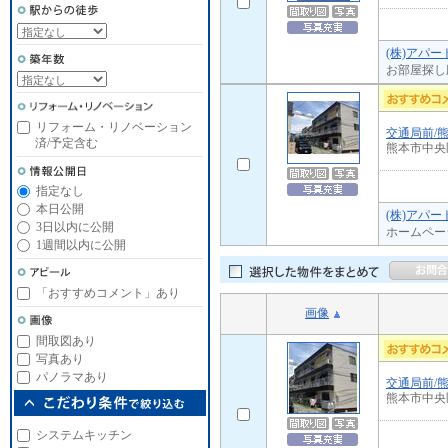
(株)アパ
お部屋探し
リフォーム・リノベーション
交通局前/
済/予定含む
熊本市中央
指定なし
本日公開
(株)アパ
3日以内に公開
ホームペー
1週間以内に公開
「おすすめコメント」あり
画像
間取図あり
写真あり
パノラマあり
交通局前/
熊本市中央
システムキッチン