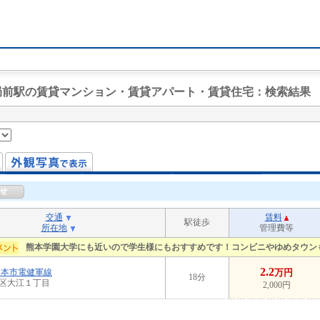
通局前駅の賃貸マンション・賃貸アパート・賃貸住宅
：検索結果
交通
賃料
駅徒歩
所在地
管理費等
熊本学園大学にも近いので学生様にもおすすめです！コンビニやゆめタウン
2.2
熊本市電健軍線
万円
18分
区大江１丁目
2,000円