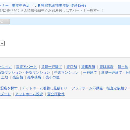
ートナー 熊本中央店 （ＪＲ豊肥本線/南熊本駅 徒歩15分）
ジに盛りだくさん情報掲載中☆お部屋探しはアパートナー熊本へ！
ンション
｜
賃貸アパート
｜
賃貸一戸建て
｜
貸店舗
｜
貸事務所
｜
貸駐車場
｜
貸土地
新築マンション・分譲マンション
｜
中古マンション
｜
一戸建て
｜
新築一戸建て・分
｜
土地
｜
売店舗
｜
売事務所
｜
売その他
加盟店を探す
｜
アットホーム引越し見積もり
｜
アットホーム不動産一括査定依頼サ
リゾート
｜
アットホーム投資
｜
官公庁物件