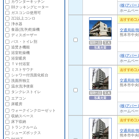
カウンターキッチン
(株)アパ
IHクッキングヒーター
ホームペー
ガスコンロ使用可
2口以上コンロ
浄水器
食器(洗浄)乾燥機
交通局前/
熊本市中央
ディスポーザー
バス・トイレ別
追焚き機能
浴室乾燥機
(株)アパ
浴室暖房
ホームペー
ＴＶ付浴室
ミストサウナ
シャワー付洗面化粧台
交通局前/
洗面所独立
熊本市中央
温水洗浄便座
タンクレストイレ
エアコン
床暖房
(株)アパ
ウォークインクローゼット
ホームペー
収納スペース
床下収納
トランクルーム
交通局前/
シューズボックス
熊本市中央