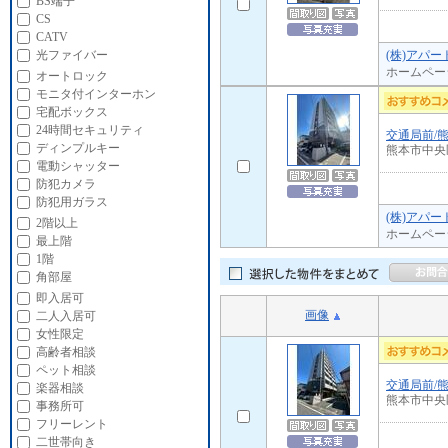
BS端子
CS
CATV
(株)アパ
光ファイバー
ホームペー
オートロック
モニタ付インターホン
宅配ボックス
24時間セキュリティ
交通局前/
ディンプルキー
熊本市中央
電動シャッター
防犯カメラ
防犯用ガラス
(株)アパ
2階以上
ホームペー
最上階
1階
角部屋
即入居可
画像
二人入居可
女性限定
高齢者相談
ペット相談
交通局前/
楽器相談
熊本市中央
事務所可
フリーレント
二世帯向き