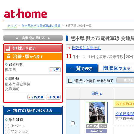
トップ
＞
熊本県熊本市電健軍線の賃貸
＞
交通局前の物件一覧
熊本県 熊本市電健軍線 交
検索条件を開ける
11
件中 1～11件を表示 / 表示件数
熊本県
熊本市電健軍線
交通局前
画像
交通局前/
熊本市中央
アパート
マンション