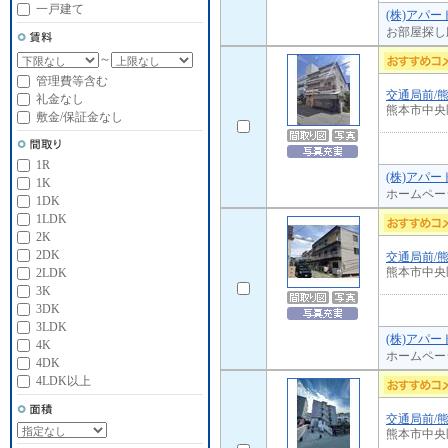
一戸建て
(株)アパ
お部屋探し
～
管理費等含む
交通局前/
礼金なし
熊本市中央
敷金/保証金なし
1R
(株)アパ
1K
ホームペー
1DK
1LDK
2K
2DK
交通局前/
熊本市中央
2LDK
3K
3DK
3LDK
(株)アパ
4K
ホームペー
4DK
4LDK以上
交通局前/
熊本市中央