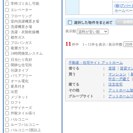
常時ゴミ出し可能
(株)アパ
エレベーター
ホームペー
フローリング
室内洗濯機置き場
洗濯機置き場
表示順
洗濯・衣類乾燥機
都市ガス
11
プロパンガス
件中 1～11件を表示 / 表示件数
複層ガラス
24時間換気システム
日当たり良好
不動産・住宅サイト アットホーム
閑静な住宅街
借りる
賃貸
｜
賃貸マ
分譲タイプ
買う
マンション
｜
バリアフリー
中古一戸建て
オール電化
建てる
注文住宅
家具付き
その他
アットホーム
出窓
グループサイト
アットホーム
メゾネット
ロフト
デザイナーズ
外観タイル張り
バルコニー
ルーフバルコニー
バルコニー2面以上