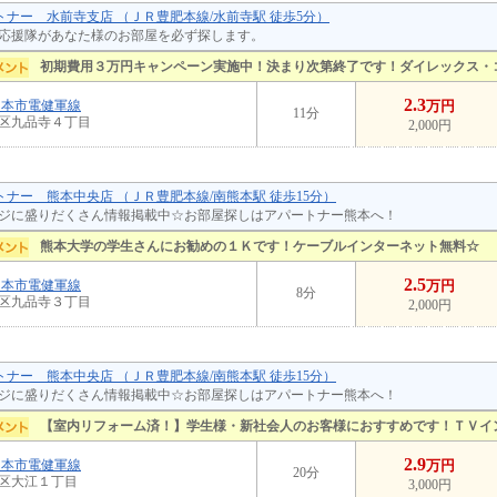
ートナー 水前寺支店 （ＪＲ豊肥本線/水前寺駅 徒歩5分）
応援隊があなた様のお部屋を必ず探します。
初期費用３万円キャンペーン実施中！決まり次第終了です！ダイレックス・
2.3
熊本市電健軍線
万円
11分
区九品寺４丁目
2,000円
ートナー 熊本中央店 （ＪＲ豊肥本線/南熊本駅 徒歩15分）
ジに盛りだくさん情報掲載中☆お部屋探しはアパートナー熊本へ！
熊本大学の学生さんにお勧めの１Ｋです！ケーブルインターネット無料☆
2.5
熊本市電健軍線
万円
8分
区九品寺３丁目
2,000円
ートナー 熊本中央店 （ＪＲ豊肥本線/南熊本駅 徒歩15分）
ジに盛りだくさん情報掲載中☆お部屋探しはアパートナー熊本へ！
【室内リフォーム済！】学生様・新社会人のお客様におすすめです！ＴＶイ
2.9
熊本市電健軍線
万円
20分
区大江１丁目
3,000円