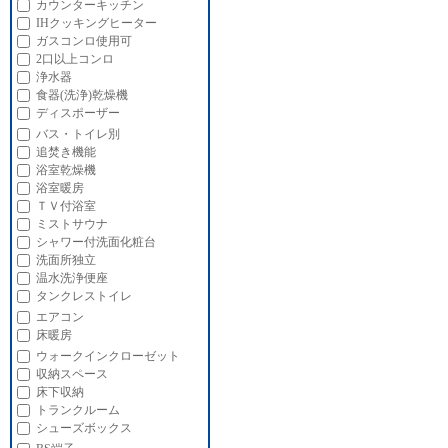
カウンターキッチン
IHクッキングヒーター
ガスコンロ使用可
2口以上コンロ
浄水器
食器(洗浄)乾燥機
ディスポーザー
バス・トイレ別
追焚き機能
浴室乾燥機
浴室暖房
ＴＶ付浴室
ミストサウナ
シャワー付洗面化粧台
洗面所独立
温水洗浄便座
タンクレストイレ
エアコン
床暖房
ウォークインクローゼット
収納スペース
床下収納
トランクルーム
シューズボックス