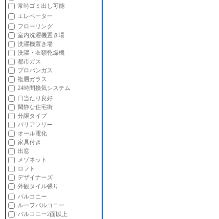
常時ゴミ出し可能
エレベーター
フローリング
室内洗濯機置き場
洗濯機置き場
洗濯・衣類乾燥機
都市ガス
プロパンガス
複層ガラス
24時間換気システム
日当たり良好
閑静な住宅街
分譲タイプ
バリアフリー
オール電化
家具付き
出窓
メゾネット
ロフト
デザイナーズ
外観タイル張り
バルコニー
ルーフバルコニー
バルコニー2面以上