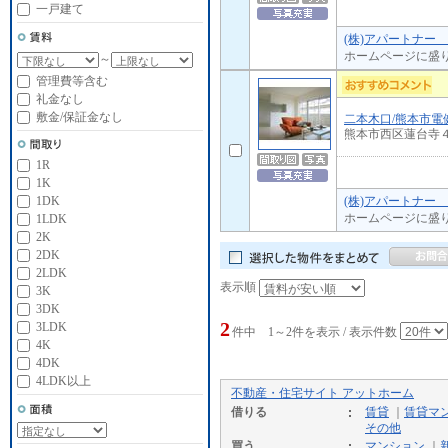
一戸建て
(株)アパートナー
ホームページに盛
～
管理費等含む
礼金なし
敷金/保証金なし
二本木口/熊本市電
熊本市西区蓮台寺
1R
1K
(株)アパートナー
1DK
ホームページに盛
1LDK
2K
2DK
2LDK
表示順
3K
3DK
2
3LDK
件中 1～2件を表示 / 表示件数
4K
4DK
4LDK以上
不動産・住宅サイト アットホーム
借りる
賃貸
｜
賃貸マ
その他
買う
マンション
｜