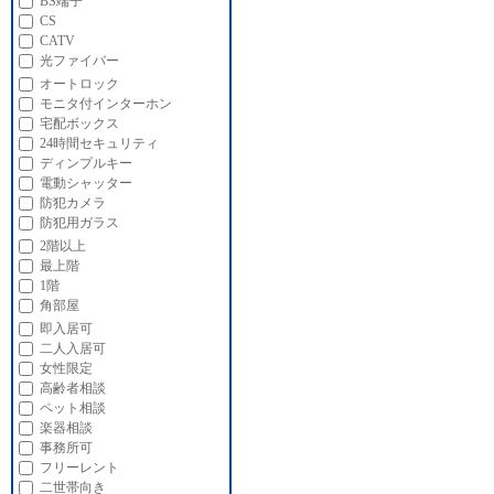
BS端子
CS
CATV
光ファイバー
オートロック
モニタ付インターホン
宅配ボックス
24時間セキュリティ
ディンプルキー
電動シャッター
防犯カメラ
防犯用ガラス
2階以上
最上階
1階
角部屋
即入居可
二人入居可
女性限定
高齢者相談
ペット相談
楽器相談
事務所可
フリーレント
二世帯向き