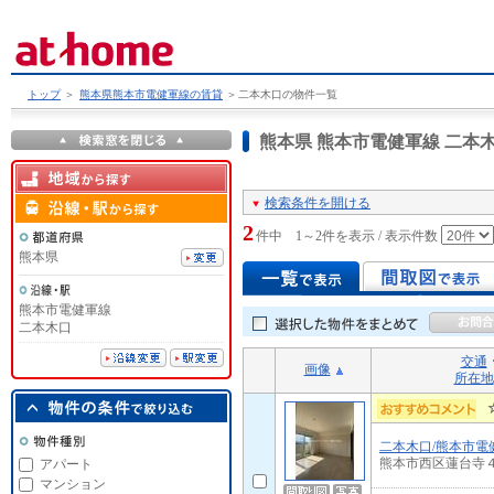
トップ
＞
熊本県熊本市電健軍線の賃貸
＞
二本木口の物件一覧
熊本県 熊本市電健軍線 二
検索条件を開ける
2
件中 1～2件を表示 / 表示件数
熊本県
熊本市電健軍線
二本木口
交通
画像
所在地
二本木口/熊本市電
熊本市西区蓮台寺
アパート
マンション