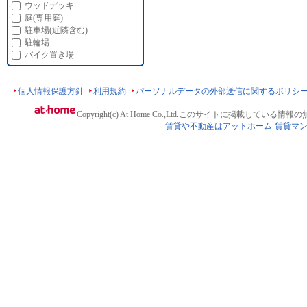
ウッドデッキ
庭(専用庭)
駐車場(近隣含む)
駐輪場
バイク置き場
個人情報保護方針
利用規約
パーソナルデータの外部送信に関するポリシ
Copyright(c) At Home Co.,Ltd.
このサイトに掲載している情報の
賃貸や不動産はアットホーム-賃貸マ