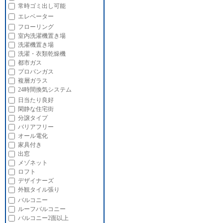
常時ゴミ出し可能
エレベーター
フローリング
室内洗濯機置き場
洗濯機置き場
洗濯・衣類乾燥機
都市ガス
プロパンガス
複層ガラス
24時間換気システム
日当たり良好
閑静な住宅街
分譲タイプ
バリアフリー
オール電化
家具付き
出窓
メゾネット
ロフト
デザイナーズ
外観タイル張り
バルコニー
ルーフバルコニー
バルコニー2面以上