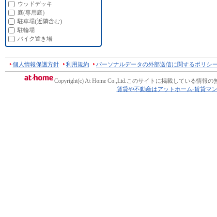
ウッドデッキ
庭(専用庭)
駐車場(近隣含む)
駐輪場
バイク置き場
個人情報保護方針
利用規約
パーソナルデータの外部送信に関するポリシ
Copyright(c) At Home Co.,Ltd.
このサイトに掲載している情報の
賃貸や不動産はアットホーム-賃貸マ