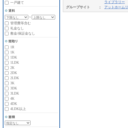
ライブラリー
一戸建て
グループサイト
アットホーム
～
管理費等含む
礼金なし
敷金/保証金なし
1R
1K
1DK
1LDK
2K
2DK
2LDK
3K
3DK
3LDK
4K
4DK
4LDK以上