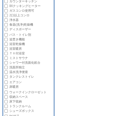
カウンターキッチン
IHクッキングヒーター
ガスコンロ使用可
2口以上コンロ
浄水器
食器(洗浄)乾燥機
ディスポーザー
バス・トイレ別
追焚き機能
浴室乾燥機
浴室暖房
ＴＶ付浴室
ミストサウナ
シャワー付洗面化粧台
洗面所独立
温水洗浄便座
タンクレストイレ
エアコン
床暖房
ウォークインクローゼット
収納スペース
床下収納
トランクルーム
シューズボックス