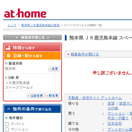
トップ
＞
熊本県ＪＲ鹿児島本線の賃貸
＞
スペースワールドの物件一覧
熊本県 ＪＲ鹿児島本線 ス
検索条件を開ける
熊本県
申し訳ございません
ＪＲ鹿児島本線
スペースワールド
不動産・住宅サイト アットホーム
借りる
賃貸
｜
賃貸マ
その他
買う
マンション
｜
中古一戸建て
建てる
注文住宅
アパート
マンション
その他
アットホーム