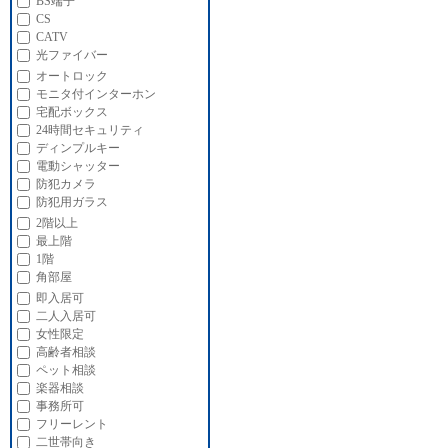
BS端子
CS
CATV
光ファイバー
オートロック
モニタ付インターホン
宅配ボックス
24時間セキュリティ
ディンプルキー
電動シャッター
防犯カメラ
防犯用ガラス
2階以上
最上階
1階
角部屋
即入居可
二人入居可
女性限定
高齢者相談
ペット相談
楽器相談
事務所可
フリーレント
二世帯向き