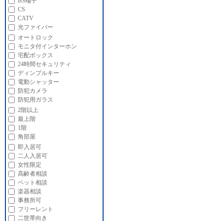
BS端子
CS
CATV
光ファイバー
オートロック
モニタ付インターホン
宅配ボックス
24時間セキュリティ
ディンプルキー
電動シャッター
防犯カメラ
防犯用ガラス
2階以上
最上階
1階
角部屋
即入居可
二人入居可
女性限定
高齢者相談
ペット相談
楽器相談
事務所可
フリーレント
二世帯向き