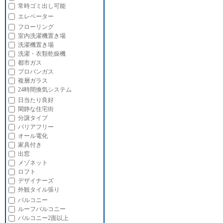
常時ゴミ出し可能
エレベーター
フローリング
室内洗濯機置き場
洗濯機置き場
洗濯・衣類乾燥機
都市ガス
プロパンガス
複層ガラス
24時間換気システム
日当たり良好
閑静な住宅街
分譲タイプ
バリアフリー
オール電化
家具付き
出窓
メゾネット
ロフト
デザイナーズ
外観タイル張り
バルコニー
ルーフバルコニー
バルコニー2面以上