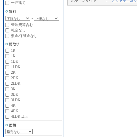
グループサイト
アットホーム
一戸建て
～
管理費等含む
礼金なし
敷金/保証金なし
1R
1K
1DK
1LDK
2K
2DK
2LDK
3K
3DK
3LDK
4K
4DK
4LDK以上