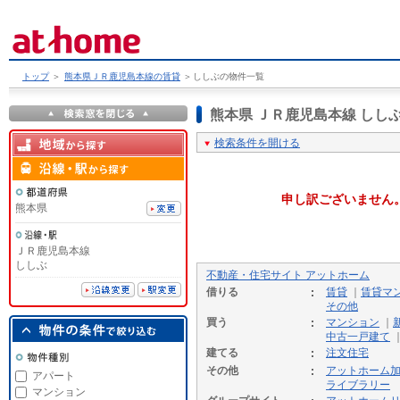
トップ
＞
熊本県ＪＲ鹿児島本線の賃貸
＞
ししぶの物件一覧
熊本県 ＪＲ鹿児島本線 し
検索条件を開ける
申し訳ございません
熊本県
ＪＲ鹿児島本線
ししぶ
不動産・住宅サイト アットホーム
借りる
賃貸
｜
賃貸マ
その他
買う
マンション
｜
中古一戸建て
建てる
注文住宅
その他
アットホーム
アパート
ライブラリー
マンション