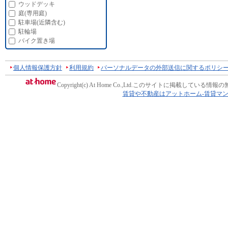
ウッドデッキ
庭(専用庭)
駐車場(近隣含む)
駐輪場
バイク置き場
個人情報保護方針
利用規約
パーソナルデータの外部送信に関するポリシ
Copyright(c) At Home Co.,Ltd.
このサイトに掲載している情報の
賃貸や不動産はアットホーム-賃貸マ