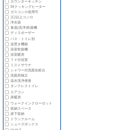
カウンターキッチン
IHクッキングヒーター
ガスコンロ使用可
2口以上コンロ
浄水器
食器(洗浄)乾燥機
ディスポーザー
バス・トイレ別
追焚き機能
浴室乾燥機
浴室暖房
ＴＶ付浴室
ミストサウナ
シャワー付洗面化粧台
洗面所独立
温水洗浄便座
タンクレストイレ
エアコン
床暖房
ウォークインクローゼット
収納スペース
床下収納
トランクルーム
シューズボックス