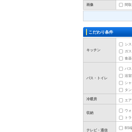
画像
間取
こだわり条件
シス
キッチン
ガス
食器
バス
浴室
バス・トイレ
シャ
タン
冷暖房
エア
ウォ
収納
トラ
BS
テレビ・通信