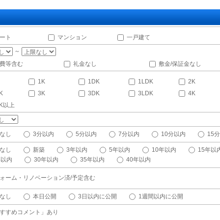
ート
マンション
一戸建て
～
費等含む
礼金なし
敷金/保証金なし
1K
1DK
1LDK
2K
K
3K
3DK
3LDK
4K
DK以上
なし
3分以内
5分以内
7分以内
10分以内
15
なし
新築
3年以内
5年以内
10年以内
15年以
年以内
30年以内
35年以内
40年以内
ォーム・リノベーション済/予定含む
なし
本日公開
3日以内に公開
1週間以内に公開
すすめコメント」あり