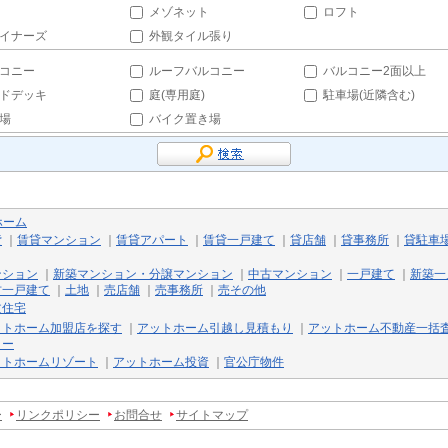
メゾネット
ロフト
イナーズ
外観タイル張り
コニー
ルーフバルコニー
バルコニー2面以上
ドデッキ
庭(専用庭)
駐車場(近隣含む)
場
バイク置き場
ホーム
貸
｜
賃貸マンション
｜
賃貸アパート
｜
賃貸一戸建て
｜
貸店舗
｜
貸事務所
｜
貸駐車
ンション
｜
新築マンション・分譲マンション
｜
中古マンション
｜
一戸建て
｜
新築一
古一戸建て
｜
土地
｜
売店舗
｜
売事務所
｜
売その他
文住宅
ットホーム加盟店を探す
｜
アットホーム引越し見積もり
｜
アットホーム不動産一括
リー
ットホームリゾート
｜
アットホーム投資
｜
官公庁物件
ー
リンクポリシー
お問合せ
サイトマップ