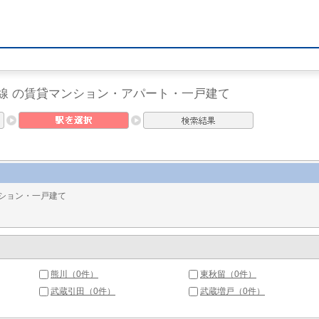
線 の賃貸マンション・アパート・一戸建て
ション・一戸建て
熊川（0件）
東秋留（0件）
武蔵引田（0件）
武蔵増戸（0件）