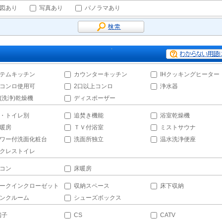
図あり
写真あり
パノラマあり
テムキッチン
カウンターキッチン
IHクッキングヒーター
コンロ使用可
2口以上コンロ
浄水器
(洗浄)乾燥機
ディスポーザー
・トイレ別
追焚き機能
浴室乾燥機
暖房
ＴＶ付浴室
ミストサウナ
ワー付洗面化粧台
洗面所独立
温水洗浄便座
クレストイレ
コン
床暖房
ークインクローゼット
収納スペース
床下収納
ンクルーム
シューズボックス
端子
CS
CATV