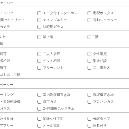
ァイバー
トロック
モニタ付インターホン
宅配ボックス
時間セキュリティ
ディンプルキー
電動シャッター
カメラ
防犯用ガラス
以上
最上階
1階
屋
居可
二人入居可
女性限定
者相談
ペット相談
楽器相談
所可
フリーレント
二世帯向き
ゴミ出し可能
ベーター
ーリング
室内洗濯機置き場
洗濯機置き場
・衣類乾燥機
都市ガス
プロパンガス
ガラス
24時間換気システム
たり良好
閑静な住宅街
分譲タイプ
アフリー
オール電化
家具付き