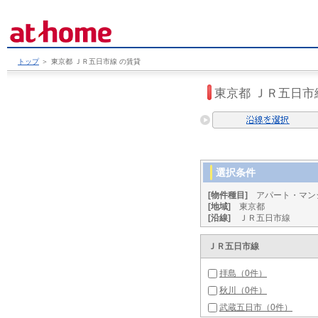
トップ
＞
東京都 ＪＲ五日市線 の賃貸
東京都 ＪＲ五日市
選択条件
[物件種目]
アパート・マン
[地域]
東京都
[沿線]
ＪＲ五日市線
ＪＲ五日市線
拝島（0件）
秋川（0件）
武蔵五日市（0件）