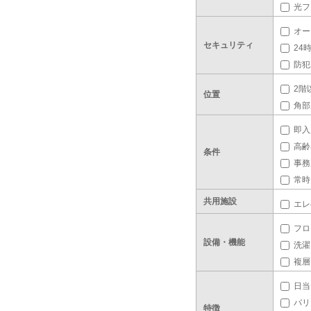
光フ
オー
セキュリティ
24
防犯
2階
位置
角部
即入
高齢
条件
事務
常時
共用施設
エレ
フロ
設備・機能
洗濯
複層
日当
バリ
特徴