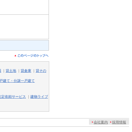
場
｜
貸土地
｜
貸倉庫
｜
貸その
戸建て・分譲一戸建て
査定依頼サービス
｜
建物ライブ
会社案内
採用情報