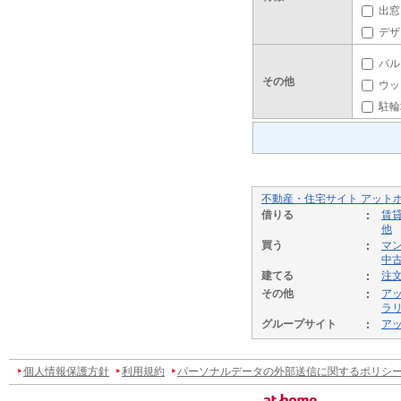
出窓
デザ
バル
その他
ウッ
駐輪
不動産・住宅サイト アット
借りる
賃
他
買う
マ
中
建てる
注
その他
ア
ラ
グループサイト
ア
個人情報保護方針
利用規約
パーソナルデータの外部送信に関するポリシ