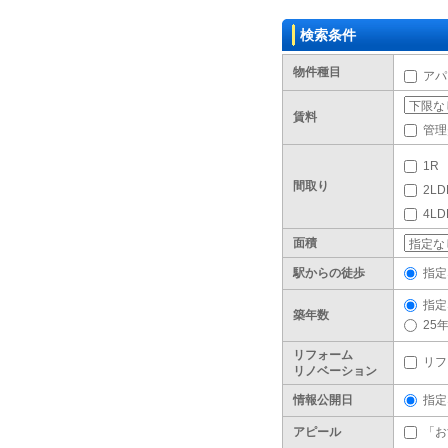
検索条件
物件種目
アパ
賃料
管理
1R
間取り
2LD
4L
面積
駅からの徒歩
指定
指定
築年数
25
リフォーム
リフ
リノベーション
情報公開日
指定
アピール
「お