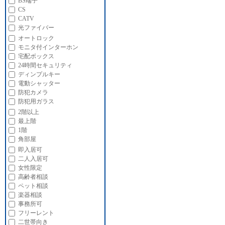
BS端子
CS
CATV
光ファイバー
オートロック
モニタ付インターホン
宅配ボックス
24時間セキュリティ
ディンプルキー
電動シャッター
防犯カメラ
防犯用ガラス
2階以上
最上階
1階
角部屋
即入居可
二人入居可
女性限定
高齢者相談
ペット相談
楽器相談
事務所可
フリーレント
二世帯向き