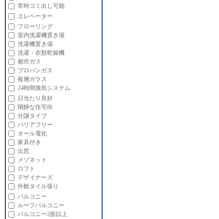
常時ゴミ出し可能
エレベーター
フローリング
室内洗濯機置き場
洗濯機置き場
洗濯・衣類乾燥機
都市ガス
プロパンガス
複層ガラス
24時間換気システム
日当たり良好
閑静な住宅街
分譲タイプ
バリアフリー
オール電化
家具付き
出窓
メゾネット
ロフト
デザイナーズ
外観タイル張り
バルコニー
ルーフバルコニー
バルコニー2面以上