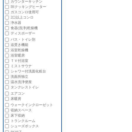
カウンターキッチン
IHクッキングヒーター
ガスコンロ使用可
2口以上コンロ
浄水器
食器(洗浄)乾燥機
ディスポーザー
バス・トイレ別
追焚き機能
浴室乾燥機
浴室暖房
ＴＶ付浴室
ミストサウナ
シャワー付洗面化粧台
洗面所独立
温水洗浄便座
タンクレストイレ
エアコン
床暖房
ウォークインクローゼット
収納スペース
床下収納
トランクルーム
シューズボックス