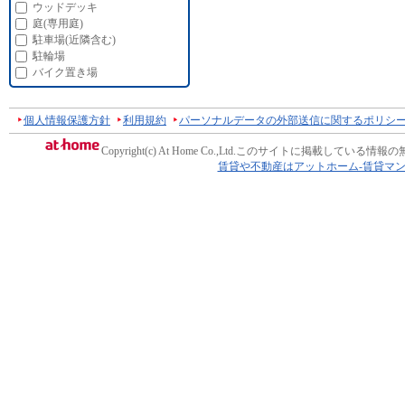
ウッドデッキ
庭(専用庭)
駐車場(近隣含む)
駐輪場
バイク置き場
個人情報保護方針
利用規約
パーソナルデータの外部送信に関するポリシ
Copyright(c) At Home Co.,Ltd.
このサイトに掲載している情報の
賃貸や不動産はアットホーム-賃貸マ