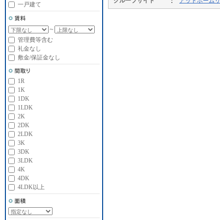
グループサイト
アットホーム
一戸建て
～
管理費等含む
礼金なし
敷金/保証金なし
1R
1K
1DK
1LDK
2K
2DK
2LDK
3K
3DK
3LDK
4K
4DK
4LDK以上