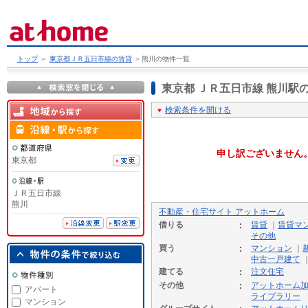
トップ
＞
東京都ＪＲ五日市線の賃貸
＞
熊川の物件一覧
東京都 ＪＲ五日市線 熊川
検索条件を開ける
申し訳ございません
東京都
ＪＲ五日市線
熊川
不動産・住宅サイト アットホーム
借りる
賃貸
｜
賃貸マ
その他
買う
マンション
｜
中古一戸建て
建てる
注文住宅
その他
アットホーム
アパート
ライブラリー
マンション