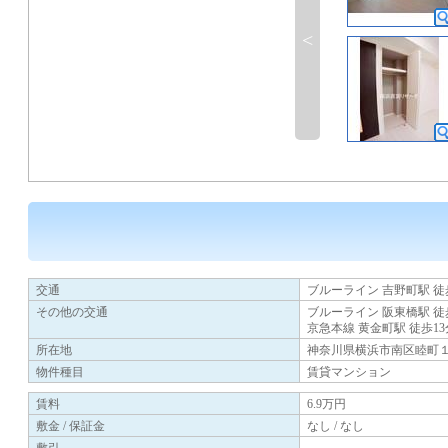
<
交通
ブルーライン 吉野町駅 徒
その他の交通
ブルーライン 阪東橋駅 徒
京急本線 黄金町駅 徒歩13
所在地
神奈川県横浜市南区睦町
物件種目
賃貸マンション
賃料
6.9万円
敷金 / 保証金
なし / なし