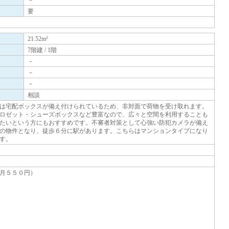
－
要
21.52m²
7階建 / 1階
－
－
－
相談
は宅配ボックスが備え付けられているため、非対面で荷物を受け取れます。
ロゼット・シューズボックスなど豊富なので、広々と空間を利用することも
たいという方にもおすすめです。不審者対策として心強い防犯カメラが備え
の物件となり、徒歩６分に駅があります。こちらはマンションタイプになり
す。
月５５０円）