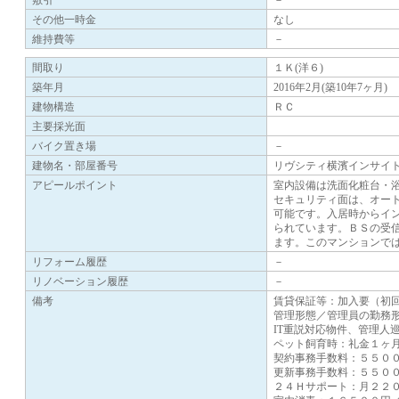
敷引
－
その他一時金
なし
維持費等
－
間取り
１Ｋ(洋６)
築年月
2016年2月(築10年7ヶ月)
建物構造
ＲＣ
主要採光面
バイク置き場
－
建物名・部屋番号
リヴシティ横濱インサイ
アピールポイント
室内設備は洗面化粧台・
セキュリティ面は、オー
可能です。入居時からイ
られています。ＢＳの受
ます。このマンションで
リフォーム履歴
－
リノベーション履歴
－
備考
賃貸保証等：加入要（初
管理形態／管理員の勤務
IT重説対応物件、管理人
ペット飼育時：礼金１ヶ
契約事務手数料：５５０
更新事務手数料：５５０
２４Ｈサポート：月２２