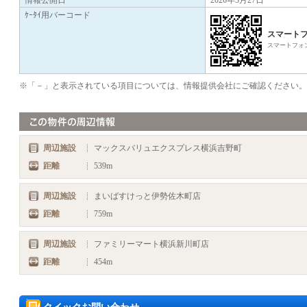
情報公開日
2026年3月27日
ｹｰﾀｲ用バーコード
スマート
スマートフォ
※「－」と表示されている項目については、情報提供会社にご確認ください。
周辺施設
マックスバリュエクスプレス横浜吉野町
距離
539m
周辺施設
まいばすけっと伊勢佐木町店
距離
759m
周辺施設
ファミリーマート横浜新川町店
距離
454m