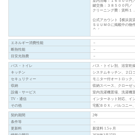
室内消毒：１６５００円
鍵交換：３８５００円／
クリーニング費：賃料１
公式アカウント【横浜賃
ＳＵＵＭＯに掲載中の物
介／
収納はシューズボックス
いお部屋になります。セ
エネルギー消費性能
－
間も待機する必要がなく
断熱性能
－
目安光熱費
－
バス・トイレ
バス・トイレ別、浴室乾
キッチン
システムキッチン、２口
セキュリティー
モニター付オートロック
収納
収納スペース、クローゼ
設備・サービス
室内洗濯機置場、洗濯機
TV・通信
インターネット対応、イ
その他
宅配ＢＯＸ、バルコニー
契約期間
2年
条件等
－
更新料
新賃料 1.5ヶ月