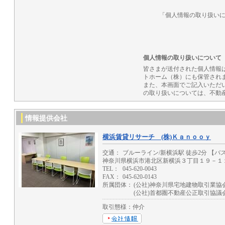
「個人情報の取り扱いに
個人情報の取り扱いについて
皆さまが送付された個人情報
トホーム（株）にも保管され
また、本画面でご記入いただ
の取り扱いについては、不動
情報提供会社
横浜賃貸リサーチ (株)Ｋａｎｏｏｙ
交通：
ブルーライン/新横浜駅 徒歩2分 【バス
神奈川県横浜市港北区新横浜３丁目１９－１
TEL：
045-620-0043
FAX：
045-620-0143
所属団体：
(公社)神奈川県宅地建物取引業協
(公社)首都圏不動産公正取引協議
取引態様：仲介