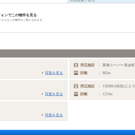
次回更新予定日
フォンでこの物件を見る
ンからもこの物件をご覧になれます。
周辺施設
業務スーパー黄金
写真を見る
距離
882m
周辺施設
VIERRA蒔田(ビエ
写真を見る
距離
1253m
写真を見る