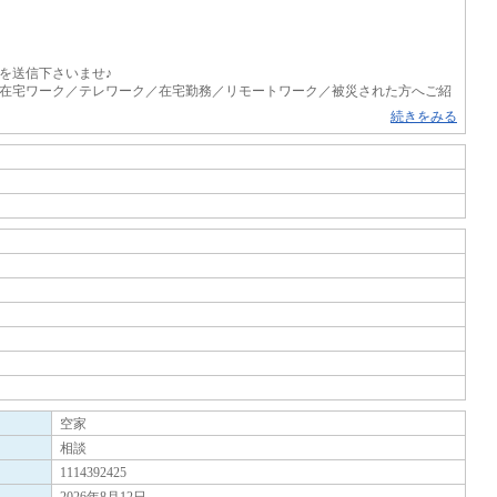
を送信下さいませ♪
在宅ワーク／テレワーク／在宅勤務／リモートワーク／被災された方へご紹
続きをみる
内設備は浴室乾燥機・洗面所独立などが揃っているので、快適に過ごしやす
活できます。共用部には宅配ボックスが備え付けられているため、家で何時
勝手がよく利便性が高いのが敷地内ごみ置き場です
空家
相談
1114392425