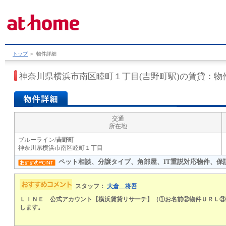
トップ
＞
物件詳細
神奈川県横浜市南区睦町１丁目(吉野町駅)の賃貸：物
交通
所在地
ブルーライン/
吉野町
神奈川県横浜市南区睦町１丁目
ペット相談、分譲タイプ、角部屋、IT重説対応物件、保
スタッフ：
大倉 将吾
ＬＩＮＥ 公式アカウント【横浜賃貸リサーチ】（①お名前②物件ＵＲＬ③
します。