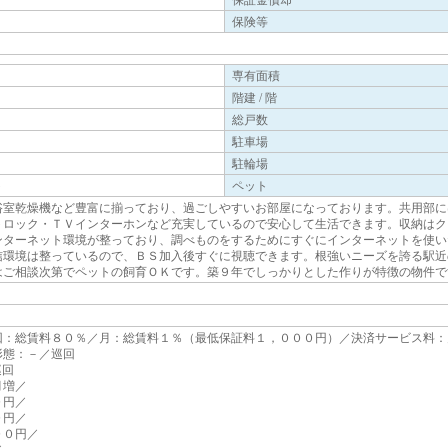
保証金償却
保険等
専有面積
階建 / 階
総戸数
駐車場
駐輪場
ト
ペット
浴室乾燥機など豊富に揃っており、過ごしやすいお部屋になっております。共用部に
トロック・ＴＶインターホンなど充実しているので安心して生活できます。収納はク
ンターネット環境が整っており、調べものをするためにすぐにインターネットを使い
信環境は整っているので、ＢＳ加入後すぐに視聴できます。根強いニーズを誇る駅近
はご相談次第でペットの飼育ＯＫです。築９年でしっかりとした作りが特徴の物件で
回：総賃料８０％／月：総賃料１％（最低保証料１，０００円）／決済サービス料：
形態：－／巡回
巡回
月増／
０円／
０円／
００円／