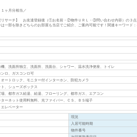
／
．１ヶ月分相当／
貸リサーチ】 お友達登録後（①お名前・②物件ＵＲＬ・③問い合わせ内容）の３点
件は一部を除きどちらのお部屋も当店でご紹介、ご案内可能です！関連キーワード：
・クロゼットなどが備え付けられているので、衣類や日用品の収納に重宝します。室
キュリティ面は、ＴＶインターホン・オートロックなど充実しているので安心して生
なります。共用設備の充実している、楽しく生活できるマンションです。あると使い
燥機、洗面所独立、洗面所、洗面台、シャワー、温水洗浄便座、トイレ
コンロ、ガスコンロ可
、オートロック、モニター付インターホン、防犯カメラ
ット、シューズボックス
置場、都市ガス給湯、給湯、フローリング、都市ガス、エアコン
ンターネット使用料無料、光ファイバー、ＣＳ、ＢＳ端子
、エレベーター
現況
入居可能時期
物件番号