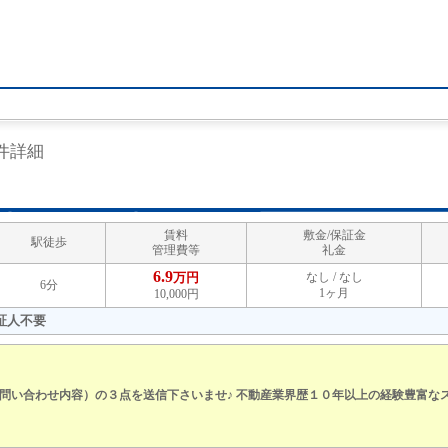
件詳細
賃料
敷金/保証金
駅徒歩
管理費等
礼金
6.9
万円
なし / なし
6分
1ヶ月
10,000円
証人不要
問い合わせ内容）の３点を送信下さいませ♪ 不動産業界歴１０年以上の経験豊富な