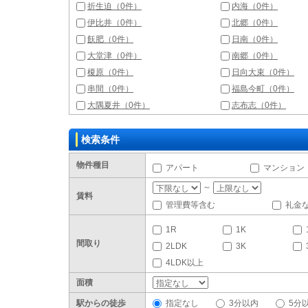
折生迫（0件）
内海（0件）
伊比井（0件）
北郷（0件）
飫肥（0件）
日南（0件）
大堂津（0件）
南郷（0件）
榎原（0件）
日向大束（0件）
串間（0件）
福島今町（0件）
大隅夏井（0件）
志布志（0件）
検索条件
物件種目
アパート
マンション
～
賃料
管理費等含む
礼金
1R
1K
間取り
2LDK
3K
4LDK以上
面積
駅からの徒歩
指定なし
3分以内
5分