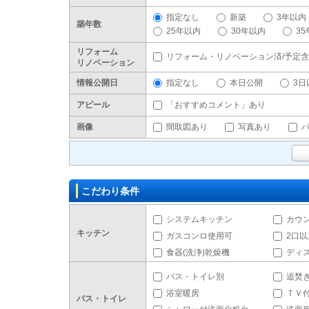
指定なし
新築
3年以内
築年数
25年以内
30年以内
3
リフォーム
リフォーム・リノベーション済/予定
リノベーション
情報公開日
指定なし
本日公開
3日
アピール
「おすすめコメント」あり
画像
間取図あり
写真あり
こだわり条件
システムキッチン
カウ
キッチン
ガスコンロ使用可
2口
食器(洗浄)乾燥機
ディ
バス・トイレ別
追焚
浴室暖房
ＴＶ
バス・トイレ