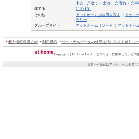
中古一戸建て
｜
土地
｜
売店舗
｜
売事
建てる
注文住宅
その他
アットホーム加盟店を探す
｜
アット
ラリー
グループサイト
アットホームリゾート
｜
アットホー
個人情報保護方針
利用規約
パーソナルデータの外部送信に関するポリシ
Copyright(c) At Home Co.,Ltd.
このサイトに掲載している情
賃貸や不動産はアットホーム-賃貸マ