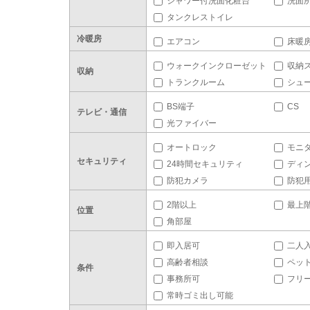
シャワー付洗面化粧台
洗面
タンクレストイレ
冷暖房
エアコン
床暖
ウォークインクローゼット
収納
収納
トランクルーム
シュ
BS端子
CS
テレビ・通信
光ファイバー
オートロック
モニ
セキュリティ
24時間セキュリティ
ディ
防犯カメラ
防犯
2階以上
最上
位置
角部屋
即入居可
二人
高齢者相談
ペッ
条件
事務所可
フリ
常時ゴミ出し可能