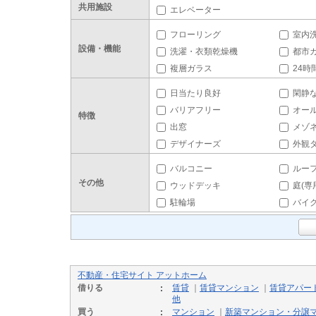
共用施設
エレベーター
フローリング
室内
設備・機能
洗濯・衣類乾燥機
都市
複層ガラス
24時
日当たり良好
閑静
バリアフリー
オー
特徴
出窓
メゾ
デザイナーズ
外観
バルコニー
ルー
その他
ウッドデッキ
庭(専
駐輪場
バイ
不動産・住宅サイト アットホーム
借りる
賃貸
｜
賃貸マンション
｜
賃貸アパー
他
買う
マンション
｜
新築マンション・分譲