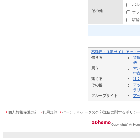
バル
その他
ウッ
駐輪
不動産・住宅サイト アット
借りる
賃
他
買う
マ
中
建てる
注
その他
ア
ラ
グループサイト
ア
個人情報保護方針
利用規約
パーソナルデータの外部送信に関するポリシ
Copyright(c) At Hom