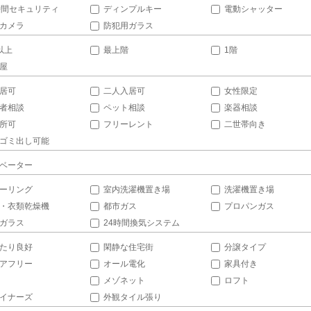
時間セキュリティ
ディンプルキー
電動シャッター
カメラ
防犯用ガラス
以上
最上階
1階
屋
居可
二人入居可
女性限定
者相談
ペット相談
楽器相談
所可
フリーレント
二世帯向き
ゴミ出し可能
ベーター
ーリング
室内洗濯機置き場
洗濯機置き場
・衣類乾燥機
都市ガス
プロパンガス
ガラス
24時間換気システム
たり良好
閑静な住宅街
分譲タイプ
アフリー
オール電化
家具付き
メゾネット
ロフト
イナーズ
外観タイル張り