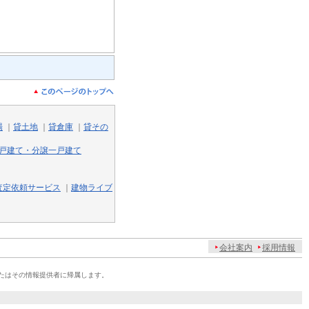
場
｜
貸土地
｜
貸倉庫
｜
貸その
戸建て・分譲一戸建て
査定依頼サービス
｜
建物ライブ
会社案内
採用情報
たはその情報提供者に帰属します。