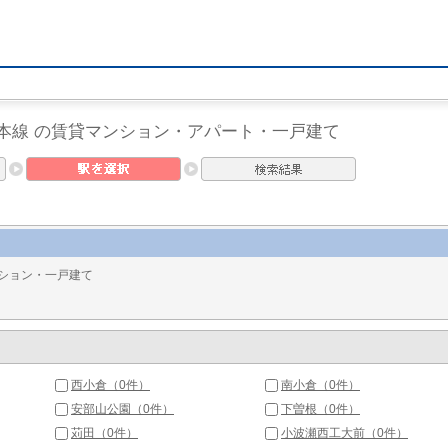
本線 の賃貸マンション・アパート・一戸建て
ション・一戸建て
西小倉（0件）
南小倉（0件）
安部山公園（0件）
下曽根（0件）
苅田（0件）
小波瀬西工大前（0件）