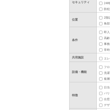
セキュリティ
24
防犯
2階
位置
角部
即入
高齢
条件
事務
常時
共用施設
エレ
フロ
設備・機能
洗濯
複層
日当
バリ
特徴
出窓
デザ