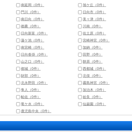
南延岡（0件）
旭ケ丘（0件）
門川（0件）
日向市（0件）
南日向（0件）
美々津（0件）
都農（0件）
川南（0件）
日向新富（0件）
佐土原（0件）
蓮ケ池（0件）
宮崎神宮（0件）
南宮崎（0件）
加納（0件）
日向沓掛（0件）
田野（0件）
山之口（0件）
餅原（0件）
都城（0件）
西都城（0件）
財部（0件）
北俣（0件）
北永野田（0件）
霧島神宮（0件）
隼人（0件）
加治木（0件）
帖佐（0件）
姶良（0件）
竜ケ水（0件）
仙巌園（0件）
鹿児島中央（0件）