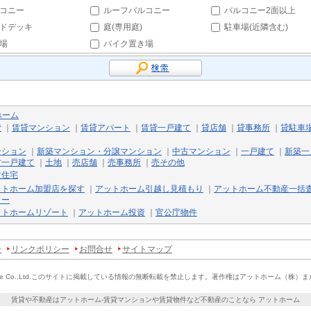
コニー
ルーフバルコニー
バルコニー2面以上
ドデッキ
庭(専用庭)
駐車場(近隣含む)
場
バイク置き場
ホーム
貸
｜
賃貸マンション
｜
賃貸アパート
｜
賃貸一戸建て
｜
貸店舗
｜
貸事務所
｜
貸駐車
ンション
｜
新築マンション・分譲マンション
｜
中古マンション
｜
一戸建て
｜
新築一
古一戸建て
｜
土地
｜
売店舗
｜
売事務所
｜
売その他
文住宅
ットホーム加盟店を探す
｜
アットホーム引越し見積もり
｜
アットホーム不動産一括
リー
ットホームリゾート
｜
アットホーム投資
｜
官公庁物件
ー
リンクポリシー
お問合せ
サイトマップ
e Co.,Ltd.
このサイトに掲載している情報の無断転載を禁止します。
著作権はアットホーム（株）ま
賃貸や不動産はアットホーム-賃貸マンションや賃貸物件など不動産のことなら アットホーム