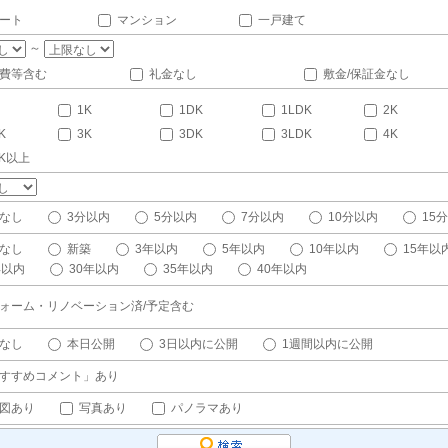
ート
マンション
一戸建て
～
費等含む
礼金なし
敷金/保証金なし
1K
1DK
1LDK
2K
K
3K
3DK
3LDK
4K
DK以上
なし
3分以内
5分以内
7分以内
10分以内
15
なし
新築
3年以内
5年以内
10年以内
15年以
年以内
30年以内
35年以内
40年以内
ォーム・リノベーション済/予定含む
なし
本日公開
3日以内に公開
1週間以内に公開
すすめコメント」あり
図あり
写真あり
パノラマあり