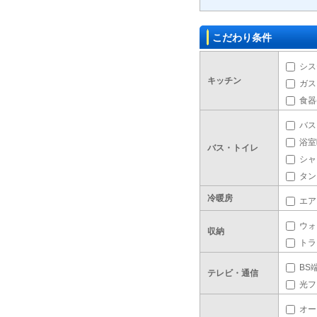
こだわり条件
シス
キッチン
ガス
食器
バス
浴室
バス・トイレ
シャ
タン
冷暖房
エア
ウォ
収納
トラ
BS
テレビ・通信
光フ
オー