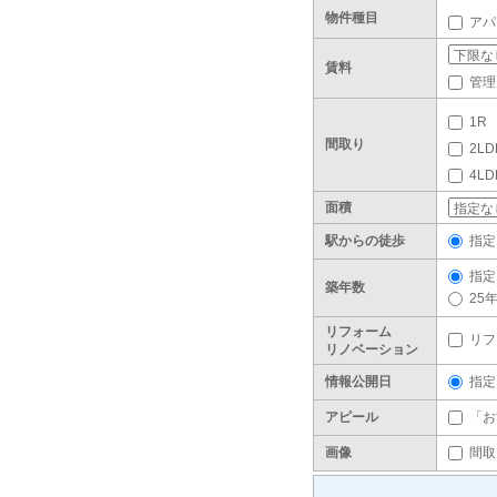
物件種目
アパ
賃料
管理
1R
間取り
2LD
4L
面積
駅からの徒歩
指定
指定
築年数
25
リフォーム
リフ
リノベーション
情報公開日
指定
アピール
「お
画像
間取