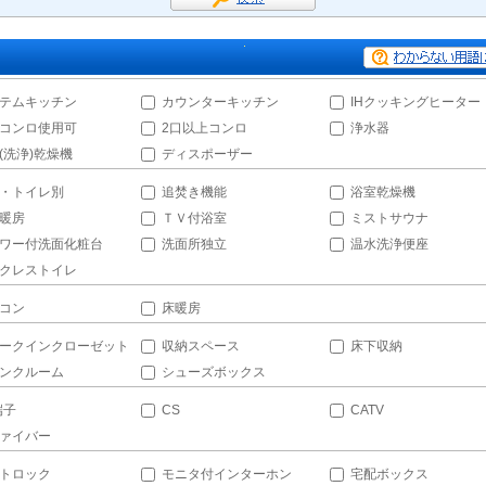
テムキッチン
カウンターキッチン
IHクッキングヒーター
コンロ使用可
2口以上コンロ
浄水器
(洗浄)乾燥機
ディスポーザー
・トイレ別
追焚き機能
浴室乾燥機
暖房
ＴＶ付浴室
ミストサウナ
ワー付洗面化粧台
洗面所独立
温水洗浄便座
クレストイレ
コン
床暖房
ークインクローゼット
収納スペース
床下収納
ンクルーム
シューズボックス
端子
CS
CATV
ァイバー
トロック
モニタ付インターホン
宅配ボックス