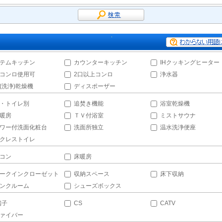
テムキッチン
カウンターキッチン
IHクッキングヒーター
コンロ使用可
2口以上コンロ
浄水器
(洗浄)乾燥機
ディスポーザー
・トイレ別
追焚き機能
浴室乾燥機
暖房
ＴＶ付浴室
ミストサウナ
ワー付洗面化粧台
洗面所独立
温水洗浄便座
クレストイレ
コン
床暖房
ークインクローゼット
収納スペース
床下収納
ンクルーム
シューズボックス
端子
CS
CATV
ァイバー