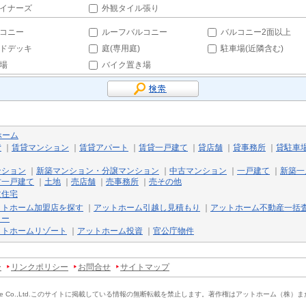
イナーズ
外観タイル張り
コニー
ルーフバルコニー
バルコニー2面以上
ドデッキ
庭(専用庭)
駐車場(近隣含む)
場
バイク置き場
ホーム
貸
｜
賃貸マンション
｜
賃貸アパート
｜
賃貸一戸建て
｜
貸店舗
｜
貸事務所
｜
貸駐車
ンション
｜
新築マンション・分譲マンション
｜
中古マンション
｜
一戸建て
｜
新築一
古一戸建て
｜
土地
｜
売店舗
｜
売事務所
｜
売その他
文住宅
ットホーム加盟店を探す
｜
アットホーム引越し見積もり
｜
アットホーム不動産一括
リー
ットホームリゾート
｜
アットホーム投資
｜
官公庁物件
ー
リンクポリシー
お問合せ
サイトマップ
e Co.,Ltd.
このサイトに掲載している情報の無断転載を禁止します。
著作権はアットホーム（株）ま