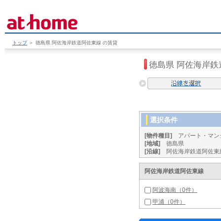
トップ
＞
徳島県 阿佐海岸鉄道阿佐東線 の賃貸
徳島県 阿佐海岸
選択条件
[物件種目]
アパート・マン
[地域]
徳島県
[沿線]
阿佐海岸鉄道阿佐東
阿佐海岸鉄道阿佐東線
阿波海南（0件）
甲浦（0件）