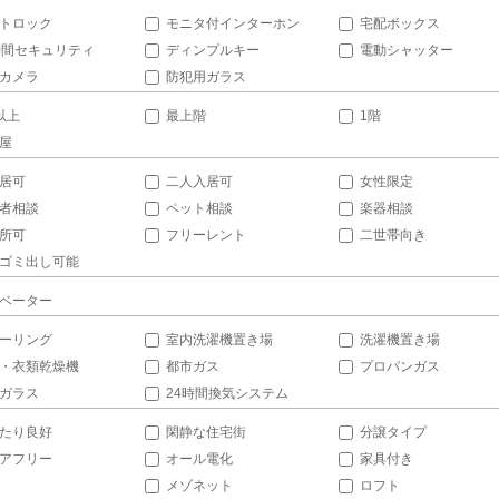
トロック
モニタ付インターホン
宅配ボックス
時間セキュリティ
ディンプルキー
電動シャッター
カメラ
防犯用ガラス
以上
最上階
1階
屋
居可
二人入居可
女性限定
者相談
ペット相談
楽器相談
所可
フリーレント
二世帯向き
ゴミ出し可能
ベーター
ーリング
室内洗濯機置き場
洗濯機置き場
・衣類乾燥機
都市ガス
プロパンガス
ガラス
24時間換気システム
たり良好
閑静な住宅街
分譲タイプ
アフリー
オール電化
家具付き
メゾネット
ロフト