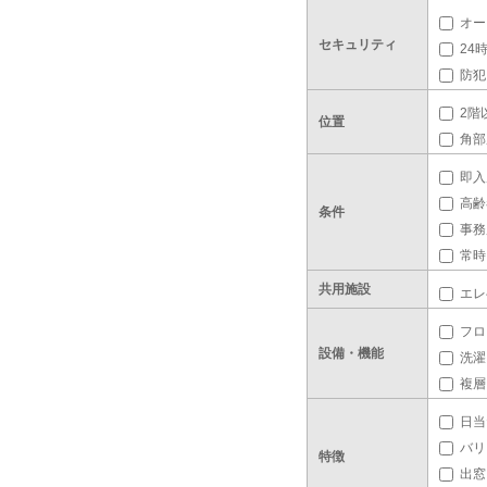
オー
セキュリティ
24
防犯
2階
位置
角部
即入
高齢
条件
事務
常時
共用施設
エレ
フロ
設備・機能
洗濯
複層
日当
バリ
特徴
出窓