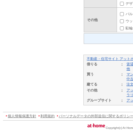
デザ
バル
その他
ウッ
駐輪
不動産・住宅サイト アット
借りる
賃
他
買う
マ
中
建てる
注
その他
ア
ラ
グループサイト
ア
個人情報保護方針
利用規約
パーソナルデータの外部送信に関するポリシ
Copyright(c) At Hom