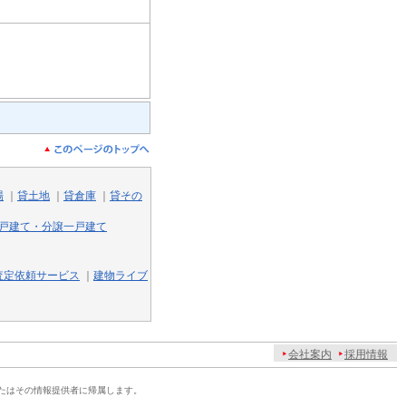
場
｜
貸土地
｜
貸倉庫
｜
貸その
戸建て・分譲一戸建て
査定依頼サービス
｜
建物ライブ
会社案内
採用情報
たはその情報提供者に帰属します。