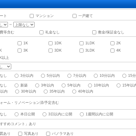
ート
マンション
一戸建て
～
費等含む
礼金なし
敷金/保証金なし
1K
1DK
1LDK
2K
K
3K
3DK
3LDK
4K
DK以上
なし
3分以内
5分以内
7分以内
10分以内
15
なし
新築
3年以内
5年以内
10年以内
15年以
年以内
30年以内
35年以内
40年以内
ォーム・リノベーション済/予定含む
なし
本日公開
3日以内に公開
1週間以内に公開
すすめコメント」あり
図あり
写真あり
パノラマあり