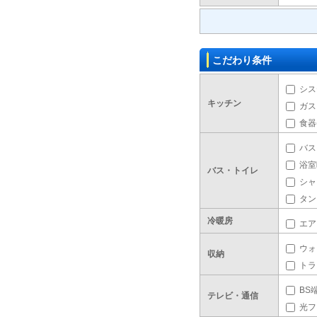
こだわり条件
シス
キッチン
ガス
食器
バス
浴室
バス・トイレ
シャ
タン
冷暖房
エア
ウォ
収納
トラ
BS
テレビ・通信
光フ