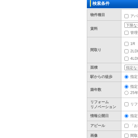
検索条件
物件種目
アパ
賃料
管理
1R
間取り
2LD
4L
面積
駅からの徒歩
指定
指定
築年数
25
リフォーム
リフ
リノベーション
情報公開日
指定
アピール
「お
画像
間取