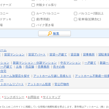
イナーズ
外観タイル張り
コニー
ルーフバルコニー
バルコニー2面以上
ドデッキ
庭(専用庭)
駐車場(近隣含む)
場
バイク置き場
ホーム
貸
｜
賃貸マンション
｜
賃貸アパート
｜
賃貸一戸建て
｜
貸店舗
｜
貸事務所
｜
貸駐車
ンション
｜
新築マンション・分譲マンション
｜
中古マンション
｜
一戸建て
｜
新築一
古一戸建て
｜
土地
｜
売店舗
｜
売事務所
｜
売その他
文住宅
ットホーム加盟店を探す
｜
アットホーム引越し見積もり
｜
アットホーム不動産一括
リー
ットホームリゾート
｜
アットホーム投資
｜
官公庁物件
ー
リンクポリシー
お問合せ
サイトマップ
e Co.,Ltd.
このサイトに掲載している情報の無断転載を禁止します。
著作権はアットホーム（株）ま