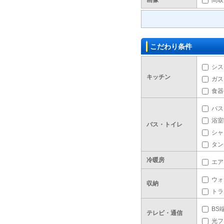
画像
間取
こだわり条件
シス
キッチン
ガス
食器
バス
浴室
バス・トイレ
シャ
タン
冷暖房
エア
ウォ
収納
トラ
BS
テレビ・通信
光フ