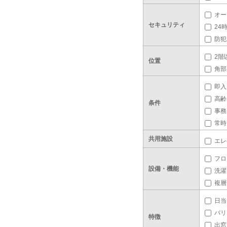
オー
セキュリティ
24
防犯
2階
位置
角部
即入
高齢
条件
事務
常時
共用施設
エレ
フロ
設備・機能
洗濯
複層
日当
バリ
特徴
出窓