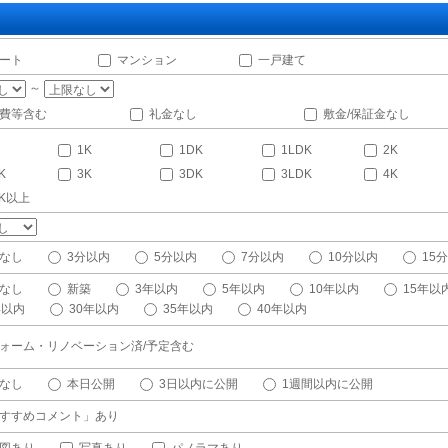
ート
マンション
一戸建て
～
費等含む
礼金なし
敷金/保証金なし
1K
1DK
1LDK
2K
K
3K
3DK
3LDK
4K
DK以上
なし
3分以内
5分以内
7分以内
10分以内
15
なし
新築
3年以内
5年以内
10年以内
15年以
年以内
30年以内
35年以内
40年以内
ォーム・リノベーション済/予定含む
なし
本日公開
3日以内に公開
1週間以内に公開
すすめコメント」あり