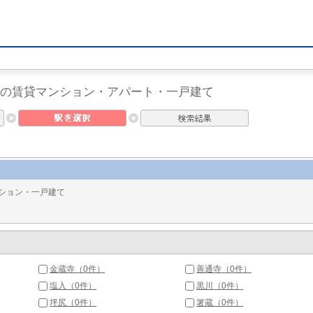
 の賃貸マンション・アパート・一戸建て
ション・一戸建て
金蔵寺（0件）
善通寺（0件）
塩入（0件）
黒川（0件）
坪尻（0件）
箸蔵（0件）