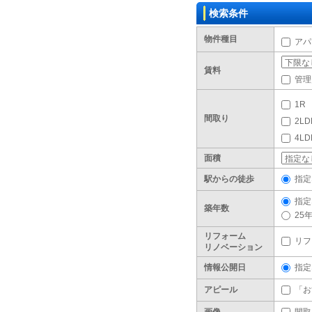
検索条件
物件種目
アパ
賃料
管理
1R
間取り
2LD
4L
面積
駅からの徒歩
指定
指定
築年数
25
リフォーム
リフ
リノベーション
情報公開日
指定
アピール
「お