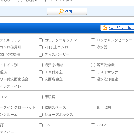
図あり
写真あり
パノラマあり
テムキッチン
カウンターキッチン
IHクッキングヒーター
コンロ使用可
2口以上コンロ
浄水器
(洗浄)乾燥機
ディスポーザー
・トイレ別
追焚き機能
浴室乾燥機
暖房
ＴＶ付浴室
ミストサウナ
ワー付洗面化粧台
洗面所独立
温水洗浄便座
クレストイレ
コン
床暖房
ークインクローゼット
収納スペース
床下収納
ンクルーム
シューズボックス
端子
CS
CATV
ァイバー