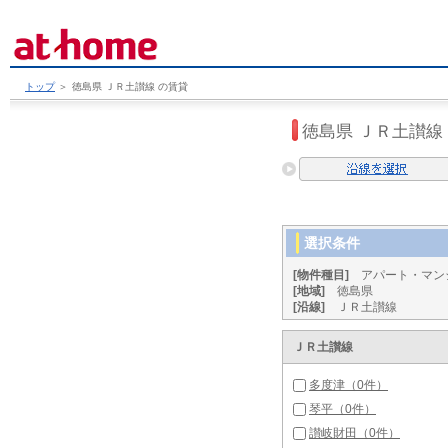
トップ
＞
徳島県 ＪＲ土讃線 の賃貸
徳島県 ＪＲ土讃線
選択条件
[物件種目]
アパート・マン
[地域]
徳島県
[沿線]
ＪＲ土讃線
ＪＲ土讃線
多度津（0件）
琴平（0件）
讃岐財田（0件）