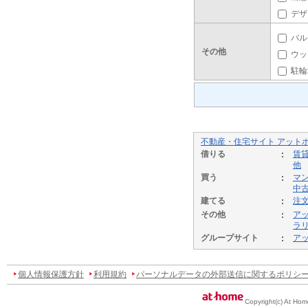
デザ
バル
その他
ウッ
駐輪
不動産・住宅サイト アット
借りる
賃
他
買う
マ
中
建てる
注
その他
ア
ラ
グループサイト
ア
個人情報保護方針
利用規約
パーソナルデータの外部送信に関するポリシ
Copyright(c) At Hom