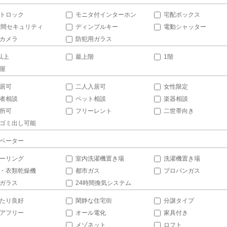
トロック
モニタ付インターホン
宅配ボックス
時間セキュリティ
ディンプルキー
電動シャッター
カメラ
防犯用ガラス
以上
最上階
1階
屋
居可
二人入居可
女性限定
者相談
ペット相談
楽器相談
所可
フリーレント
二世帯向き
ゴミ出し可能
ベーター
ーリング
室内洗濯機置き場
洗濯機置き場
・衣類乾燥機
都市ガス
プロパンガス
ガラス
24時間換気システム
たり良好
閑静な住宅街
分譲タイプ
アフリー
オール電化
家具付き
メゾネット
ロフト