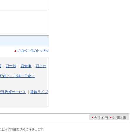
場
｜
貸土地
｜
貸倉庫
｜
貸その
戸建て・分譲一戸建て
査定依頼サービス
｜
建物ライブ
会社案内
採用情報
たはその情報提供者に帰属します。