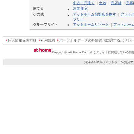
中古一戸建て
｜
土地
｜
売店舗
｜
売事
建てる
注文住宅
その他
アットホーム加盟店を探す
｜
アット
ラリー
グループサイト
アットホームリゾート
｜
アットホー
個人情報保護方針
利用規約
パーソナルデータの外部送信に関するポリシ
Copyright(c) At Home Co.,Ltd.
このサイトに掲載している情
賃貸や不動産はアットホーム-賃貸マ