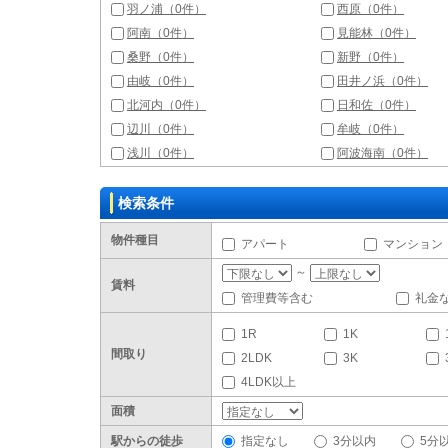
羽ノ浦（0件）
西原（0件）
阿南（0件）
見能林（0件）
桑野（0件）
新野（0件）
由岐（0件）
田井ノ浜（0件）
北河内（0件）
日和佐（0件）
辺川（0件）
牟岐（0件）
浅川（0件）
阿波海南（0件）
検索条件
物件種目
アパート
マンション
～
賃料
管理費等含む
礼金
1R
1K
間取り
2LDK
3K
4LDK以上
面積
駅からの徒歩
指定なし
3分以内
5分