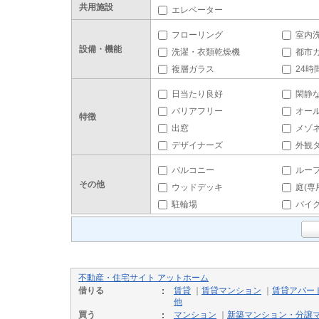
共用施設
エレベーター
フローリング
室内
設備・機能
洗濯・衣類乾燥機
都市
複層ガラス
24時
日当たり良好
閑静
バリアフリー
オー
特徴
出窓
メゾ
デザイナーズ
外観
バルコニー
ルー
その他
ウッドデッキ
庭(専
駐輪場
バイ
不動産・住宅サイト アットホーム
借りる
賃貸
｜
賃貸マンション
｜
賃貸アパー
他
買う
マンション
｜
新築マンション・分譲