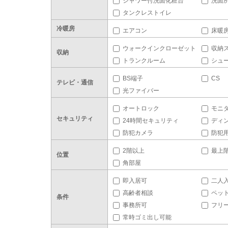
シャワー付洗面化粧台
洗面
タンクレストイレ
冷暖房
エアコン
床暖
ウォークインクローゼット
収納
収納
トランクルーム
シュ
BS端子
CS
テレビ・通信
光ファイバー
オートロック
モニ
セキュリティ
24時間セキュリティ
ディ
防犯カメラ
防犯
2階以上
最上
位置
角部屋
即入居可
二人
高齢者相談
ペッ
条件
事務所可
フリ
常時ゴミ出し可能