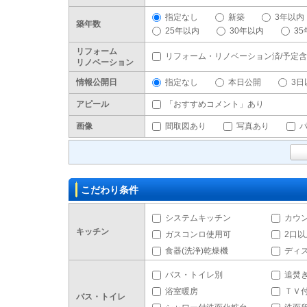
指定なし
新築
3年以内
築年数
25年以内
30年以内
3
リフォーム
リフォーム・リノベーション済/予定
リノベーション
情報公開日
指定なし
本日公開
3日
アピール
「おすすめコメント」あり
画像
間取図あり
写真あり
こだわり条件
システムキッチン
カウ
キッチン
ガスコンロ使用可
2口
食器(洗浄)乾燥機
ディ
バス・トイレ別
追焚
浴室暖房
ＴＶ
バス・トイレ