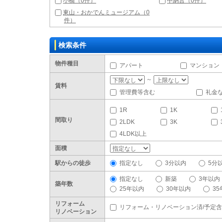
小橋（0件）
中納言（0件）
東山・おかでんミュージアム（0
件）
検索条件
物件種目
アパート
マンション
～
賃料
管理費等含む
礼金
1R
1K
間取り
2LDK
3K
4LDK以上
面積
駅からの徒歩
指定なし
3分以内
5分
指定なし
新築
3年以内
築年数
25年以内
30年以内
3
リフォーム
リフォーム・リノベーション済/予定
リノベーション