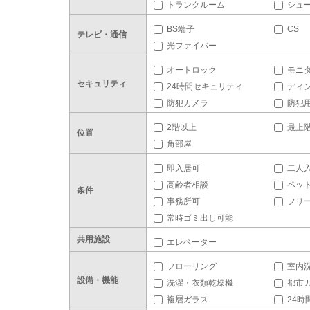
トランクルーム
シュ
BS端子
CS
テレビ・通信
光ファイバー
オートロック
モニ
セキュリティ
24時間セキュリティ
ディ
防犯カメラ
防犯
2階以上
最上
位置
角部屋
即入居可
二人
高齢者相談
ペッ
条件
事務所可
フリ
常時ゴミ出し可能
共用施設
エレベーター
フローリング
室内
設備・機能
洗濯・衣類乾燥機
都市
複層ガラス
24時