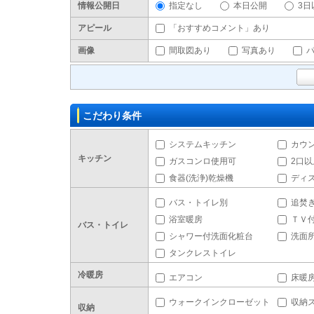
情報公開日
指定なし
本日公開
3日
アピール
「おすすめコメント」あり
画像
間取図あり
写真あり
こだわり条件
システムキッチン
カウ
キッチン
ガスコンロ使用可
2口
食器(洗浄)乾燥機
ディ
バス・トイレ別
追焚
浴室暖房
ＴＶ
バス・トイレ
シャワー付洗面化粧台
洗面
タンクレストイレ
冷暖房
エアコン
床暖
ウォークインクローゼット
収納
収納