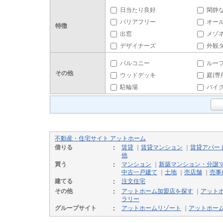
日当たり良好
閑静
バリアフリー
オー
特徴
出窓
メゾ
デザイナーズ
外観
バルコニー
ルー
その他
ウッドデッキ
庭(専
駐輪場
バイ
不動産・住宅サイト アットホーム
借りる
賃貸
｜
賃貸マンション
｜
賃貸アパー
他
買う
マンション
｜
新築マンション・分譲
中古一戸建て
｜
土地
｜
売店舗
｜
売事
建てる
注文住宅
その他
アットホーム加盟店を探す
｜
アット
ラリー
グループサイト
アットホームリゾート
｜
アットホー