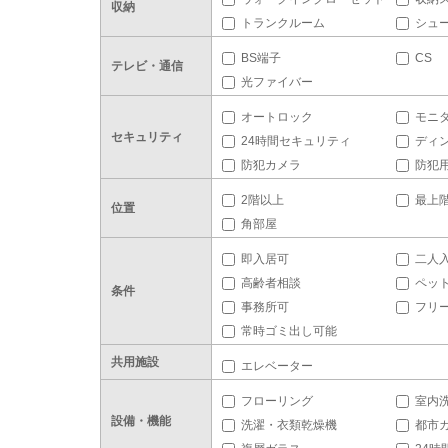
収納
トランクルーム
シュ
BS端子
CS
テレビ・通信
光ファイバー
オートロック
モニ
セキュリティ
24時間セキュリティ
ディ
防犯カメラ
防犯
2階以上
最上
位置
角部屋
即入居可
二人
高齢者相談
ペッ
条件
事務所可
フリ
常時ゴミ出し可能
共用施設
エレベーター
フローリング
室内
設備・機能
洗濯・衣類乾燥機
都市