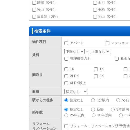
建部（0件）
金川（0件）
牧山（0件）
玉柏（0件）
法界院（0件）
岡山（0件）
検索条件
物件種目
アパート
マンション
～
賃料
管理費等含む
礼金
1R
1K
間取り
2LDK
3K
4LDK以上
面積
駅からの徒歩
指定なし
3分以内
5分
指定なし
新築
3年以内
築年数
25年以内
30年以内
3
リフォーム
リフォーム・リノベーション済/予定
リノベーション