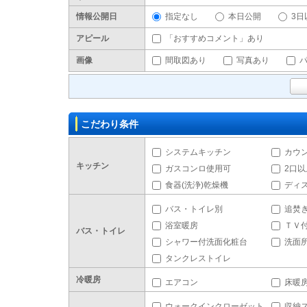
情報公開日
指定なし
本日公開
3日
アピール
「おすすめコメント」あり
画像
間取図あり
写真あり
こだわり条件
システムキッチン
カウ
キッチン
ガスコンロ使用可
2口
食器(洗浄)乾燥機
ディ
バス・トイレ別
追焚
浴室暖房
ＴＶ
バス・トイレ
シャワー付洗面化粧台
洗面
タンクレストイレ
冷暖房
エアコン
床暖
ウォークインクローゼット
収納