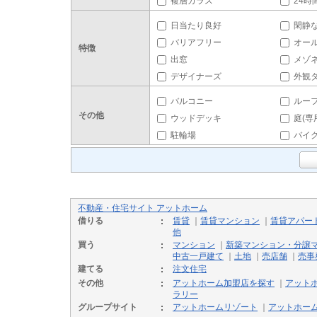
複層ガラス
24時
日当たり良好
閑静
バリアフリー
オー
特徴
出窓
メゾ
デザイナーズ
外観
バルコニー
ルー
その他
ウッドデッキ
庭(専
駐輪場
バイ
不動産・住宅サイト アットホーム
借りる
賃貸
｜
賃貸マンション
｜
賃貸アパー
他
買う
マンション
｜
新築マンション・分譲
中古一戸建て
｜
土地
｜
売店舗
｜
売事
建てる
注文住宅
その他
アットホーム加盟店を探す
｜
アット
ラリー
グループサイト
アットホームリゾート
｜
アットホー