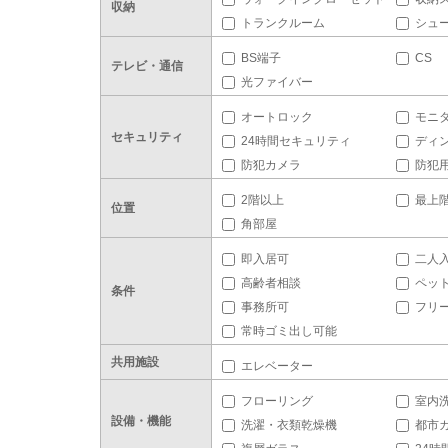
収納
トランクルーム
シュ
BS端子
CS
テレビ・通信
光ファイバー
オートロック
モニ
セキュリティ
24時間セキュリティ
ディ
防犯カメラ
防犯
2階以上
最上
位置
角部屋
即入居可
二人
高齢者相談
ペッ
条件
事務所可
フリ
常時ゴミ出し可能
共用施設
エレベーター
フローリング
室内
設備・機能
洗濯・衣類乾燥機
都市