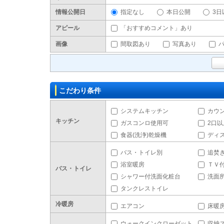
情報公開日
指定なし
本日公開
3日
アピール
「おすすめコメント」あり
画像
間取図あり
写真あり
こだわり条件
システムキッチン
カウ
キッチン
ガスコンロ使用可
2口
食器(洗浄)乾燥機
ディ
バス・トイレ別
追焚
浴室暖房
ＴＶ
バス・トイレ
シャワー付洗面化粧台
洗面
タンクレストイレ
冷暖房
エアコン
床暖
ウォークインクローゼット
収納