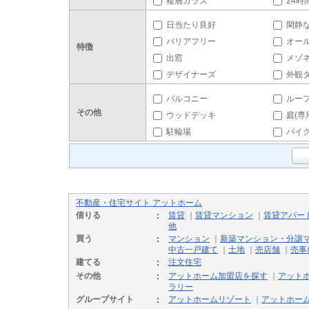
複層ガラス
24時
日当たり良好
閑静
バリアフリー
オー
特徴
出窓
メゾ
デザイナーズ
外観
バルコニー
ルー
その他
ウッドデッキ
庭(専
駐輪場
バイ
不動産・住宅サイト アットホーム
借りる
賃貸
｜
賃貸マンション
｜
賃貸アパー
他
買う
マンション
｜
新築マンション・分譲
中古一戸建て
｜
土地
｜
売店舗
｜
売事
建てる
注文住宅
その他
アットホーム加盟店を探す
｜
アット
ラリー
グループサイト
アットホームリゾート
｜
アットホー