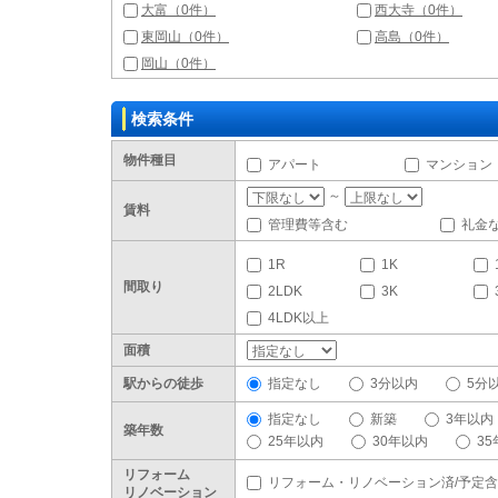
大富（0件）
西大寺（0件）
東岡山（0件）
高島（0件）
岡山（0件）
検索条件
物件種目
アパート
マンション
～
賃料
管理費等含む
礼金
1R
1K
間取り
2LDK
3K
4LDK以上
面積
駅からの徒歩
指定なし
3分以内
5分
指定なし
新築
3年以内
築年数
25年以内
30年以内
3
リフォーム
リフォーム・リノベーション済/予定
リノベーション