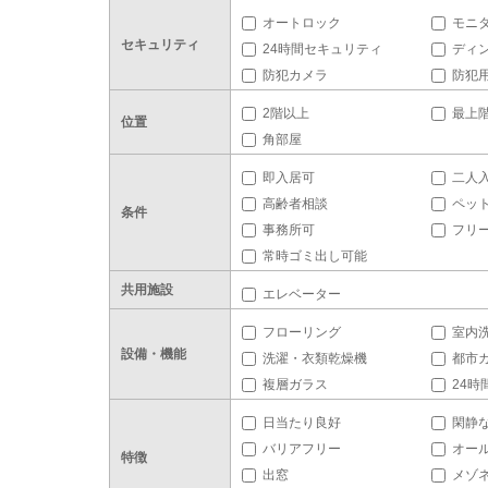
オートロック
モニ
セキュリティ
24時間セキュリティ
ディ
防犯カメラ
防犯
2階以上
最上
位置
角部屋
即入居可
二人
高齢者相談
ペッ
条件
事務所可
フリ
常時ゴミ出し可能
共用施設
エレベーター
フローリング
室内
設備・機能
洗濯・衣類乾燥機
都市
複層ガラス
24時
日当たり良好
閑静
バリアフリー
オー
特徴
出窓
メゾ