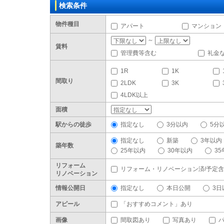
検索条件
物件種目
アパート
マンション
～
賃料
管理費等含む
礼金
1R
1K
間取り
2LDK
3K
4LDK以上
面積
駅からの徒歩
指定なし
3分以内
5分
指定なし
新築
3年以内
築年数
25年以内
30年以内
3
リフォーム
リフォーム・リノベーション済/予定
リノベーション
情報公開日
指定なし
本日公開
3日
アピール
「おすすめコメント」あり
画像
間取図あり
写真あり