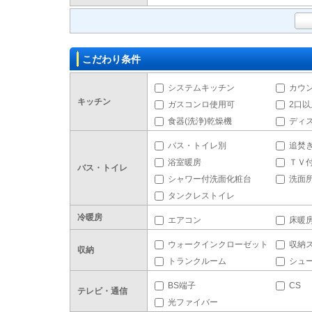
こだわり条件
システムキッチン
カウ
キッチン
ガスコンロ使用可
2口
食器(洗浄)乾燥機
ディ
バス・トイレ別
追焚
浴室暖房
ＴＶ
バス・トイレ
シャワー付洗面化粧台
洗面
タンクレストイレ
冷暖房
エアコン
床暖
ウォークインクローゼット
収納
収納
トランクルーム
シュ
BS端子
CS
テレビ・通信
光ファイバー