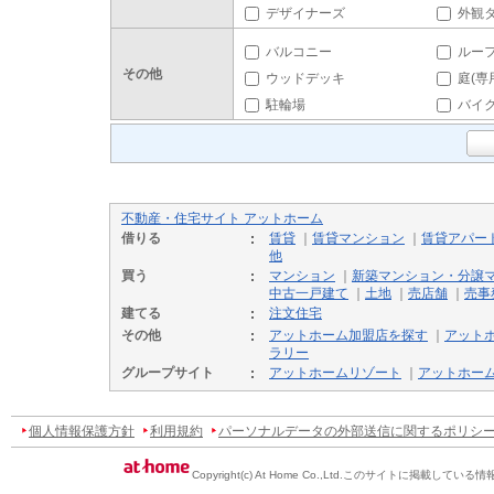
デザイナーズ
外観
バルコニー
ルー
その他
ウッドデッキ
庭(専
駐輪場
バイ
不動産・住宅サイト アットホーム
借りる
賃貸
｜
賃貸マンション
｜
賃貸アパー
他
買う
マンション
｜
新築マンション・分譲
中古一戸建て
｜
土地
｜
売店舗
｜
売事
建てる
注文住宅
その他
アットホーム加盟店を探す
｜
アット
ラリー
グループサイト
アットホームリゾート
｜
アットホー
個人情報保護方針
利用規約
パーソナルデータの外部送信に関するポリシ
Copyright(c) At Home Co.,Ltd.
このサイトに掲載している情