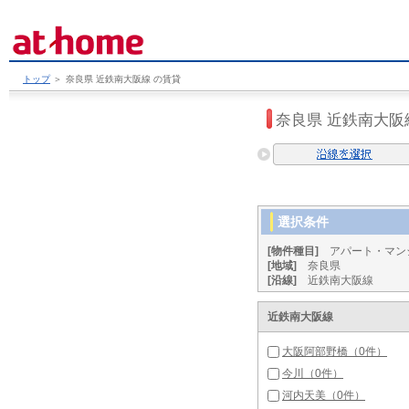
トップ
＞
奈良県 近鉄南大阪線 の賃貸
奈良県 近鉄南大阪
選択条件
[物件種目]
アパート・マン
[地域]
奈良県
[沿線]
近鉄南大阪線
近鉄南大阪線
大阪阿部野橋（0件）
今川（0件）
河内天美（0件）