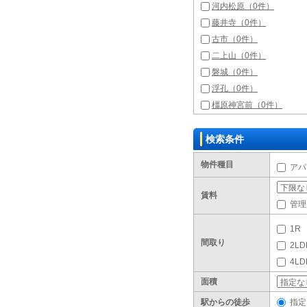
河内松原（0件）
藤井寺（0件）
古市（0件）
二上山（0件）
磐城（0件）
浮孔（0件）
橿原神宮前（0件）
検索条件
物件種目
アパ
賃料
管理
1R
間取り
2LD
4L
面積
駅からの徒歩
指定