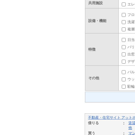
共用施設
エレ
フロ
設備・機能
洗濯
複層
日当
バリ
特徴
出窓
デザ
バル
その他
ウッ
駐輪
不動産・住宅サイト アット
借りる
賃
他
買う
マ