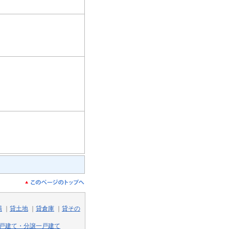
場
｜
貸土地
｜
貸倉庫
｜
貸その
戸建て・分譲一戸建て