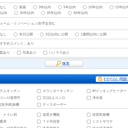
なし
新築
3年以内
5年以内
10年以内
15年以
年以内
30年以内
35年以内
40年以内
ォーム・リノベーション済/予定含む
なし
本日公開
3日以内に公開
1週間以内に公開
すすめコメント」あり
図あり
写真あり
パノラマあり
テムキッチン
カウンターキッチン
IHクッキングヒーター
コンロ使用可
2口以上コンロ
浄水器
(洗浄)乾燥機
ディスポーザー
・トイレ別
追焚き機能
浴室乾燥機
暖房
ＴＶ付浴室
ミストサウナ