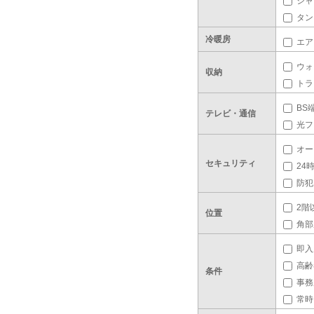
シャ
タン
冷暖房
エア
ウォ
収納
トラ
BS
テレビ・通信
光フ
オー
セキュリティ
24
防犯
2階
位置
角部
即入
高齢
条件
事務
常時