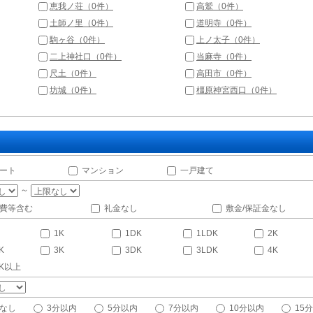
恵我ノ荘（0件）
高鷲（0件）
土師ノ里（0件）
道明寺（0件）
駒ヶ谷（0件）
上ノ太子（0件）
二上神社口（0件）
当麻寺（0件）
尺土（0件）
高田市（0件）
坊城（0件）
橿原神宮西口（0件）
ート
マンション
一戸建て
～
費等含む
礼金なし
敷金/保証金なし
1K
1DK
1LDK
2K
K
3K
3DK
3LDK
4K
DK以上
なし
3分以内
5分以内
7分以内
10分以内
15