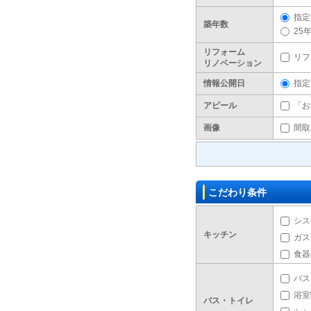
指定
築年数
25
リフォーム
リフ
リノベーション
情報公開日
指定
アピール
「お
画像
間取
こだわり条件
シス
キッチン
ガス
食器
バス
浴室
バス・トイレ