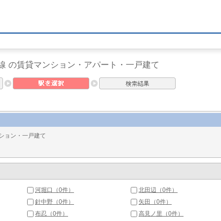
線 の賃貸マンション・アパート・一戸建て
ション・一戸建て
河堀口（0件）
北田辺（0件）
針中野（0件）
矢田（0件）
布忍（0件）
高見ノ里（0件）