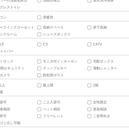
ワー付洗面化粧台
洗面所独立
温水洗浄便座
クレストイレ
コン
床暖房
ークインクローゼット
収納スペース
床下収納
ンクルーム
シューズボックス
端子
CS
CATV
ァイバー
トロック
モニタ付インターホン
宅配ボックス
時間セキュリティ
ディンプルキー
電動シャッター
カメラ
防犯用ガラス
以上
最上階
1階
屋
居可
二人入居可
女性限定
者相談
ペット相談
楽器相談
所可
フリーレント
二世帯向き
ゴミ出し可能