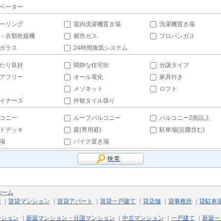
ベーター
ーリング
室内洗濯機置き場
洗濯機置き場
・衣類乾燥機
都市ガス
プロパンガス
ガラス
24時間換気システム
たり良好
閑静な住宅街
分譲タイプ
アフリー
オール電化
家具付き
メゾネット
ロフト
イナーズ
外観タイル張り
コニー
ルーフバルコニー
バルコニー2面以上
ドデッキ
庭(専用庭)
駐車場(近隣含む)
場
バイク置き場
ホーム
貸
｜
賃貸マンション
｜
賃貸アパート
｜
賃貸一戸建て
｜
貸店舗
｜
貸事務所
｜
貸駐車
ンション
｜
新築マンション・分譲マンション
｜
中古マンション
｜
一戸建て
｜
新築一