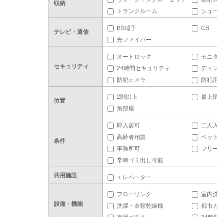
収納
トランクルーム
シュ
BS端子
CS
テレビ・通信
光ファイバー
オートロック
モニ
セキュリティ
24時間セキュリティ
ディ
防犯カメラ
防犯
2階以上
最上
位置
角部屋
即入居可
二人
高齢者相談
ペッ
条件
事務所可
フリ
常時ゴミ出し可能
共用施設
エレベーター
フローリング
室内
設備・機能
洗濯・衣類乾燥機
都市