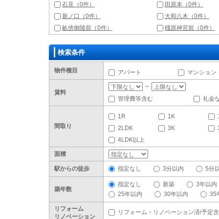
石見（0件）
田原本（0件）
新ノ口（0件）
大和八木（0件）
畝傍御陵前（0件）
橿原神宮前（0件）
検索条件
物件種目
アパート
マンション
～
賃料
管理費等含む
礼金
1R
1K
間取り
2LDK
3K
4LDK以上
面積
駅からの徒歩
指定なし
3分以内
5分
指定なし
新築
3年以内
築年数
25年以内
30年以内
3
リフォーム
リフォーム・リノベーション済/予定
リノベーション