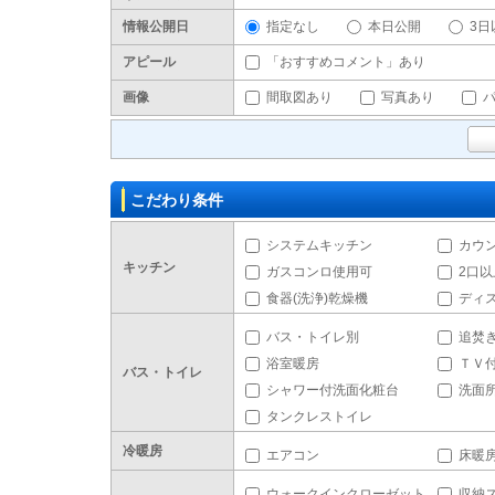
情報公開日
指定なし
本日公開
3日
アピール
「おすすめコメント」あり
画像
間取図あり
写真あり
こだわり条件
システムキッチン
カウ
キッチン
ガスコンロ使用可
2口
食器(洗浄)乾燥機
ディ
バス・トイレ別
追焚
浴室暖房
ＴＶ
バス・トイレ
シャワー付洗面化粧台
洗面
タンクレストイレ
冷暖房
エアコン
床暖
ウォークインクローゼット
収納