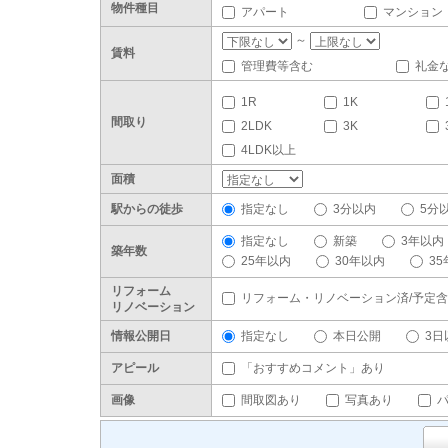
物件種目
アパート
マンション
～
賃料
管理費等含む
礼金
1R
1K
間取り
2LDK
3K
4LDK以上
面積
駅からの徒歩
指定なし
3分以内
5分
指定なし
新築
3年以内
築年数
25年以内
30年以内
3
リフォーム
リフォーム・リノベーション済/予定
リノベーション
情報公開日
指定なし
本日公開
3日
アピール
「おすすめコメント」あり
画像
間取図あり
写真あり