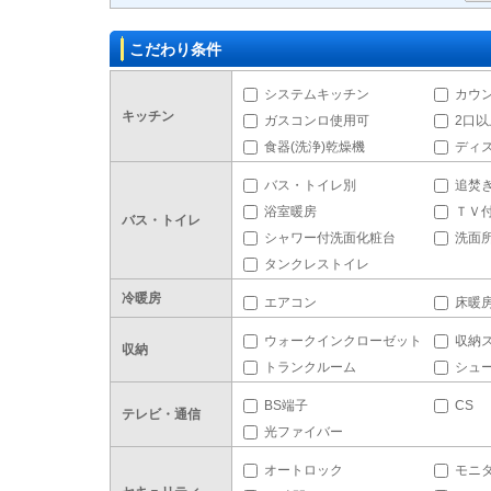
こだわり条件
システムキッチン
カウ
キッチン
ガスコンロ使用可
2口
食器(洗浄)乾燥機
ディ
バス・トイレ別
追焚
浴室暖房
ＴＶ
バス・トイレ
シャワー付洗面化粧台
洗面
タンクレストイレ
冷暖房
エアコン
床暖
ウォークインクローゼット
収納
収納
トランクルーム
シュ
BS端子
CS
テレビ・通信
光ファイバー
オートロック
モニ