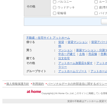
バルコニー
ルー
その他
ウッドデッキ
庭(専
駐輪場
バイ
不動産・住宅サイト アットホーム
借りる
賃貸
｜
賃貸マンション
｜
賃貸アパー
他
買う
マンション
｜
新築マンション・分譲
中古一戸建て
｜
土地
｜
売店舗
｜
売事
建てる
注文住宅
その他
アットホーム加盟店を探す
｜
アット
ラリー
グループサイト
アットホームリゾート
｜
アットホー
個人情報保護方針
利用規約
パーソナルデータの外部送信に関するポリシ
Copyright(c) At Home Co.,Ltd.
このサイトに掲載している情
賃貸や不動産はアットホーム-賃貸マ