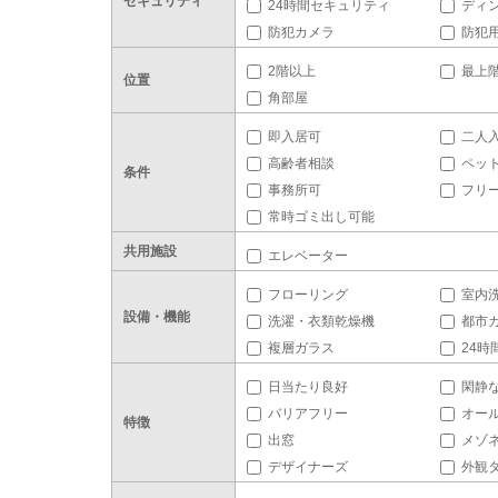
セキュリティ
24時間セキュリティ
ディ
防犯カメラ
防犯
2階以上
最上
位置
角部屋
即入居可
二人
高齢者相談
ペッ
条件
事務所可
フリ
常時ゴミ出し可能
共用施設
エレベーター
フローリング
室内
設備・機能
洗濯・衣類乾燥機
都市
複層ガラス
24時
日当たり良好
閑静
バリアフリー
オー
特徴
出窓
メゾ
デザイナーズ
外観