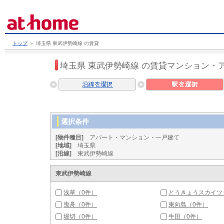
トップ
＞
埼玉県 東武伊勢崎線 の賃貸
埼玉県 東武伊勢崎線 の賃貸マンション・
選択条件
[物件種目]
アパート・マンション・一戸建て
[地域]
埼玉県
[沿線]
東武伊勢崎線
東武伊勢崎線
浅草（0件）
とうきょうスカイツ
曳舟（0件）
東向島（0件）
堀切（0件）
牛田（0件）